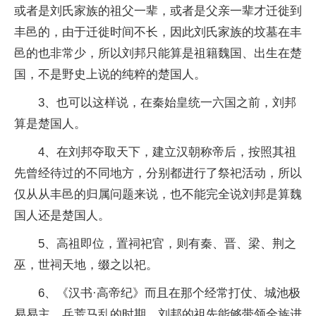
或者是刘氏家族的祖父一辈，或者是父亲一辈才迁徙到
丰邑的，由于迁徙时间不长，因此刘氏家族的坟墓在丰
邑的也非常少，所以刘邦只能算是祖籍魏国、出生在楚
国，不是野史上说的纯粹的楚国人。
3、也可以这样说，在秦始皇统一六国之前，刘邦
算是楚国人。
4、在刘邦夺取天下，建立汉朝称帝后，按照其祖
先曾经待过的不同地方，分别都进行了祭祀活动，所以
仅从从丰邑的归属问题来说，也不能完全说刘邦是算魏
国人还是楚国人。
5、高祖即位，置祠祀官，则有秦、晋、梁、荆之
巫，世祠天地，缀之以祀。
6、《汉书·高帝纪》而且在那个经常打仗、城池极
易易主、兵荒马乱的时期，刘邦的祖先能够带领全族进