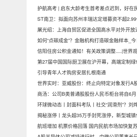
护航高考 | 启东大龄考生首考差点迟到，好在
ST南卫：拟面向苏州丰瑞达定增募资不超2.99
屠光绍：上海自贸区促进全国高水平对外开放
如何“点碳成金”？金融机构打造碳金融样本_
信阳住房公积金通知！有关政策调整.....|世界
第27届中国国际厨卫展在沪开幕，高端定制绿
引导青年人才购房安居扎根南通
世界实时：亚威股份：终止向特定对象发行A
商汤：公司B类普通股股份人民币柜台将自6月
环球微动态丨封面科考队丨社交“润滑剂”？刘烨
揭秘涨停丨龙头超35万手封死涨停，新型城镇
航班增加 机票价格回落 国内民航市场加快复苏
A股半导体公司减持进行时，中微公司董事长已