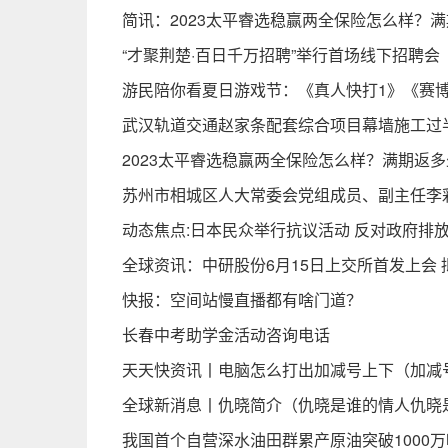
简讯：2023太平睿选稳赢两全保险怎么样？
“才聚荆楚·百日千万招聘”举行首场线下招聘会
游民陪你看夏日游戏节：《真人快打1》《赛博朋
武汉轨道交通赵家条配套综合项目幕墙施工过
2023太平睿选稳赢两全保险怎么样？满期返
苏州市相城区人大常委会党组成员、副主任李
动态焦点:日本民众举行抗议活动 反对政府排
全球资讯：中研股份6月15日上交所首发上会 拟
快报：空间站慢直播都有啥门道？
长春中考助学金活动咨询电话
天天快资讯丨电脑怎么打出加减号上下（加减
全球新消息丨仇晓简介（仇晓是谁的情人仇晓
我国首个自营深水油田群累产原油突破1000万