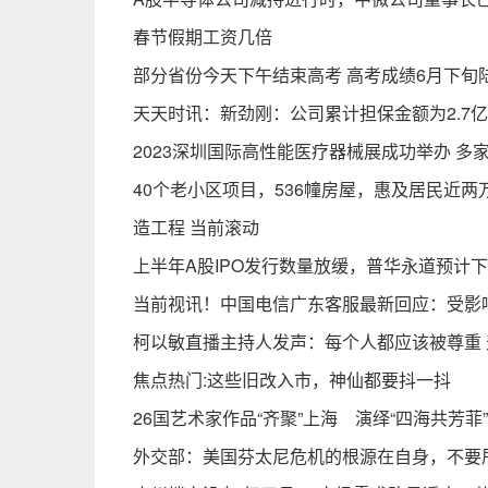
春节假期工资几倍
部分省份今天下午结束高考 高考成绩6月下旬
天天时讯：新劲刚：公司累计担保金额为2.7
2023深圳国际高性能医疗器械展成功举办 多
40个老小区项目，536幢房屋，惠及居民近
造工程 当前滚动
上半年A股IPO发行数量放缓，普华永道预计
当前视讯！中国电信广东客服最新回应：受影
柯以敏直播主持人发声：每个人都应该被尊重
焦点热门:这些旧改入市，神仙都要抖一抖
26国艺术家作品“齐聚”上海 演绎“四海共芳菲”
外交部：美国芬太尼危机的根源在自身，不要