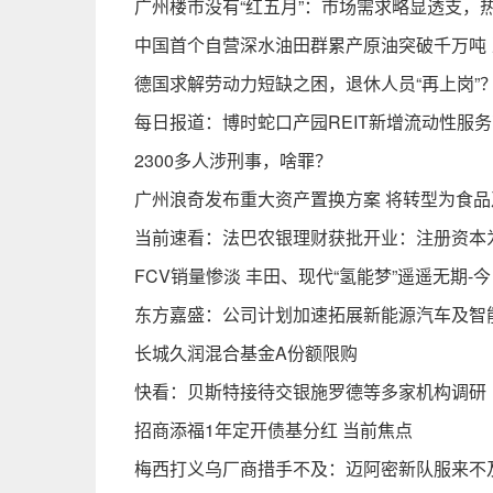
广州楼市没有“红五月”：市场需求略显透支，
中国首个自营深水油田群累产原油突破千万吨 
德国求解劳动力短缺之困，退休人员“再上岗”？
每日报道：博时蛇口产园REIT新增流动性服
2300多人涉刑事，啥罪？
广州浪奇发布重大资产置换方案 将转型为食品
当前速看：法巴农银理财获批开业：注册资本为
FCV销量惨淡 丰田、现代“氢能梦”遥遥无期-
东方嘉盛：公司计划加速拓展新能源汽车及智
长城久润混合基金A份额限购
快看：贝斯特接待交银施罗德等多家机构调研
招商添福1年定开债基分红 当前焦点
梅西打义乌厂商措手不及：迈阿密新队服来不