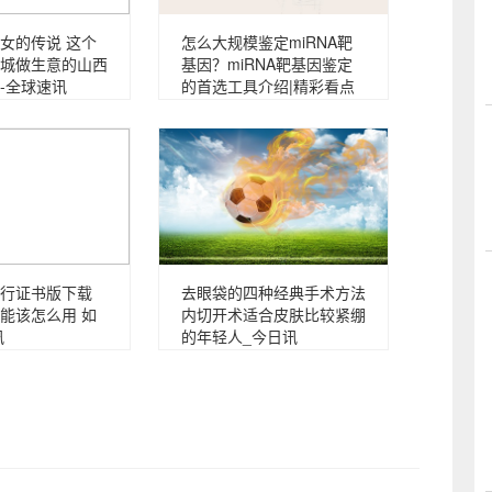
女的传说 这个
怎么大规模鉴定miRNA靶
城做生意的山西
基因？miRNA靶基因鉴定
-全球速讯
的首选工具介绍|精彩看点
行证书版下载
去眼袋的四种经典手术方法
能该怎么用 如
内切开术适合皮肤比较紧绷
讯
的年轻人_今日讯