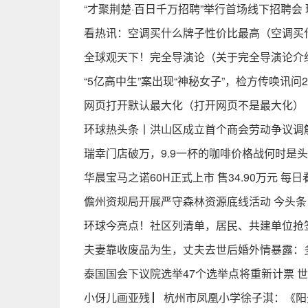
“才聚荆楚·百日千万招聘”举行首场线下招聘会
看热讯：空调买什么牌子性价比最高（空调买
全球观天下！完全导演论（关于完全导演论介
“5亿高中生”案出现“神秘女子”，检方传唤讯
网页打开默认最大化（打开网页不是最大化）
环球热头条丨洪山区成立首个商会劳动争议调
瑞幸门店破万，9.9一杯的咖啡价格战何时是头
华晨宝马之诺60H正式上市 售34.90万元 每日
儋州资规局开展严守森林资源底线活动 今头条
环球今亮点！社区列清单，居民、共建单位抢
夫妻靠收废品为生，丈夫去世后婚外情暴露：多年
泰国国会下议院选举47个选举点将重新计票 
小伢儿画亚残 ▏杭州市凤凰小学徐子淇：《阳