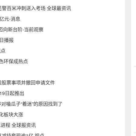
民警百米冲刺送入考场 全球最资讯
亿元-消息
迈向新台阶-当前观察
今日播报
观点
色环保成热点
股股票事项并撤回申请文件
19日起推出
对嗑瓜子“着迷”的原因找到了
化板块大涨
进程 全球报资讯
减持套现逾1亿 视点