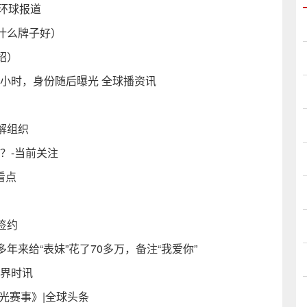
 环球报道
什么牌子好）
绍）
问2小时，身份随后曝光 全球播资讯
解组织
？-当前关注
看点
签约
来给“表妹”花了70多万，备注“我爱你”
世界时讯
光赛事》|全球头条