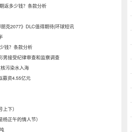
满期返多少钱？条款分析
克2077》DLC值得期待|环球短讯
半
多少钱？条款分析
彩男接受纪律审查和监察调查
放核污染水入海
募资4.55亿元
号上下）
是杨正午的情人节）
吨