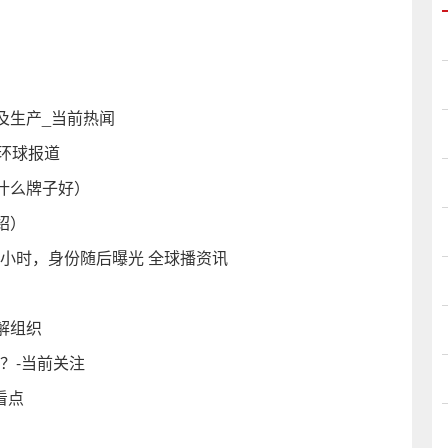
及生产_当前热闻
 环球报道
什么牌子好）
绍）
问2小时，身份随后曝光 全球播资讯
解组织
？-当前关注
看点