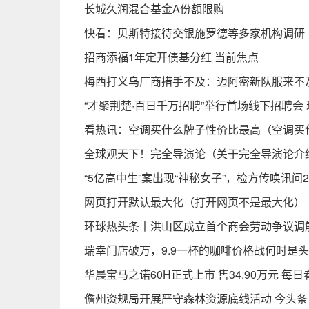
长城久润混合基金A份额限购
快看：贝斯特接待交银施罗德等多家机构调研
招商添福1年定开债基分红 当前焦点
梅西打义乌厂商措手不及：迈阿密新队服来不
“才聚荆楚·百日千万招聘”举行首场线下招聘会
看热讯：空调买什么牌子性价比最高（空调买
全球观天下！完全导演论（关于完全导演论介
“5亿高中生”案出现“神秘女子”，检方传唤讯
网页打开默认最大化（打开网页不是最大化）
环球热头条丨洪山区成立首个商会劳动争议调
瑞幸门店破万，9.9一杯的咖啡价格战何时是头
华晨宝马之诺60H正式上市 售34.90万元 每日
儋州资规局开展严守森林资源底线活动 今头条