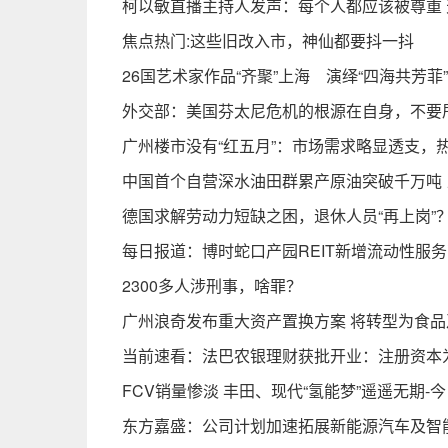
柯以敏直播主持人发声：每个人都应该被尊重
焦点热门:这些旧改入市，神仙都要抖一抖
26国艺术家作品“齐聚”上海 演绎“四海共芳菲”
外交部：美国芬太尼危机的根源在自身，不要
广州楼市没有“红五月”：市场需求略显透支，
中国首个自营深水油田群累产原油突破千万吨 
德国求解劳动力短缺之困，退休人员“再上岗”？
每日报道：博时蛇口产园REIT新增流动性服
2300多人涉刑事，啥罪？
广州浪奇发布重大资产置换方案 将转型为食品
当前速看：法巴农银理财获批开业：注册资本为
FCV销量惨淡 丰田、现代“氢能梦”遥遥无期-
东方嘉盛：公司计划加速拓展新能源汽车及智