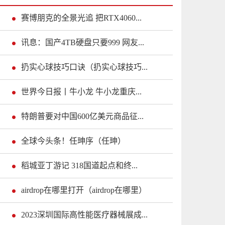
赛博朋克的全景光追 把RTX4060...
讯息：国产4TB硬盘只要999 网友...
扔实心球技巧口诀（扔实心球技巧...
世界今日报丨牛小龙 牛小龙重庆...
特朗普要对中国600亿美元商品征...
全球今头条！任珅序（任珅）
稻城亚丁游记 318国道起点和终...
airdrop在哪里打开（airdrop在哪里）
2023深圳国际高性能医疗器械展成...