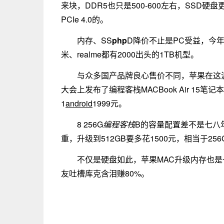
来块，DDR5也只是500-600左右，SSD硬
PCIe 4.0的。
内存、SS
php
D降价不止是PC受益，今年
米、realme都有2000出头的1TB机型。
与众多国产品牌良心售价不同，苹果在这波
大会上发布了编程客栈MACBook Air 15笔记本
1
android
1999元。
8 256G
编程客栈
B的容量配置差不是七八
重，升级到512GB要多花1500元，相当于25
不仅是硬盘如此，苹果MAC升级内存也是一
友吐槽库克含泪赚80%。