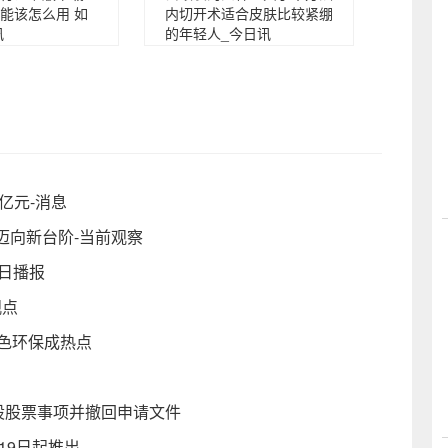
能该怎么用 如
内切开术适合皮肤比较紧绷
讯
的年轻人_今日讯
亿元-消息
迈向新台阶-当前观察
今日播报
观点
色环保成热点
股股票事项并撤回申请文件
19日起推出