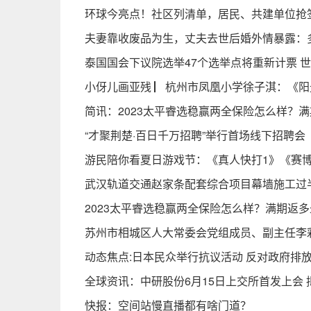
环球今亮点！社区列清单，居民、共建单位抢
夫妻靠收废品为生，丈夫去世后婚外情暴露：多年
泰国国会下议院选举47个选举点将重新计票 
小伢儿画亚残 ▏杭州市凤凰小学徐子淇：《阳
简讯：2023太平睿选稳赢两全保险怎么样？
“才聚荆楚·百日千万招聘”举行首场线下招聘会
游民陪你看夏日游戏节：《真人快打1》《赛博朋
武汉轨道交通赵家条配套综合项目幕墙施工过
2023太平睿选稳赢两全保险怎么样？满期返
苏州市相城区人大常委会党组成员、副主任李
动态焦点:日本民众举行抗议活动 反对政府排
全球资讯：中研股份6月15日上交所首发上会 拟
快报：空间站慢直播都有啥门道？