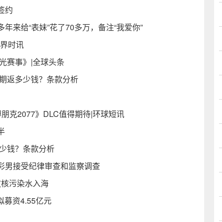
签约
来给“表妹”花了70多万，备注“我爱你”
世界时讯
光赛事》|全球头条
满期返多少钱？条款分析
克2077》DLC值得期待|环球短讯
半
多少钱？条款分析
彩男接受纪律审查和监察调查
放核污染水入海
募资4.55亿元