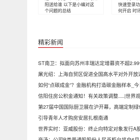
阳送给谁 以下是小编对这
快速登录功
个问题的总结
何开启 时
精彩新闻
ST南卫：拟面向苏州丰瑞达定增募资不超2.99
屠光绍：上海自贸区促进全国高水平对外开放
如何“点碳成金”？金融机构打造碳金融样本_
信阳住房公积金通知！有关政策调整.....|世界
第27届中国国际厨卫展在沪开幕，高端定制绿
引导青年人才购房安居扎根南通
世界实时：亚威股份：终止向特定对象发行A
商汤：公司B类普通股股份人民币柜台将自6月