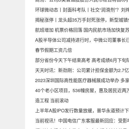
环球微动态丨封面科考队丨社交“润滑剂”？刘烨
揭秘涨停丨龙头超35万手封死涨停，新型城镇
航班增加 机票价格回落 国内民航市场加快复苏
A股半导体公司减持进行时，中微公司董事长已
春节假期工资几倍
部分省份今天下午结束高考 高考成绩6月下旬
天天时讯：新劲刚：公司累计担保金额为2.7
2023深圳国际高性能医疗器械展成功举办 多
40个老小区项目，536幢房屋，惠及居民近
造工程 当前滚动
上半年A股IPO发行数量放缓，普华永道预计
当前视讯！中国电信广东客服最新回应：受影