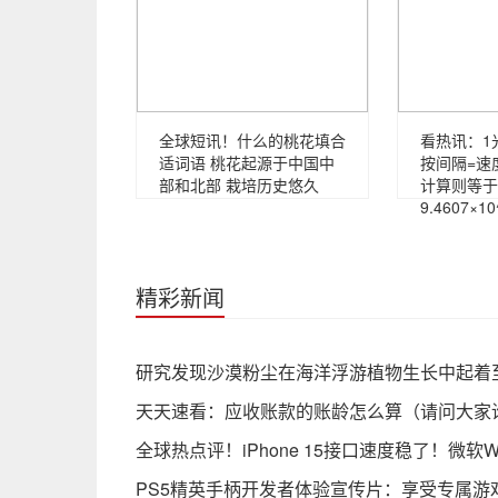
全球短讯！什么的桃花填合
看热讯：1
适词语 桃花起源于中国中
按间隔=速
部和北部 栽培历史悠久
计算则等于
9.4607×1
精彩新闻
研究发现沙漠粉尘在海洋浮游植物生长中起着
天天速看：应收账款的账龄怎么算（请问大家谁
全球热点评！iPhone 15接口速度稳了！微软W
PS5精英手柄开发者体验宣传片：享受专属游