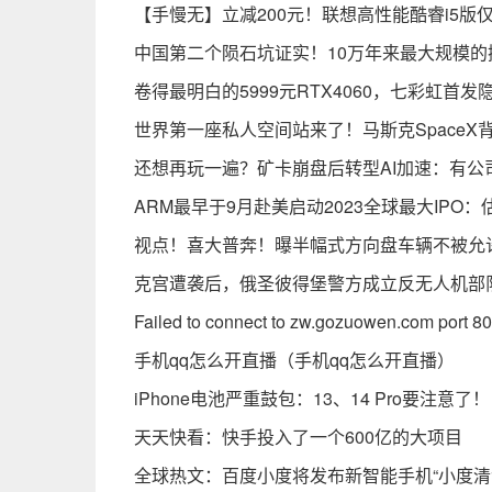
【手慢无】立减200元！联想高性能酷睿i5版仅3
中国第二个陨石坑证实！10万年来最大规模的
卷得最明白的5999元RTX4060，七彩虹首发
世界第一座私人空间站来了！马斯克SpaceX
还想再玩一遍？矿卡崩盘后转型AI加速：有公
ARM最早于9月赴美启动2023全球最大IPO：
视点！喜大普奔！曝半幅式方向盘车辆不被允
克宫遭袭后，俄圣彼得堡警方成立反无人机部
Failed to connect to zw.gozuowen.com port
手机qq怎么开直播（手机qq怎么开直播）
iPhone电池严重鼓包：13、14 Pro要注意了
天天快看：快手投入了一个600亿的大项目
全球热文：百度小度将发布新智能手机“小度清