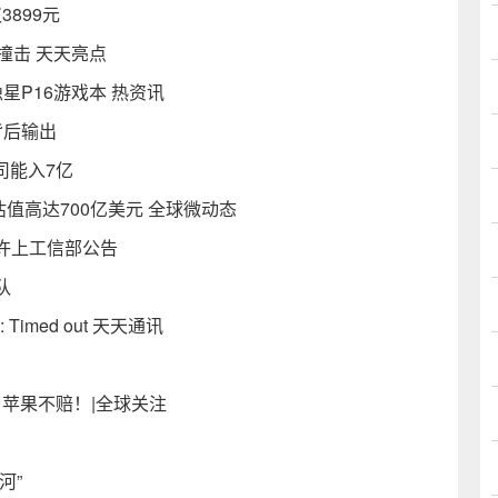
899元
撞击 天天亮点
隐星P16游戏本 热资讯
背后输出
司能入7亿
估值高达700亿美元 全球微动态
许上工信部公告
队
 80: Timed out 天天通讯
！ 苹果不赔！|全球关注
河”