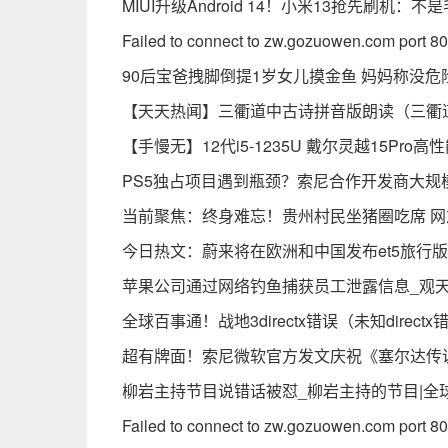
MIUI升级Android 14！小米13抢先刷机：
Failed to connect to zw.gozuowen.com port
90后宝爸拽脚倒提1岁女儿摸金鱼 妈妈称没
【天天热闻】三衢道中古诗拼音版朗读（三衢
【手慢无】12代i5-1235U 戴尔灵越15Pro高
PS5独占项目遇到瓶颈？索尼合作开发商大规
当前聚焦：终身难忘！贵州村民坐猪圈吃席 
今日热文：蔚来将在欧洲和中国发布et5旅行版
苹果公司通过网络钓鱼捕获员工泄露信息_观
全球百事通！战地3directx错误（未知directx
超有牌面！索尼微软官方发文庆祝《塞尔达传
柳岩主持节目说错话被怼_柳岩主持的节目|全
Failed to connect to zw.gozuowen.com port 80