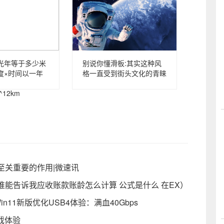
光年等于多少米
别说你懂滑板:其实这种风
度×时间以一年
格一直受到街头文化的青睐
0^12km
至关重要的作用|微速讯
能告诉我应收账款账龄怎么计算 公式是什么 在EX）
in11新版优化USB4体验：满血40Gbps
戏体验