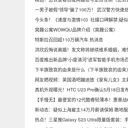
一男子被假“领导”骗了100万！ 武汉警方快
今头条！《速度与激情10》社媒口碑解禁:疑似
窝趣公寓WOWQU品牌介绍（窝趣公寓）
特斯拉召回超110万辆汽车 热消息
洪欣后悔说离婚！发文称将继续维系婚姻，难
百度推出新品牌“小度清河”进军智能手机市场
下半旗致哀的由来是什么（下半旗致哀的由来
网友晒视频：英国酒吧蹦迪放《家有儿女》主
真机外观曝光！HTC U23 Pro确认5月18日发布
【手慢无】最便宜的12代酷睿轻薄本！惠普战6
新动态：疑似上海雇主14万月薪请保姆 跪地
热点！三星推Galaxy S23 Ultra限量版