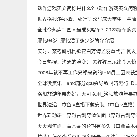
动作游戏英文简称是什么?（动作游戏英文简称
世界播报:将乔峰、郭靖等改写成大学生！金庸
全球今热点：国人最爱买啥车？2023新车购
廖化94岁_廖化活了多少岁简介介绍
实时：某考研机构欲花百万请孟羽童代言 网
今日热搜：沟通的演变： 黑猩猩显示出令人
2008年就不再工作只领薪资的IBM员工因未
全球微资讯！amd部分cpu会导致《暗黑4》DLS
洛阳旅游年票办好几天可以用_洛阳旅游年票办
世界速递！章鱼tv直播下载安装（章鱼tv直播
世界新动态：穿越古剑奇谭位面（穿越古剑奇
天天观焦点：黄木香的花期有多久（重瓣黄木
精选！怎么查看百度网盘账号是否注销（怎么