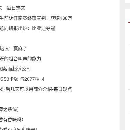
）|每日热文
生前诉江南案终审宣判：获赔188万
买意向研报出炉：比亚迪夺冠
友热议：赢麻了
惊讶的组合叫声的能力
获加薪而起诉公司
S3卡顿 与2077相同
理后几天可以用简介介绍-每日观点
）
谭之系统）
香有香味吗）
查看百度网盘账号）