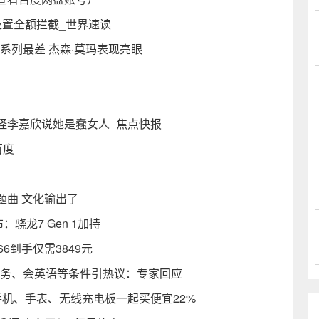
速处置全额拦截_世界速读
系列最差 杰森·莫玛表现亮眼
怪李嘉欣说她是蠢女人_焦点快报
百度
）
题曲 文化输出了
：骁龙7 Gen 1加持
6到手仅需3849元
服务、会英语等条件引热议：专家回应
套装：手机、手表、无线充电板一起买便宜22%