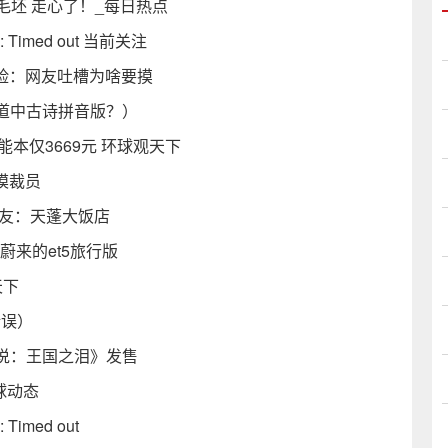
不是毛坯 走心了！_每日热点
 80: Timed out 当前关注
危险：网友吐槽为啥要摸
道中古诗拼音版？）
性能本仅3669元 环球观天下
模裁员
网友：天蓬大饭店
蔚来的et5旅行版
天下
错误）
说：王国之泪》发售
球动态
: Timed out