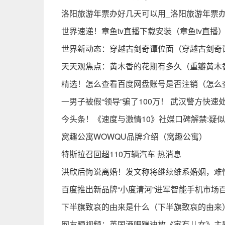
洛阳旅游年票办好几天可以用_洛阳旅游年票办
世界速递！章鱼tv直播下载安装（章鱼tv直播
世界新动态：穿越古剑奇谭位面（穿越古剑奇
天天观焦点：黄木香的花期有多久（重瓣黄木
精选！怎么查看百度网盘账号是否注销（怎么
一男子被假“领导”骗了100万！ 武汉警方快
今头条！《速度与激情10》社媒口碑解禁:疑似
窝趣公寓WOWQU品牌介绍（窝趣公寓）
特斯拉召回超110万辆汽车 热消息
洪欣后悔说离婚！发文称将继续维系婚姻，难
百度推出新品牌“小度清河”进军智能手机市场
下半旗致哀的由来是什么（下半旗致哀的由来
网友晒视频：英国酒吧蹦迪放《家有儿女》主