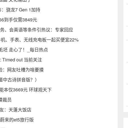
：骁龙7 Gen 1加持
6到手仅需3849元
服务、会英语等条件引热议：专家回应
套装：手机、手表、无线充电板一起买便宜22%
不是毛坯 走心了！_每日热点
 80: Timed out 当前关注
危险：网友吐槽为啥要摸
道中古诗拼音版？）
性能本仅3669元 环球观天下
模裁员
网友：天蓬大饭店
蔚来的et5旅行版