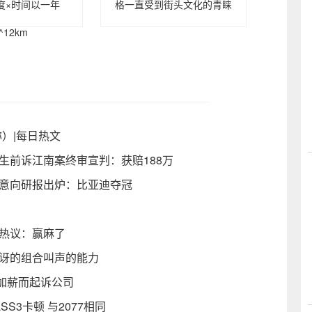
度×时间以一年
格一直受到街头文化的青睐
0^12km
）|每日热文
生前诉江南案终审宣判：获赔188万
买意向研报出炉：比亚迪夺冠
友热议：赢麻了
惊讶的组合叫声的能力
获加薪而起诉公司
S3卡顿 与2077相同