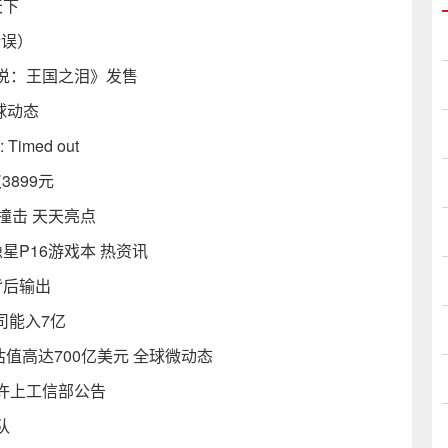
天下
错误）
说：王国之泪》发售
球动态
: Timed out
899元
撞击 天天亮点
隐星P16游戏本 热资讯
背后输出
司能入7亿
估值高达700亿美元 全球微动态
许上工信部公告
队