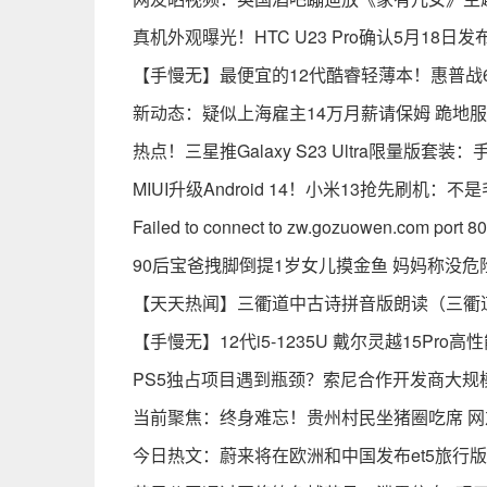
真机外观曝光！HTC U23 Pro确认5月18日发布
【手慢无】最便宜的12代酷睿轻薄本！惠普战6
新动态：疑似上海雇主14万月薪请保姆 跪地
热点！三星推Galaxy S23 Ultra限量版
MIUI升级Android 14！小米13抢先刷机：
Failed to connect to zw.gozuowen.com port
90后宝爸拽脚倒提1岁女儿摸金鱼 妈妈称没
【天天热闻】三衢道中古诗拼音版朗读（三衢
【手慢无】12代i5-1235U 戴尔灵越15Pro高
PS5独占项目遇到瓶颈？索尼合作开发商大规
当前聚焦：终身难忘！贵州村民坐猪圈吃席 
今日热文：蔚来将在欧洲和中国发布et5旅行版