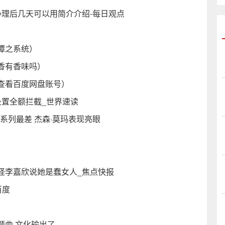
理后几天可以用简介介绍-每日观点
）
谭之系统）
香有香味吗）
查看百度网盘账号）
速处置全额拦截_世界速读
系列最差 杰森·莫玛表现亮眼
怪李嘉欣说她是蠢女人_焦点快报
百度
）
题曲 文化输出了