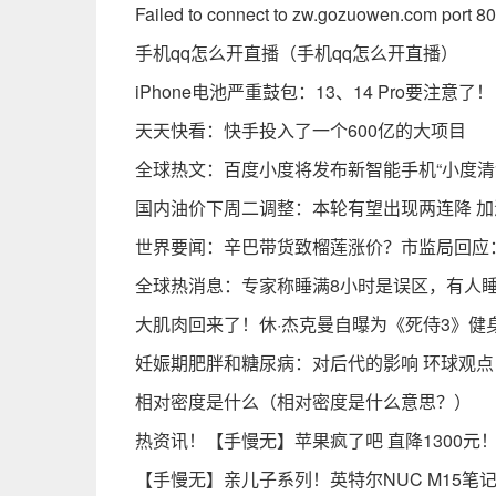
Failed to connect to zw.gozuowen.com port
手机qq怎么开直播（手机qq怎么开直播）
iPhone电池严重鼓包：13、14 Pro要注意了
天天快看：快手投入了一个600亿的大项目
全球热文：百度小度将发布新智能手机“小度清
国内油价下周二调整：本轮有望出现两连降 加
世界要闻：辛巴带货致榴莲涨价？市监局回应
全球热消息：专家称睡满8小时是误区，有人睡
大肌肉回来了！休·杰克曼自曝为《死侍3》健
妊娠期肥胖和糖尿病：对后代的影响 环球观点
相对密度是什么（相对密度是什么意思？）
热资讯！【手慢无】苹果疯了吧 直降1300元！Mac
【手慢无】亲儿子系列！英特尔NUC M15笔记