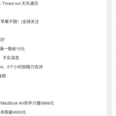
 80: Timed out 天天通讯
！ 苹果不赔！|全球关注
河”
满一箱省15元
：不实消息
4、5个小时就精力充沛
身照
Book Air到手只要5899元
本跌破4000元