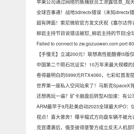
苹果公司通过网络钓鱼捕获员工泄露信息_观
全球百事通！战地3directx错误（未知directx
超有牌面！索尼微软官方发文庆祝《塞尔达传
柳岩主持节目说错话被怼_柳岩主持的节目|全
Failed to connect to zw.gozuowen.com port 80
【手慢无】立减200元！联想高性能酷睿i5版仅3
中国第二个陨石坑证实！10万年来最大规模的
卷得最明白的5999元RTX4060，七彩虹首发
世界第一座私人空间站来了！马斯克SpaceX
还想再玩一遍？矿卡崩盘后转型AI加速：有公
ARM最早于9月赴美启动2023全球最大IPO：
视点！喜大普奔！曝半幅式方向盘车辆不被允
克宫遭袭后，俄圣彼得堡警方成立反无人机部