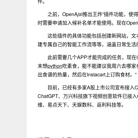
件。
之前，OpenA
js
I推出王炸”插件功能，使
时需要申请加入候补名单才能使用。现在OpenAI
这些插件的具体功能包括创建新网站，文
建专属自己的智能工作流等等，涵盖日常生活
此前需要几个APP才能完成的任务，现在C
末想
python
吃素食，能不能建议我周六去哪家参观?
出食谱的热量，然后在Instacart上订购食材。”
目前，已经有多家A股上市公司宣布接入Cha
ChatGPT、万兴科技旗下视频创意软件已接入C
维、易点天下、天娱数科、返利科技等。