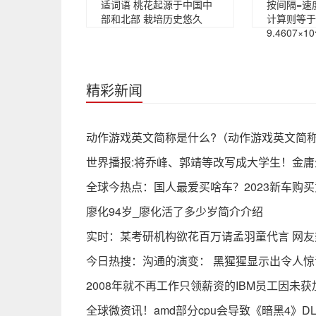
适词语 桃花起源于中国中
按间隔=速
部和北部 栽培历史悠久
计算则等于
9.4607×1
精彩新闻
动作游戏英文简称是什么?（动作游戏英文简称
世界播报:将乔峰、郭靖等改写成大学生！金庸
全球今热点：国人最爱买啥车？2023新车购
廖化94岁_廖化活了多少岁简介介绍
实时：某考研机构欲花百万请孟羽童代言 网
今日热搜：沟通的演变： 黑猩猩显示出令人
2008年就不再工作只领薪资的IBM员工因未
全球微资讯！amd部分cpu会导致《暗黑4》DLS