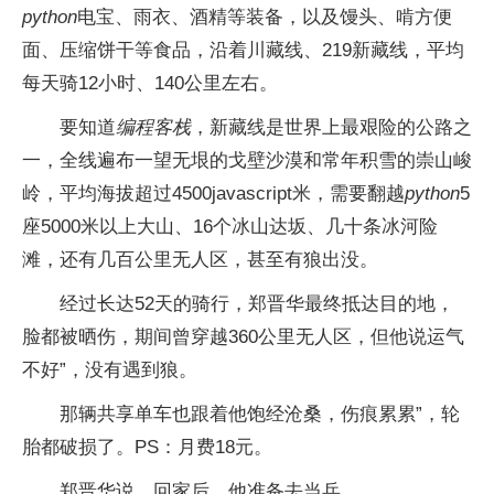
python
电宝、雨衣、酒精等装备，以及馒头、啃方便
面、压缩饼干等食品，沿着川藏线、219新藏线，平均
每天骑12小时、140公里左右。
要知道
编程客栈
，新藏线是世界上最艰险的公路之
一，全线遍布一望无垠的戈壁沙漠和常年积雪的崇山峻
岭，平均海拔超过4500javascript米，需要翻越
python
5
座5000米以上大山、16个冰山达坂、几十条冰河险
滩，还有几百公里无人区，甚至有狼出没。
经过长达52天的骑行，郑晋华最终抵达目的地，
脸都被晒伤，期间曾穿越360公里无人区，但他说运气
不好”，没有遇到狼。
那辆共享单车也跟着他饱经沧桑，伤痕累累”，轮
胎都破损了。PS：月费18元。
郑晋华说，回家后，他准备去当兵。