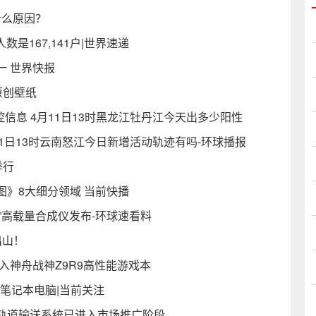
什么原因？
数是167,141户|世界速递
一 世界快报
原创壁纸
控信息 4月11日13时黑龙江牡丹江今天出多少阳性
11日13时云南怒江今日新增活动轨迹有吗-环球播报
举行
》8大细分领域 当前快播
r”高载量合成仪发布-环球速看料
出山！
入神舟战神Z9R9高性能游戏本
5笔记本电脑|当前关注
轨道输送系统已进入市场推广阶段