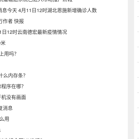
消息今天 4月11日12时湖北恩施新增确诊人数
万作者 快报
11日12时云南德宏最新疫情情况
0米
接口上用吗？
加什么内存条？
删除程序在哪？
0开机没有画面
复消息
么用
元