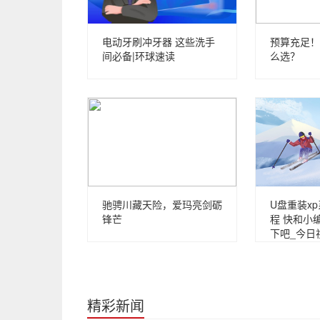
电动牙刷冲牙器 这些洗手
预算充足！
间必备|环球速读
么选？
驰骋川藏天险，爱玛亮剑砺
U盘重装x
锋芒
程 快和小
下吧_今日
精彩新闻