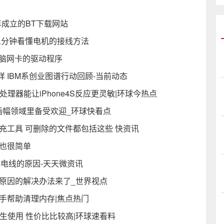
008年成立的BT下载网站
三分钟看懂电机的接线方法
电脑网卡的驱动程序
 IBM系创业图谱行动回顾-当前动态
核处理器能让iPhone4S反应更灵敏|环球今热点
在全画幅领域里备受欢迎_环球快看点
键扩充工具 可删除的文件都包括这些 快资讯
也很简单
充电线的原因-天天微资讯
原因的解决办法来了_世界视点
手帮助清理内存|焦点热门
学生使用 性价比比较高|环球速看料