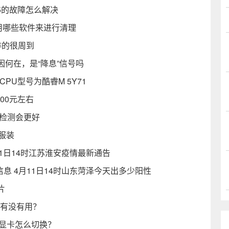
e5的故障怎么解决
利用哪些软件来进行清理
排的很周到
何在，是“降息”信号吗
CPU型号为酷睿M 5Y71
00元左右
度检测会更好
套服装
11日14时江苏淮安疫情最新通告
息 4月11日14时山东菏泽今天出多少阳性
片
圾有没有用？
双显卡怎么切换？