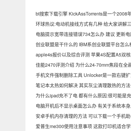
bt搜索下载引擎 KickAssTorrents是一个2
环球热议:电动机接线方式有几种 给大家讲解
电脑提示宽带连接错误734怎么办 建议 更新
创业联盟是干什么的 IBM系创业联盟平台怎么样
apple4s报价以及综合评测 苹果4S配置A5双
佳能2470评测介绍 为什么24-70mm焦段
手机文件强制删除工具 Unlocker是一款右
笔记本太热如何解决 其实灰尘清理散热的方法
为什么ipad充不了电 都有什么原因:很可能是
电脑开机后不显示桌面怎么办 有关于系统本身
安卓手机内存清理的方法 可以下载一个手机助
爱普生me300使用注意事项 这款打印机适合