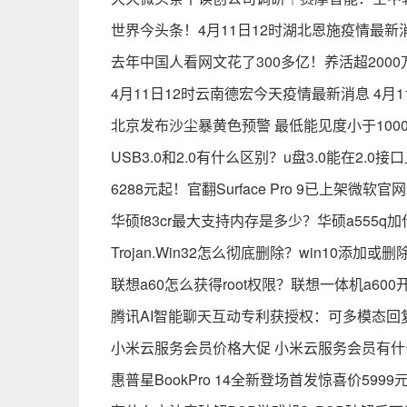
世界今头条！4月11日12时湖北恩施疫情最新
去年中国人看网文花了300多亿！养活超2000
4月11日12时云南德宏今天疫情最新消息 4月
北京发布沙尘暴黄色预警 最低能见度小于100
USB3.0和2.0有什么区别？u盘3.0能在2.0
6288元起！官翻Surface Pro 9已上架微软官网
华硕f83cr最大支持内存是多少？华硕a555q
Trojan.Win32怎么彻底删除？win10添加或
联想a60怎么获得root权限？联想一体机a60
腾讯AI智能聊天互动专利获授权：可多模态回
小米云服务会员价格大促 小米云服务会员有什
惠普星BookPro 14全新登场首发惊喜价5999