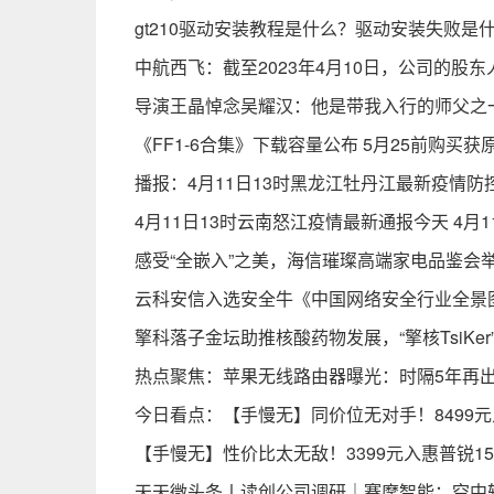
gt210驱动安装教程是什么？驱动安装失败是
中航西飞：截至2023年4月10日，公司的股东人
导演王晶悼念吴耀汉：他是带我入行的师父之
《FF1-6合集》下载容量公布 5月25前购买获
播报：4月11日13时黑龙江牡丹江最新疫情防
4月11日13时云南怒江疫情最新通报今天 4月
感受“全嵌入”之美，海信璀璨高端家电品鉴会
云科安信入选安全牛《中国网络安全行业全景图
擎科落子金坛助推核酸药物发展，“擎核TsiKe
热点聚焦：苹果无线路由器曝光：时隔5年再
今日看点：【手慢无】同价位无对手！8499元
【手慢无】性价比太无敌！3399元入惠普锐1
天天微头条丨读创公司调研｜赛摩智能：空中