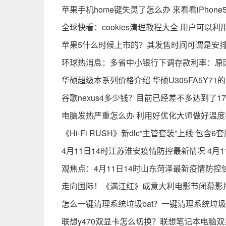
苹果手机home键失灵了怎么办 来看看iPhon
全球快看：cookies清理教程大全 用户可以
苹果5什么时候上市的？其发售时间可谓是安
环球热消息：多省中小银行下调存款利率：原因
华硕超级本系列价格介绍 华硕U305FA5Y71的
谷歌nexus4多少钱？目前已经差不多达到了17
电脑发热严重怎么办 利用好优化大师做好温
《Hi-Fi RUSH》新dlc“主管套装”上线 包含6
4月11日14时江苏淮安疫情防控最新情况 4月
观焦点：4月11日14时山东菏泽最新疫情防控信
走向国际！《满江红》成意大利电影节闭幕影
怎么一键清理系统垃圾bat？一键清理系统垃
联想y470双显卡怎么切换？联想笔记本电脑