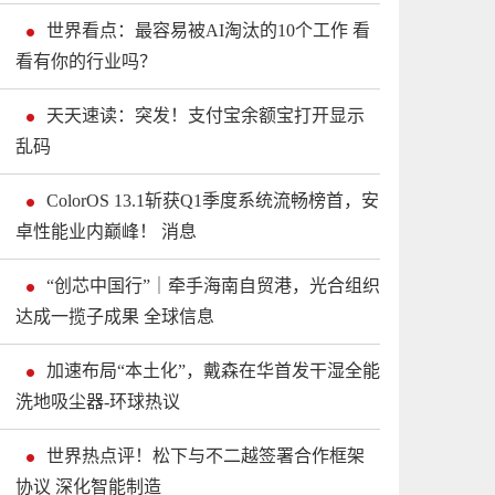
世界看点：最容易被AI淘汰的10个工作 看
看有你的行业吗？
天天速读：突发！支付宝余额宝打开显示
乱码
ColorOS 13.1斩获Q1季度系统流畅榜首，安
卓性能业内巅峰！ 消息
“创芯中国行”｜牵手海南自贸港，光合组织
达成一揽子成果 全球信息
加速布局“本土化”，戴森在华首发干湿全能
洗地吸尘器-环球热议
世界热点评！松下与不二越签署合作框架
协议 深化智能制造