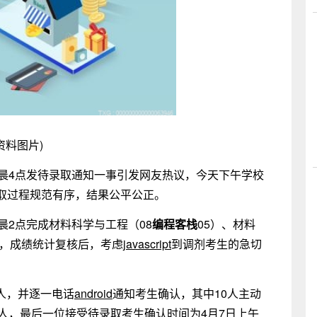
资料图片)
凌晨4点发待录取通知一事引发网友热议，今天下午学校
取过程规范有序，结果公平公正。
晨2点完成材料科学与工程（08
编程客栈
05）、材料
作，成绩统计复核后，考虑
javascript
到调剂考生的急切
。
9人，并逐一电话
android
通知考生确认，其中10人主动
人，最后一位接受待录取考生确认时间为4月7日上午