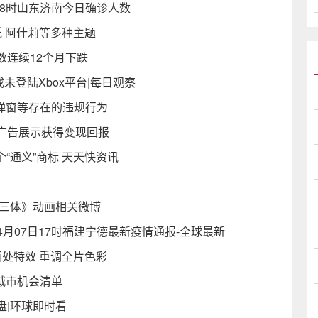
日18时山东济南今日确诊人数
 阿什莉等多种主题
连续12个月下跌
游戏未登陆Xbox平台|每日观察
弹窗等存在的违规行为
广告展示获得变现回报
个“通义”商标 天天快资讯
《三体》动画相关微博
4月07日17时福建宁德最新疫情通报-全球最新
处特效 重调全片色彩
城市机会清单
盘|环球即时看