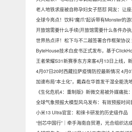
老人地铁求座被自称孕妇女子怒怼 网友：让座
全球今亮点！饮料“魔爪”起诉带有Monster的
开旅馆需要什么手续(开旅馆需要什么条件办执
世界热点评！松下与不二越签署合作框架协议
ByteHouse技术白皮书正式发布，基于Click
王者荣耀S31新赛季东方来客4月13日上线，
4月07日20时西藏拉萨疫情防控最新情况 4月
加速布局“本土化”，戴森在华首发干湿全能洗
《生化危机4：重制版》新微交易被外媒痛批：
全球气象预报大模型风乌发布：有效预报时间首
小米13 Ultra官宣：和徕卡研发的历史级作品
“创芯中国行”｜牵手海南自贸港，光合组织达