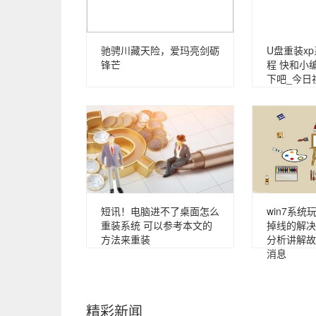
驰骋川藏天险，爱玛亮剑砺
U盘重装x
锋芒
程 快和小
下吧_今日
短讯！电脑进不了桌面怎么
win7系
重装系统 可以参考本文的
掉线的解决
方法来重装
分析讲解故
消息
精彩新闻