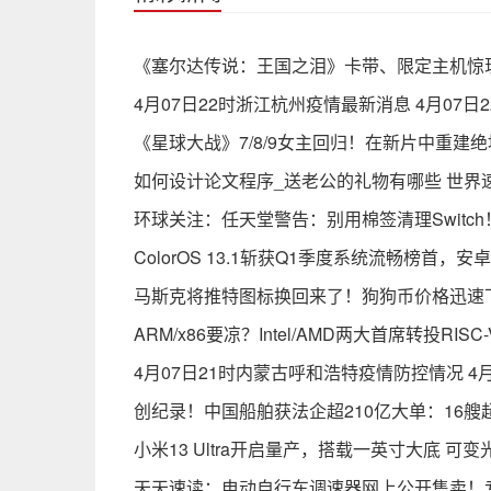
《塞尔达传说：王国之泪》卡带、限定主机惊
4月07日22时浙江杭州疫情最新消息 4月07
《星球大战》7/8/9女主回归！在新片中重建
如何设计论文程序_送老公的礼物有哪些 世界
环球关注：任天堂警告：别用棉签清理Switc
ColorOS 13.1斩获Q1季度系统流畅榜首，
马斯克将推特图标换回来了！狗狗币价格迅速
ARM/x86要凉？Intel/AMD两大首席转投R
4月07日21时内蒙古呼和浩特疫情防控情况 4
创纪录！中国船舶获法企超210亿大单：16艘
小米13 Ultra开启量产，搭载一英寸大底 可
天天速读：电动自行车调速器网上公开售卖！