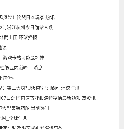
现货架！馋哭日本玩家 热讯
日22时浙江杭州今日确诊人数
绝地武士团|环球播报
速读
h！游戏卡槽可能会坏掉
安卓性能业内巅峰！ 消息
下跌9%
ISC-V：第三大CPU架构彻底崛起_环球时讯
月07日21时内蒙古呼和浩特疫情最新通知 热资讯
超大型集装箱船 当前热门
变光圈_全球信息
专家：私改限速或引发燃爆事故