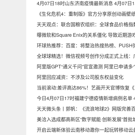
4月07日18时山东济南疫情最新消息 4月07
《生化危机4：重制版》官方分享原创动画壁纸
天天观点：联合国粮农组织：全球食品价格指数
曝微软和Square Enix的关系僵化 导致近期
环球热推荐：百度：将整治热搜热榜、PUSH
全球球精选！微信视频号创作分成正式上线：
阿里版GPT“通义千问”官宣邀测 阿里已申请多
阿里回应减资：不涉及公司股东权益变化
当前滚动:差评高达86%！艺画开天官博恢复
今日4月07日17时福建宁德疫情新增病例名单 
天天微头条丨郭帆：《流浪地球2》网版完善百
美洽入选成都高新区“数字赋能·创新发展”首批
开启云端新体验云南移动邀你一起玩转移动云