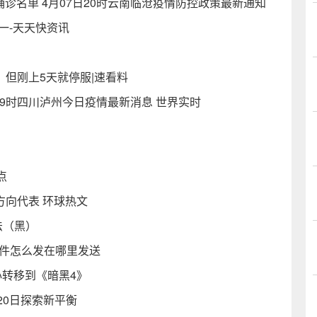
确诊名单 4月07日20时云南临沧疫情防控政策最新通知
一-天天快资讯
：但刚上5天就停服|速看料
日19时四川泸州今日疫情最新消息 世界实时
点
方向代表 环球热文
法（黑）
文件怎么发在哪里发送
转移到《暗黑4》
20日探索新平衡