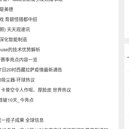
是美德
游戏 育碧怪猎都中招
照) 天天观速讯
 深化智能制造
House的技术优势解析
新赛季亮点内容一览
07日20时西藏拉萨疫情最新通告
地吸尘器-环球热议
卡普空令人作呕、厚脸皮 世界热议
破10天_今亮点
成一揽子成果 全球信息