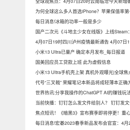
全球观焦点：4月07日20时云南临沧今天新增
为何全球这么多人首选iPhone？苹果保值率第
每日消息!冰箱的功率一般是多少
国产二次元《斗地主少女在线版》上线Steam
4月07日19时四川泸州疫情最新通告 4月07
小米13 Ultra已量产 确定本月发布_每日报道
国美回应员工贷款上班 此为虚假信息
小米13 Ultra手机壳上架 真机外观曝光|全球焦
代号“三叉戟” 荣耀笔记本新品将成轻薄本正确
世界热讯:分享我操作的ChatGPT AI的赚钱玩
当前快播：钉钉怎么发文件给别人？ 钉钉发
焦点短讯！《暗黑3》宣布赛季即将停更！重心
每日消息!宏碁2023春季新品发布会官宣：4月