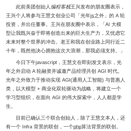
此前美团创始人
编程客栈
王兴发布的朋友圈表示，
王兴个人将参与王慧文创业公司「光年
js
之外」的 A 轮
投资，并出任董事。王兴在朋友圈中表示，「AI 大模
型让我既兴奋于即将创造出来的巨大生产力，又忧虑它
未来对整个世界的冲击。老王和我在创业路上同行近二
十年，既然他决心拥抱这次大浪潮，那我必须支持。」
今日下午javascript，王慧文在即刻发文表示，光
年之外启动 A 轮融资并诚邀产品经理共创 AGI 时代。
光年之外致力于推动实现 AGI(通用人工智能) 与普惠人
类，以大模型 + 商业化双轮驱动为战略，将建立一个
学习型组织，在面向 AGI 的伟大探索中，人人都是学
生。
目前已确认三个联合创始人，除了王慧文本人，还
有一个 Infra 背景的联创，一个
php
算法背景的联创。