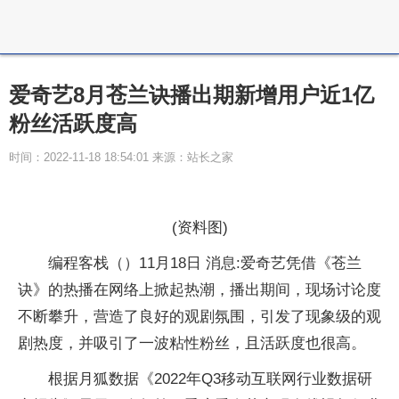
爱奇艺8月苍兰诀播出期新增用户近1亿
粉丝活跃度高
时间：2022-11-18 18:54:01 来源：站长之家
(资料图)
编程客栈（）11月18日 消息:爱奇艺凭借《苍兰
诀》的热播在网络上掀起热潮，播出期间，现场讨论度
不断攀升，营造了良好的观剧氛围，引发了现象级的观
剧热度，并吸引了一波粘性粉丝，且活跃度也很高。
根据月狐数据《2022年Q3移动互联网行业数据研