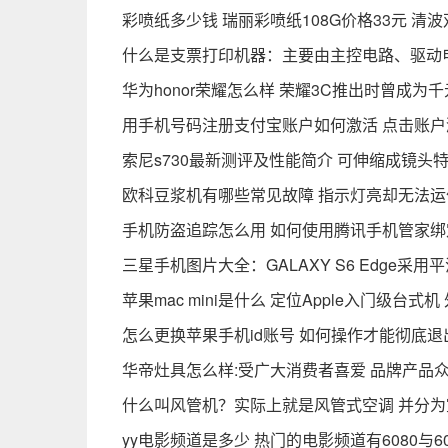
彩喷纸多少钱 瑞丽彩喷纸108G价格33元 清
什么是支票打印机器：主要由主控电路、驱动
华为honor荣耀怎么样 荣耀3C推出时曾成为
用手机号码注册支付宝账户如何激活 点击账
索尼s730最新测评及性能简介 可伸缩成镜头
欧科豆浆机有哪些常见故障 指示灯亮却无法
手机防盗追踪怎么用 如何使用腾讯手机管家绑
三星手机图片大全：GALAXY S6 Edge采用
苹果mac mini是什么 定位Apple入门级台式机
怎么更换苹果手机id账号 如何操作才能彻底退
华帝灶具怎么样:受广大消费者喜爱 品牌产品
什么叫风管机？实际上就是风管式空调 并分
yy电影频道是多少 热门的电影频道有6080与60