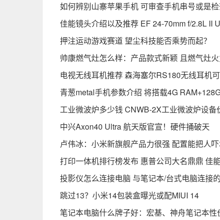
如何辨别山寨苹果手机 可审查手机串号或是检
佳能镜头介绍以及推荐 EF 24-70mm f/2.8L I
押注运动游戏赛道 望尘科技能否乘势而起？
帅康燃气灶怎么样：产品款式新颖 且燃气灶火
电视无线耳机推荐 森海塞尔RS180无线耳机
青葱metal手机参数介绍 将搭载4G RAM+128
工业微波炉多少钱 CNWB-2X工业微波炉设备价
中兴Axon40 Ultra 航天版官宣！硬件捅破天
卢伟冰：小米新旗舰产品力很强 配置能把人吓
打印一体机排行榜发布 惠普公司大名鼎鼎 佳
投影仪怎么连接电脑 与笔记本/台式电脑连接
跳过13？小米14包装盒曝光或配MIUI 14
笔记本电脑什么牌子好：宏基、神舟笔记本性