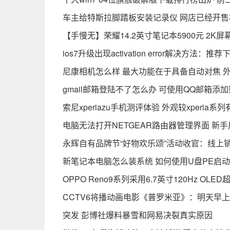
车主给特斯拉脚踏板安装记录仪 网店已经开售
【手慢无】荣耀14.2英寸笔记本5900元 2K
ios7升级出现activation error解决方法：推荐下载
尼康相机怎么样 最大功能在于具备自动对焦 
gmail邮箱登陆不了怎么办 可使用QQ邮箱添
索尼xperiazu手机测评体验 外观较xperia
电脑无法打开NETGEAR路由器管理界面 新
永辉自有品牌节“好物欢乐颂”活动收官：线上销
新笔记本电脑怎么装系统 如何使用U盘PE启
OPPO Reno9系列采用6.7英寸120Hz OL
CCTV6将播动画电影《普罗米亚》：明天早上
突发 彭博社爆料暴雪和网易决裂真实原因