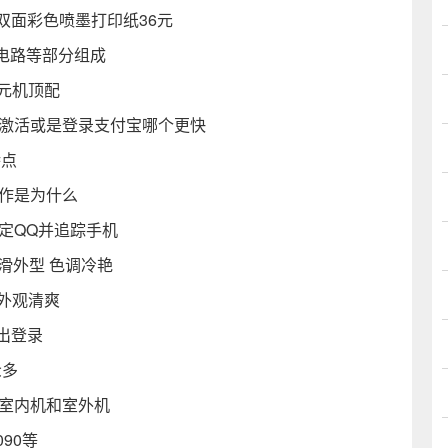
波双面彩色喷墨打印纸36元
电路等部分组成
千元机顶配
户激活或是登录支付宝哪个更快
特点
运作是为什么
定QQ并追踪手机
平滑外型 色调冷艳
 外观清爽
出登录
众多
为室内机和室外机
90等