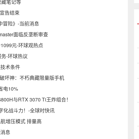
收藏笔记等
示后宣告结束
中冒险》-当前消息
etmaster面临反垄断审查
价1099元-环球观热点
服务-环球热议
足技术条件
黑破坏神：不朽典藏限量版手机
电10%
00H与RTX 3070 Ti王炸组合！
字化战斗力！-全球时快讯
巡航增压模式 排量高
-消息