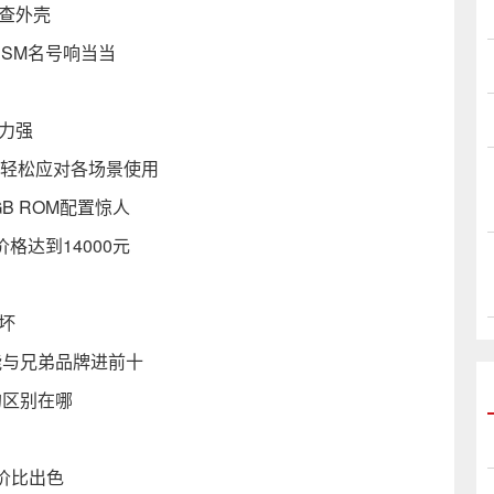
查外壳
I USM名号响当当
力强
可轻松应对各场景使用
GB ROM配置惊人
格达到14000元
坏
能与兄弟品牌进前十
的区别在哪
价比出色