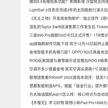
微信8.0有哪些新功能？表情新增 浮窗将支持
LightSail 2任务在完成3年的太阳能航行演
《无主之地》开发商收购新IP：独立佳作《雨
混乱的Taylor Swift巡演售票工作发生后 Tick
三星990 Pro旗舰SSD今日正式开售！1TB售
qq邮箱群邮件功能下线 将于12月10日起终止
省电智能手机有哪几款？OPPO N3已具备充
ROG玩家国度与暴雪娱乐官宣推出ROG 6暗
空调开多少度最省电 其实空调没调高1℃就能省
联想拯救者R9000P 2022游戏本测评：锐龙7 68
慧都智能制造APS，赋能「钣金行业」提升数
方太抽油烟机eq01t怎么样：核心特点为自动
【手慢无】学习好物 联想小新Pad Pro1898元