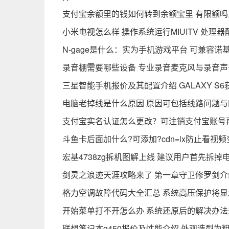
支付宝余额里的钱如何转到余额宝里 有限额吗
小米电视怎么样 操作系统运行MIUITV 处理器
N-gage是什么：实为手机游戏平台 可兼容诺
录音棚需要哪些设备 专业录音麦克风与录音
三星智能手机报价及其配置介绍 GALAXY S6
电脑老掉线是什么原因 原因可包括线路问题
支付宝实名认证怎么更改？可注销支付宝账号
斗鱼卡后面加什么?可添加?cdn=lx防止看视频
宏基4738zg拆机图解上线 建议用户首先拆掉
剑灵之浪迹天涯攻略来了 第一章守卫修罗剑介
格力空调故障代码大全汇总 系统高压保护将显
开始菜单打不开怎么办 系统还原后的解决办法
联想笔记本g450报价及性能介绍 外观造型为