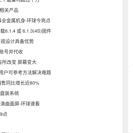
相关产品
屏幕全金属机身-环球今亮点
6.1.4 或 6.1.3(4S)固件
外观设计具备优势
加账号并代收
系列有所改变 屏幕变大
手用户可参考方法解决难题
售同比增长近80%
动盘装系统
ED超清曲面屏-环球速看
9点