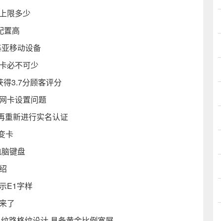
上限多少
配置高
基亚移动设备
声卡必不可少
获得3.7分顾客评分
与网卡设置问题
再重新进行实名认证
变卡
电脑键盘
绍
示E1字样
来了
粗纹路格纹设计 具备黄金比例宽屏