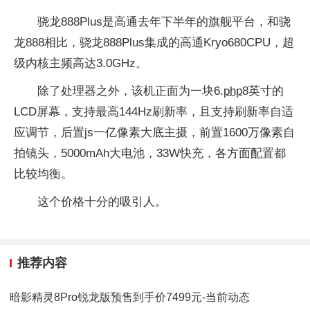
骁龙888Plus是高通去年下半年的旗舰平台，和骁
龙888相比，骁龙888Plus集成的高通Kryo680CPU，超
级内核主频高达3.0GHz。
除了处理器之外，该机正面为一块6.
php
8英寸的
LCD屏幕，支持最高144Hz刷新率，且支持刷新率自适
应调节，后置js一亿像素大底主摄，前置1600万像素自
拍镜头，5000mAh大电池，33W快充，各方面配置都
比较均衡。
这个价格十分的吸引人。
推荐内容
暗影精灵8Pro锐龙版预售到手价7499元-当前动态