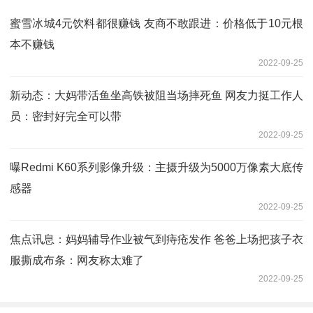
蜜雪冰城4元饮料都很赚钱 友商不敢跟进：价格低于10元根
本不赚钱
2022-09-25
新动态：大妈带活鱼坐高铁被阻当场摔死鱼 网友力挺工作人
员：密封好完全可以带
2022-09-25
曝Redmi K60系列影像升级：主摄升级为5000万像素大底传
感器
2022-09-25
焦点讯息：妈妈辅导作业被气到痔疮发作 爸爸上场把孩子衣
服撕成布条：网友称太难了
2022-09-25