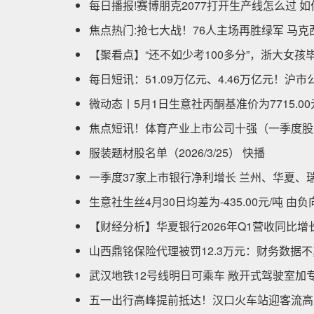
每日播报!赛博朋克2077打开生产线怎么过 
焦点热门:抢七大战！76人主场再胜绿军 马克
【聚看点】“还不如少考100多分”，浙大女
每日短讯：51.09万亿元、4.46万亿元！沪
微动态丨5月1日生意社丙酮基准价为7715.00
焦点短讯！体育产业上市公司十强（一季度股
服装题材股名单（2026/3/25） 快播
一季度37家上市银行净利增长 兰州、华夏、
生意社生丝4月30日均差为-435.00元/吨 
【财经分析】华夏银行2026年Q1营收同比增
山西鼎铭保险代理被罚12.3万元：财务数据
武汉地铁12号线明日可乘车 敞开式驾驶室加
五一出行高峰提前抵达！汉口火车站迎客流高