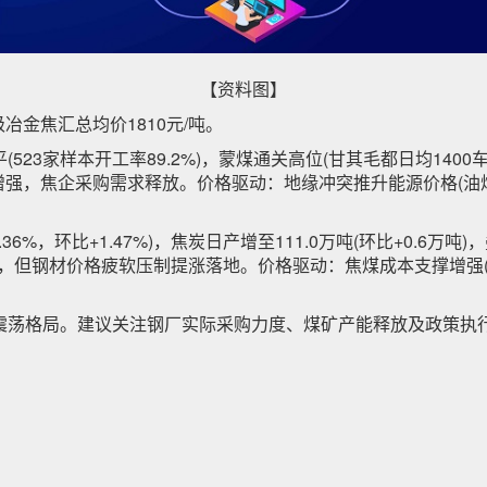
【资料图】
一级冶金焦汇总均价1810元/吨。
23家样本开工率89.2%)，蒙煤通关高位(甘其毛都日均140
补库意愿增强，焦企采购需求释放。价格驱动：地缘冲突推升能源价格(
%，环比+1.47%)，焦炭日产增至111.0万吨(环比+0.6万吨
库积极，但钢材价格疲软压制提涨落地。价格驱动：焦煤成本支撑增
震荡格局。建议关注钢厂实际采购力度、煤矿产能释放及政策执