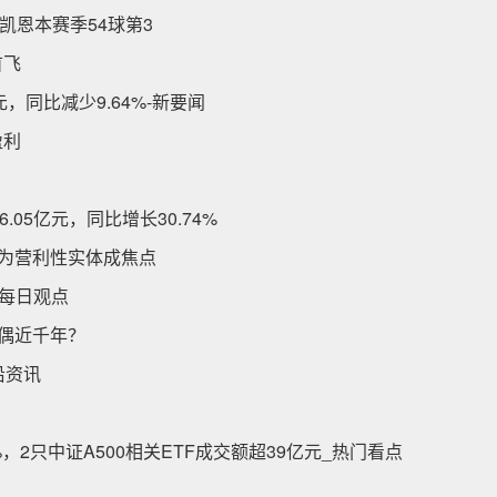
凯恩本赛季54球第3
首飞
元，同比减少9.64%-新要闻
盈利
05亿元，同比增长30.74%
否转为营利性实体成焦点
 每日观点
木偶近千年？
沿资讯
%，2只中证A500相关ETF成交额超39亿元_热门看点