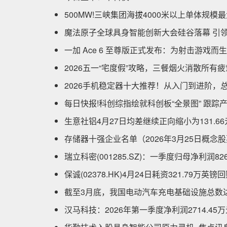
500MW!三峡集团海拔4000米以上单体规
魔法原子全球具身智能创新大会硅谷落幕 引
一加 Ace 6 至尊版正式发布：为射击游戏
2026五一“宅度假”攻略，三餐烟火消散所有疲
2026手机稳定器十大推荐！从入门到进阶，
每日快报!科创综指绘就科创板“全景图” 跟踪
生意社铝4月27日均差继续正向缩小为131.66
存储器十强企业名单（2026年3月25日概念
瑞立科密(001285.SZ)：一季度归母净利润826
保诚(02378.HK)4月24日耗资321.79万英镑
截至3月底，我国电动汽车充电基础设施总数达2
汉马科技：2026年第一季度净利润2714.45万