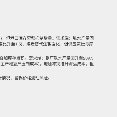
0车)，但港口库存累积抑制增量。需求端：铁水产量回
油煤比升至1.5)，煤炭替代逻辑强化，但供应宽松与库
)，叠加库存累积。需求端：钢厂铁水产量回升至239.5
强(主产地复产压制成本)，地缘冲突推升海运成本，但
行情况，警惕价格波动风险。