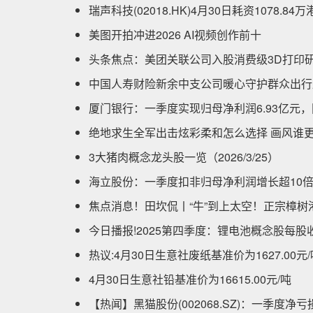
瑞声科技(02018.HK)4月30日耗资1078.8
美图开拍冲进2026 AI视频创作前十
头条焦点：美团关联公司入股消费级3D打印
中国人寿财险新余中支公司暖心守护群众出行
厦门银行：一季度实现归母净利润6.93亿元，同
绝地求生全军出击炫彩柔和怎么选择 画风谁
3大猪肉概念龙头股一览（2026/3/25）
海立股份：一季度扣非归母净利润增长超10
焦点消息！田坎侃丨“牛”到上太空！正宗樟树
今日播报!2025第四季度：锂电池概念股每
热议:4月30日生意社废纸基准价为1627.00元/
4月30日生意社铅基准价为16615.00元/吨
【热闻】黑猫股份(002068.SZ)：一季度净亏损