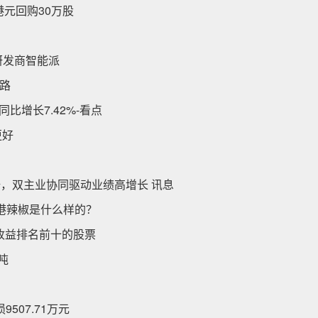
4万港元回购30万股
研发商智能派
路
比增长7.42%-看点
更好
倍，双主业协同驱动业绩高增长 讯息
港辣椒是什么样的？
股收益排名前十的股票
吨
9507.71万元