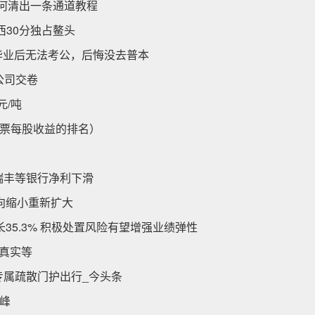
如何清出一条通道教程
西30分独占鳌头
孩毕业后无法考公，后悔没去普本
市公司交卷
元/吨
票每股收益的排名）
瑞丰等银行净利下滑
由负向缩小重新扩大
长35.3% 积极处置风险有望增强业绩弹性
不真实等
专属疏散门护出行_今头条
峰