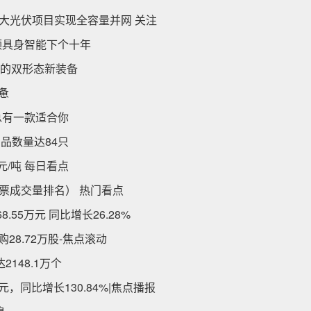
模最大光伏项目实现全容量并网 关注
领具身智能下个十年
而生的双形态新装备
惫
总有一款适合你
产品数量达84只
元/吨 每日看点
股票成交量排名） 热门看点
8.55万元 同比增长26.28%
回购28.72万股-焦点滚动
148.1万个
元，同比增长130.84%|焦点播报