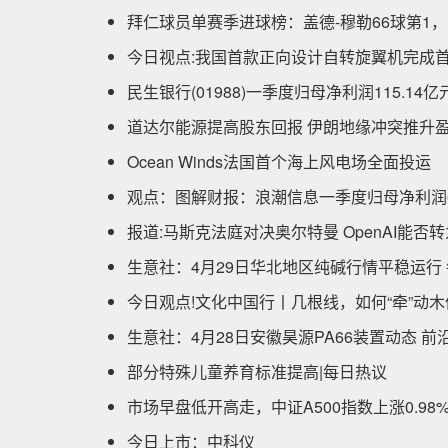
拜仁球员单赛季进球榜：盖德-穆勒66球第1，
今日视点:我国首款正向设计自转旋翼机完成
民生银行(01988)一季度归母净利润115.14亿
道达尔能源提高股东回报 伊朗地缘冲突推升
Ocean Winds法国首个海上风电场全面投运
观点：图解财报：浪潮信息一季度归母净利润6.
报道:马斯克法庭对决奥尔特曼 OpenAI能
生意社：4月29日华北地区纯碱行情平稳运行
今日观点!文化中国行丨几根线，如何“牵”动
生意社：4月28日安徽昊源PA66装置动态 前
部分特殊儿童养育标准提高|每日热议
市场早盘低开高走，中证A500指数上涨0.98
今日上市：中科仪