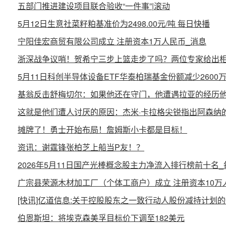
五部门推进建设项目联合验收“一件事”|滚动
5月12日生意社菜籽粕基准价为2498.00元/吨 每日快播
宁阳佳宏商贸有限公司成立 注册资本1万人民币_消息
浙深战争议哨！贺希宁三步上篮走步了吗？两位专家给出相
5月11日科创半导体设备ETF华泰柏瑞基金份额减少260
基翁反击舒梅切尔：如果他还在守门，他遭遇拉亚的经历
这就是他们遭人讨厌的原因：杰米·卡拉格尖锐指出阿森纳
摊牌了！勇士开始布局！詹姆斯小卡都是目标！
资讯：谢霆锋张柏芝上船当P友！？
2026年5月11日国产光棒概念股主力净流入排行榜前十名
广宗县荣源木材加工厂（个体工商户）成立 注册资本10万
[快讯]亿道信息:关于控股股东之一致行动人股份减持计划的
伯恩斯坦：将埃克森美孚目标价下调至182美元