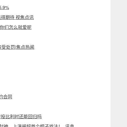
.9%
得期待 视焦点讯
做 你们怎么就爱呢
等受处罚|焦点热闻
续约合同
转投比利时还能回归吗
场封神，上演闽超首个帽子戏法！_讯息