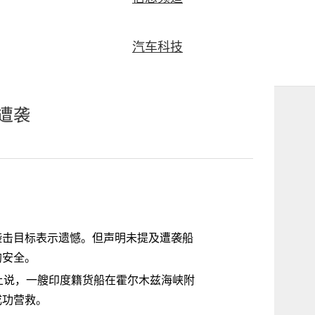
汽车科技
遭袭
袭击目标表示遗憾。但声明未提及遭袭船
均安全。
上说，一艘印度籍货船在霍尔木兹海峡附
成功营救。