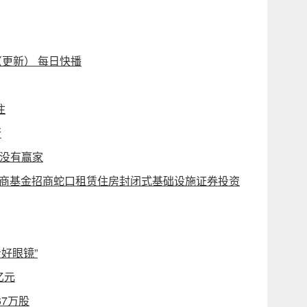
（更新） 每日快播
注
行
案没有赢家
于招商基金招商蛇口租赁住房封闭式基础设施证券投资
好眼镜”
亿元
67万股