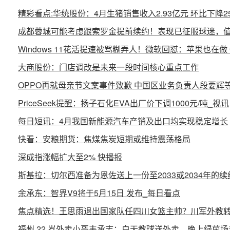
精彩看点:华统股份：4月生猪销售收入2.93亿元 环比下降25
成都蓉城可能考虑跟索罗金提前续约！表现已征服球迷，值
Windows 11花活提速被骂糊弄人！微软回怼：苹果也在
大商股份：门店调改是未来一段时间核心重点工作
OPPO再就母亲节文案事件致歉 中国区业务负责人段要辉
PriceSeek提醒：扬子石化EVA出厂价下调1000元/吨_视讯
每日短讯：4月我国新能源汽车产销及出口均实现稳定增长
快看：安粮期货：焦煤焦炭短期或维持震荡格局
深成指涨幅扩大至2% 快播报
斯基拉：切尔西准备为恩佐送上一份至2033或2034年的
余承东：智界V9将于5月15日 发布_每日看点
焦点精选！王思雨退出国家队任四川女篮主帅？川军外教
福州 22 岁外卖小哥韦承志：白天教球送外卖，晚上绿茵