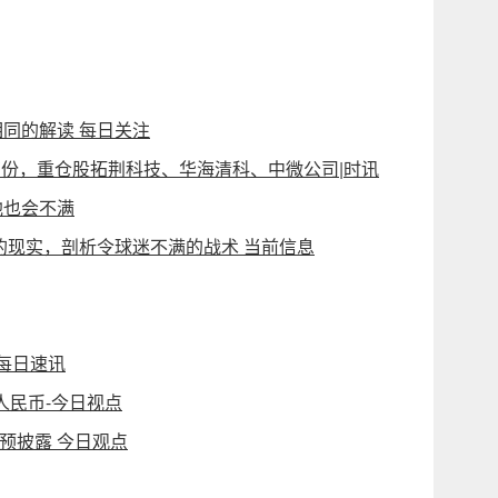
同的解读 每日关注
0万份，重仓股拓荆科技、华海清科、中微公司|时讯
他也会不满
的现实，剖析令球迷不满的战术 当前信息
_每日速讯
人民币-今日视点
预披露 今日观点