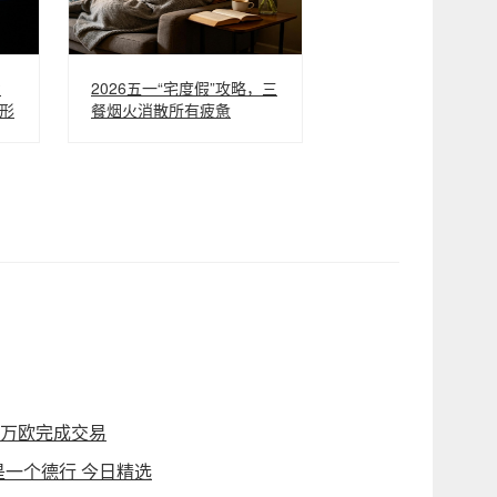
发
2026五一“宅度假”攻略，三
形
餐烟火消散所有疲惫
0万欧完成交易
一个德行 今日精选