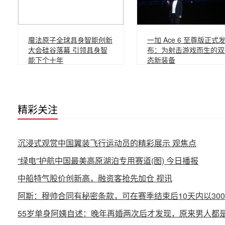
魔法原子全球具身智能创新
一加 Ace 6 至尊版正式
大会硅谷落幕 引领具身智
布：为射击游戏而生的双
能下个十年
态新装备
精彩关注
沉浸式观赏中国翼装飞行运动员的精彩展示 观焦点
“绿电”护航中国最美高原湖泊专用赛道(图) 今日播报
中船特气股价创新高，融资客抢先加仓 视讯
阿斯：穆帅合同有秘密条款，可在赛季结束后10天内以30
55岁单身阿姨自述：晚年再婚两次后才发现，原来男人都是