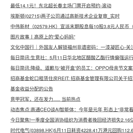
最低14.1元！东北超长春主场门票开启预约-滚动
埃斯顿(02715)两子公司通过高新技术企业复审_实时
中伟新材（02579.HK）宣派末期股息每10股3.8元人民币
图片故事丨高原上的“爱心妈妈”
文化中国行｜外国友人解锁福州非遗密码：一漆凝匠心-关
每日简讯:生意社：5月11日华北地区醋酸乙酯行情偏强运
每日简讯:降级、道歉与“被开盒”的员工：OPPO母亲节文
招商基金蛇口租赁住房REIT: 招商基金管理有限公司关
基金收益分配的公告
意甲冠军，还在发力...... 当前热点
动态焦点:高通CEO谈AI智能体：今年是元年 形态上“非常看
今日聚焦!一季度全国消协组织为消费者挽回经济损失2.16
时代电气(03898.HK)5月11日耗资4228.41万港元回购112.