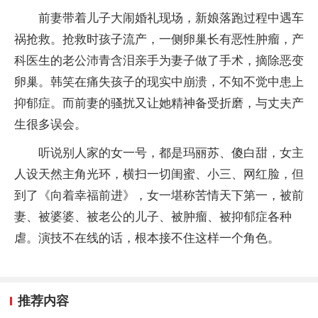
前妻带着儿子大闹婚礼现场，新娘落跑过程中遇车
祸抢救。抢救时孩子流产，一侧卵巢长有恶性肿瘤，产
科医生的老公沛青含泪亲手为妻子做了手术，摘除恶变
卵巢。韩笑在痛失孩子的现实中崩溃，不知不觉中患上
抑郁症。而前妻的骚扰又让她精神备受折磨，与丈夫产
生很多误会。
听说别人家的女一号，都是玛丽苏、傻白甜，女主
人设天然主角光环，横扫一切闺蜜、小三、网红脸，但
到了《向着幸福前进》，女一堪称苦情天下第一，被前
妻、被婆婆、被老公的儿子、被肿瘤、被抑郁症各种
虐。演技不在线的话，根本接不住这样一个角色。
推荐内容