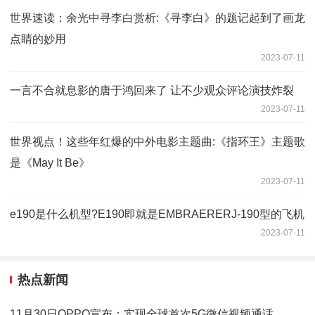
世界速读：余光中寻李白赏析:《寻李白》的题记起到了画龙
点睛的妙用
2023-07-11
一言不合就息影的唐于鸿回来了 让不少观众评论演技炸裂
2023-07-11
世界视点！这些年红爆的中外电影主题曲:《指环王》主题歌
是《May It Be》
2023-07-11
e190是什么机型?E190即就是EMBRAERERJ-190型的飞机
2023-07-11
热点新闻
11月30日OPPO宣布：实现全球首次5G微信视频通话