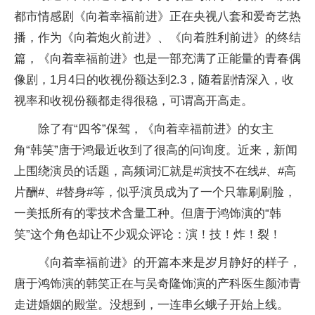
都市情感剧《向着幸福前进》正在央视八套和爱奇艺热
播，作为《向着炮火前进》、《向着胜利前进》的终结
篇，《向着幸福前进》也是一部充满了正能量的青春偶
像剧，1月4日的收视份额达到2.3，随着剧情深入，收
视率和收视份额都走得很稳，可谓高开高走。
除了有“四爷”保驾，《向着幸福前进》的女主
角“韩笑”唐于鸿最近收到了很高的问询度。近来，新闻
上围绕演员的话题，高频词汇就是#演技不在线#、#高
片酬#、#替身#等，似乎演员成为了一个只靠刷刷脸，
一美抵所有的零技术含量工种。但唐于鸿饰演的“韩
笑”这个角色却让不少观众评论：演！技！炸！裂！
《向着幸福前进》的开篇本来是岁月静好的样子，
唐于鸿饰演的韩笑正在与吴奇隆饰演的产科医生颜沛青
走进婚姻的殿堂。没想到，一连串幺蛾子开始上线。