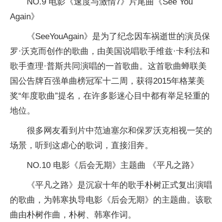
NO.9 电影《速度与激情7》片尾曲《See You
Again》
《SeeYouAgain》是为了纪念因车祸逝世的演员保
罗·沃克而创作的歌曲，由美国说唱歌手维兹·卡利法和
歌手查理·普斯共同演唱的一首歌曲。这首歌曲蝉联美
国公告牌百强单曲榜冠军十二周，获得2015年格莱美
奖“年度歌曲”提名，在许多影迷心目中都有举足轻重的
地位。
很多网友看到片中范迪塞尔和保罗沃克相视一笑的
场景，听到这虐心的歌词，直接泪奔。
NO.10 电影《后会无期》主题曲 《平凡之路》
《平凡之路》是沉寂十年的歌手朴树正式复出演唱
的歌曲，为韩寒执导电影《后会无期》的主题曲。该歌
曲由朴树作曲，朴树、韩寒作词。