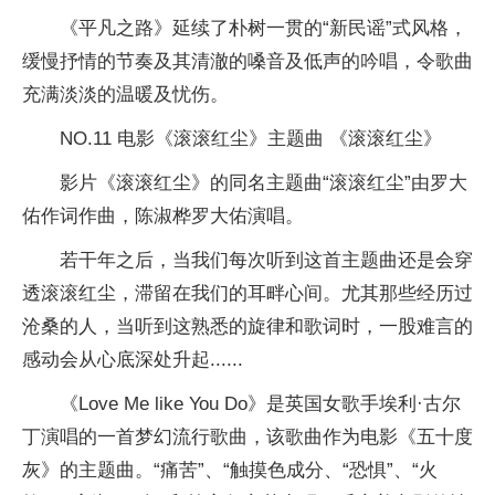
《平凡之路》延续了朴树一贯的“新民谣”式风格，
缓慢抒情的节奏及其清澈的嗓音及低声的吟唱，令歌曲
充满淡淡的温暖及忧伤。
NO.11 电影《滚滚红尘》主题曲 《滚滚红尘》
影片《滚滚红尘》的同名主题曲“滚滚红尘”由罗大
佑作词作曲，陈淑桦罗大佑演唱。
若干年之后，当我们每次听到这首主题曲还是会穿
透滚滚红尘，滞留在我们的耳畔心间。尤其那些经历过
沧桑的人，当听到这熟悉的旋律和歌词时，一股难言的
感动会从心底深处升起......
《Love Me like You Do》是英国女歌手埃利·古尔
丁演唱的一首梦幻流行歌曲，该歌曲作为电影《五十度
灰》的主题曲。“痛苦”、“触摸色成分、“恐惧”、“火