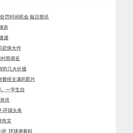
少处罚时间机会 每日视讯
精选
速递
的武侠大作
岗村而得名
群的几大价值
她曾经主演的影片
卿，一字生白
界资讯
-环球头条
界热文
关闭_环球速看料