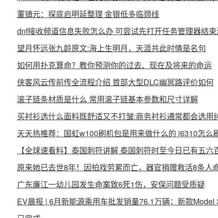
董镇元：探底启明延整理 金银低多临颈线
dnf接收频道信息失败怎么办 可尝试先打开任务管理器结
望月怀远张九龄原文:海上生明月，天涯共此时情是名句
如何用扑克算命？教你预测你的过去、现在及将来的命运
侠客风云传前传全流程介绍 首部大型DLC幽冥路评价如何
滚子链条材质是什么 常用滚子链基本参数和尺寸详解
买衬衫选什么面料既舒适又不打皱:商务衬衫通常都会选用
天天热推荐：国虹w100刷机包是用来做什么的 i6310怎
【全球速看料】泰国刺符讲解 泰国刺符时至今日已有五六
原来她已去世8年！因拍戏劳累而亡，器官捐赠救活8条人
广东廉江一幼儿园发生命案致6死1伤，安保问题受质疑
EV晨报 | 6月新能源乘用车批发销量76.1万辆；新款Mo