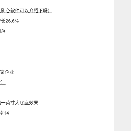
说刷心软件可以介绍下呀）
26.6%
利落
千家企业
片）
超越一英寸大底座效果
卓14