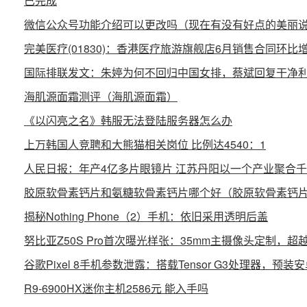
已完成
微信公众号功能介绍可以更改吗（现在有没有好点的美丽
完美医疗(01830)：香港医疗旅游旗舰店6月销售合同环比增长
国际排联发文：朱婷为何不回归中国女排，蔡斌回复干净
海肌源面霜测评（海肌源面霜）
《以闪亮之名》韩服无法登陆服务器怎么办
上万韩国人竞聘和大熊猫相关岗位 比例达4540：1
人民日报：年产4亿多片眼镜片 江苏丹阳以一个产业聚合
胶原软骨素钙片和氨糖软骨素钙片哪个好（胶原软骨素钙
揭秘Nothing Phone（2）手机：依旧采用透明后盖
努比亚Z50S Pro首次曝光样张：35mm主摄像头定制，
谷歌Pixel 8手机参数泄露：搭载Tensor G3处理器，预装安
R9-6900HX迷你主机2586元 能入手吗