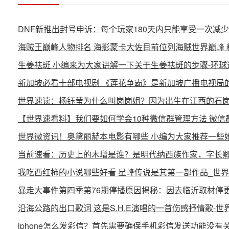
DNF新推出封号申诉：每个玩家180天内只能享受一次减
海贼王巅峰人物排名 海影蒙卡大佐目前位列海贼世界巅峰 
生姜祛斑 小编来为大家讲解一下关于生姜祛斑的步骤-环球
新加坡必看十部电视剧 《莲花争霸》是新加坡广播电视局
世界速读：杨钰莹为什么叫岗岗姐？因为出生在江西的石
【世界速看料】我们要如何学会10种微信群管理方法 微信
世界微资讯！奥黛丽赫本电影有哪些 小编为大家推荐一些
当前速看：历史上的木增是谁？是明代纳西族作家，字长
我吃西红柿的小说哪些好看 星峰传说是其第一部作品_世
暴走大事件第四季第76期停播原因揭秘：因去临沂取材停更
沿海公路的出口歌词 这是S.H.E演唱的一首伤感抒情歌-世
iphone怎么发彩信？首先需要确保手机彩信发送功能没有