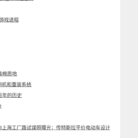
束游戏进程
纯棉质地
么刷机和重装系统
百年的历史
命
del 3上海工厂路试谍照曝光；传特斯拉平价电动车设计