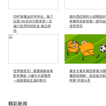
DNF新推出封号申诉：每个
我吃西红柿的小说哪些好
玩家180天内只能享受一次
星峰传说是其第一部作品
减少处罚时间机会 每日视
世界资讯
讯
世界微资讯！奥黛丽赫本电
暴走大事件第四季第76
影有哪些 小编为大家推荐
播原因揭秘：因去临沂取
一些她曾经主演的影片
停更-环球头条
精彩新闻