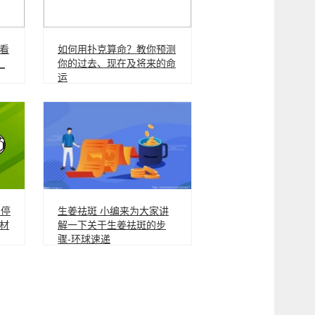
看
如何用扑克算命？教你预测
_
你的过去、现在及将来的命
运
期停
生姜祛斑 小编来为大家讲
材
解一下关于生姜祛斑的步
骤-环球速递