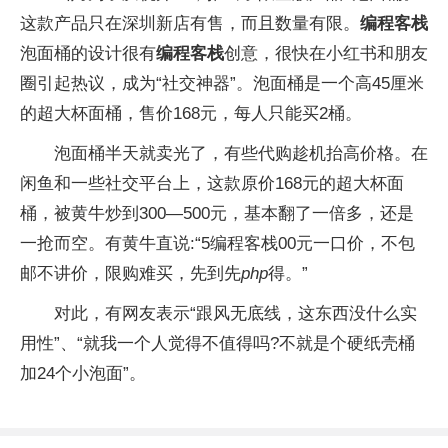
这款产品只在深圳新店有售，而且数量有限。
编程客栈
泡面桶的设计很有
编程客栈
创意，很快在小红书和朋友
圈引起热议，成为“社交神器”。泡面桶是一个高45厘米
的超大杯面桶，售价168元，每人只能买2桶。
泡面桶半天就卖光了，有些代购趁机抬高价格。在
闲鱼和一些社交平台上，这款原价168元的超大杯面
桶，被黄牛炒到300—500元，基本翻了一倍多，还是
一抢而空。有黄牛直说:“5编程客栈00元一口价，不包
邮不讲价，限购难买，先到先
php
得。”
对此，有网友表示“跟风无底线，这东西没什么实
用性”、“就我一个人觉得不值得吗?不就是个硬纸壳桶
加24个小泡面”。