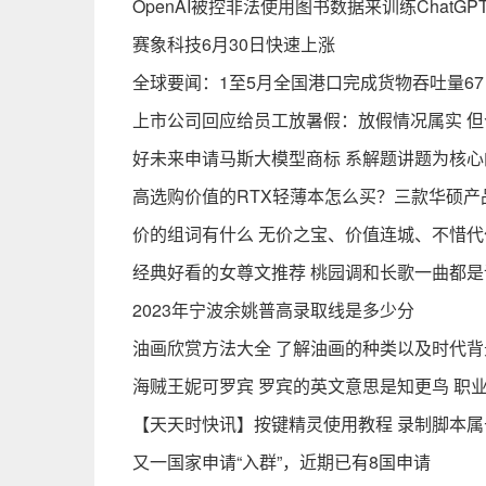
OpenAI被控非法使用图书数据来训练ChatGP
赛象科技6月30日快速上涨
全球要闻：1至5月全国港口完成货物吞吐量67
上市公司回应给员工放暑假：放假情况属实 
好未来申请马斯大模型商标 系解题讲题为核
高选购价值的RTX轻薄本怎么买？三款华硕产
价的组词有什么 无价之宝、价值连城、不惜代
经典好看的女尊文推荐 桃园调和长歌一曲都是
2023年宁波余姚普高录取线是多少分
油画欣赏方法大全 了解油画的种类以及时代
海贼王妮可罗宾 罗宾的英文意思是知更鸟 职
【天天时快讯】按键精灵使用教程 录制脚本
又一国家申请“入群”，近期已有8国申请