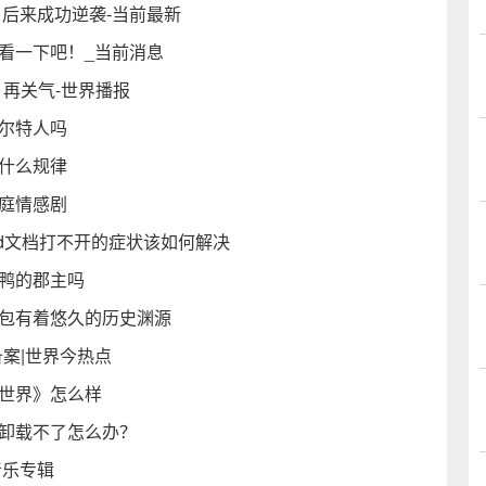
 后来成功逆袭-当前最新
看一下吧！_当前消息
再关气-世界播报
尔特人吗
什么规律
庭情感剧
rd文档打不开的症状该如何解决
烤鸭的郡主吗
煎包有着悠久的历史渊源
案|世界今热点
这世界》怎么样
件卸载不了怎么办？
音乐专辑