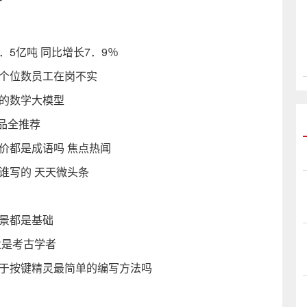
T
．5亿吨 同比增长7．9％
但个位数员工在岗不实
心的数学大模型
品全推荐
价都是成语吗 焦点热闻
谁写的 天天微头条
背景都是基础
业是考古学者
属于按键精灵最简单的编写方法吗