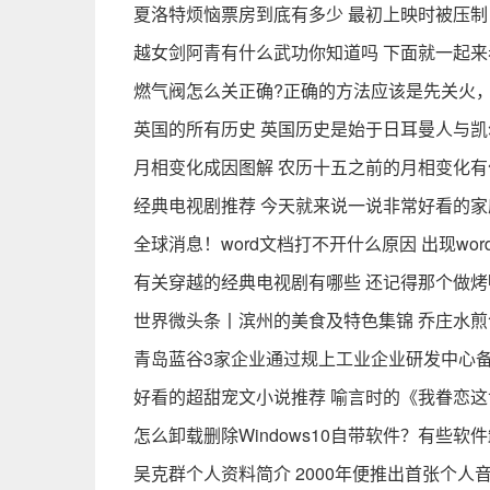
夏洛特烦恼票房到底有多少 最初上映时被压制
越女剑阿青有什么武功你知道吗 下面就一起来
燃气阀怎么关正确?正确的方法应该是先关火，
英国的所有历史 英国历史是始于日耳曼人与凯
月相变化成因图解 农历十五之前的月相变化有
经典电视剧推荐 今天就来说一说非常好看的家
全球消息！word文档打不开什么原因 出现wo
有关穿越的经典电视剧有哪些 还记得那个做
世界微头条丨滨州的美食及特色集锦 乔庄水
青岛蓝谷3家企业通过规上工业企业研发中心备
好看的超甜宠文小说推荐 喻言时的《我眷恋
怎么卸载删除Windows10自带软件？有些软
吴克群个人资料简介 2000年便推出首张个人