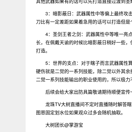
其他武器如果有的话可以先打造直接过渡到圣
3：暗影蔽日：武器属性中等偏上最终攻
刀比有一定差距如果着急用的话可以打造但是
4：圣剑王者之剑：武器属性中等唯一亮
长，在佩戴天谕的时候比暗影蔽日稍好一些，
打造。
5：世界的支点：对于瞎子而言武器属性
硬伤就是二觉的一系列技能，除二觉以外其余
二觉一系列技能输出的职业使用的，所以极力
后续会给大家出防具篇敬请期待顺便宣传
龙珠TV大树直播间不定时直播随时解答
图恩固定划水位如果观众过多会随机抽取。
大树团长@掌游宝