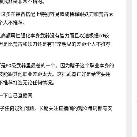
耀武器是非常不错的。
击过多在装备搭配上特别容易造成稀释跟妖刀和荒古太
个人不推荐。
点高额属性强化本身武器没有智力而且攻速极慢cd较
但是比荒古和妖刀还是有非常明显的差距个人不推荐
算是90级武器里最差的一个。因为瞎子这个职业本身的
技能跟其他职业差距太大。这把武器正好是给需要用
不推荐打造无论任何情况。
一下自己直播间
瞎子任何疑难问题，长期关注直播间的观众每周都有安