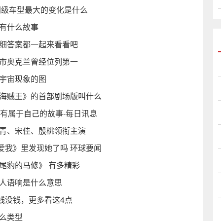
入门级车型最大的变化是什么
山有什么故事
详细答案都一起来看看吧
城市奥克兰曾经位列第一
明宇宙现象的图
《海贼王》的首部剧场版叫什么
都有属于自己的故事-每日讯息
柏青、宋佳、殷桃领衔主演
爱我》里发现她了吗 环球要闻
尾豹的马修》 有多精彩
闻人语响是什么意思
钱没钱，更多看这4点
么类型