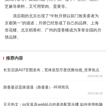
芝麻等果料，又可用荤肉、蛋黄等。
清后期的北京出现了“中秋月饼以前门致美斋者为
京都第一”的描述，月饼已经形成了自己的品牌。上海
杏花楼、北京稻香村、广州的莲香楼成为享誉全国的月
饼品牌。
推荐内容
长安启源A07官图发布，宽体造型尽显优雅动感_世界焦点
2023-06-30
路曼曼还是路漫漫（路曼曼）-环球简讯
2023-06-30
天天热文：iis安装及web站点的基本配置步骤 如何使用电脑