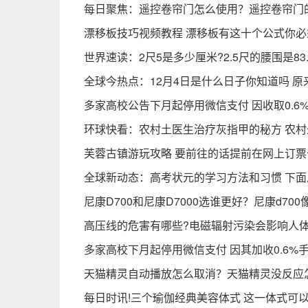
每日聚焦：遥控卷帘门怎么使用？遥控卷帘门
漂移板技巧视频教程 漂移板有这十个公式你必
世界速读：2尺5是多少厘米?2.5尺的腰围是83
全球今热点：12月4日是什么日子你知道吗 原
多家高校公告下月起停用微信支付 因收取0.6
环球快看：农村土医生治疗灰指甲的秘方 农
芙蓉古镇游玩攻略 要前往的话提前在网上订票
全球新动态：高考状元的学习方法和习惯 下
尼康D700和尼康D7000选谁更好？尼康d70
高压线的危害有哪些?电磁辐射污染会影响人体
多家高校下月起停用微信支付 因其加收0.6%
天猫精灵自动播放怎么取消？天猫精灵没反应
每日时讯!三个瑜伽经典美容体式 这一体式可