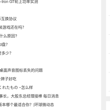
ron GT轮上功率实测
币互换协议
n重装游戏还在吗？
什么原因?
d盘？
付多少？
脑桌面声音图标丢失的问题
个牌子好吃
くれたもの ~怎么样
事长，大股东总经理接棒 每日消息
种颜色版本哪个最适合你？|环球微动态