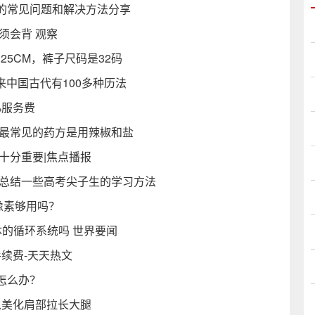
的常见问题和解决方法分享
须会背 观察
.25CM，裤子尺码是32码
来中国古代有100多种历法
%服务费
村最常见的药方是用辣椒和盐
十分重要|焦点播报
面总结一些高考尖子生的学习方法
0像素够用吗？
的循环系统吗 世界要闻
手续费-天天热文
怎么办？
以美化肩部拉长大腿