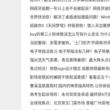
网商贷逾期一年以上会不会被起诉？网商贷逾
世界快消息！解决了桌面虚拟键盘问题！Window
纸嫁衣5《无间梦境》终极预告！堕入无边噩
buy的第三人称单数该怎么写有什么变化 为什
当前要闻：多需求催热，“上门经济”开辟新市
电子琴指法练习 电子琴指法有几种？电子琴
强对流天气来袭，青岛普降暴雨！最大降水点
焦点短讯！地铁logo设计理念 成都地铁最新
职场穿搭如何兼顾干练和温柔感？看看这五个
曹溪温泉度假村:园内的禅茶独具特色 让你体
高考生起诉母校：未兑现奖金承诺 最终获5万
全球观焦点：北京崇文门菜市场 曾被广州房地