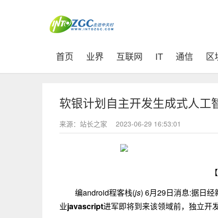
(current)
首页
业界
互联网
IT
通信
区
软银计划自主开发生成式人工
来源：站长之家
2023-06-29 16:53:01
【
编android程客栈(
js
) 6月29日消息:据日
业
javascript
进军即将到来该领域前，独立开