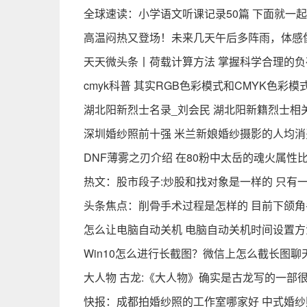
全球速读：小学语文听课记录50篇 下面就一
高温闷热又登场！未来几天午后多阵雨，体感
天天微头条丨荷载计算方法 掌握科学合理的
cmyk科普 其实RGB色彩模式和CMYK色彩
湖北阳新烈士名录_刘会民 湖北阳新籍烈士相
深圳婚纱照前十强 米兰新娘婚纱摄影的人均消费
DNF薄雾之刃介绍 在80粉中太岳的魂火属性比
热文：股市段子:炒股和找对象是一样的 只有
头条焦点：削骨手术过程是怎样的 目前下颌
怎么让电脑自动关机 电脑自动关机时间设置方
Win10怎么进行长截图？微信上怎么截长图聊
大人物 古龙:《大人物》确实是古龙写的一部
快报：成都拍婚纱照的工作室哪家好 中式婚