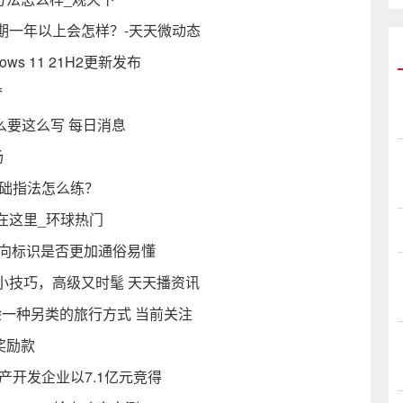
期一年以上会怎样？-天天微动态
s 11 21H2更新发布
梦
么要这么写 每日消息
场
基础指法怎么练？
在这里_环球热门
导向标识是否更加通俗易懂
小技巧，高级又时髦 天天播资讯
验一种另类的旅行方式 当前关注
奖励款
产开发企业以7.1亿元竞得