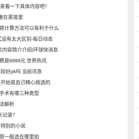
起来看一下具体内容吧！
像在蒸笼里
负荷计算方法可以有利于什么
模式没有太大区别-每日动态
关内容简介介绍|环球快消息
是6999元 世界热讯
较好pk吗 当前讯息
一开始是自己精心挑选的
角手术有哪三种类型
法解析
天记录？
很特别的小说
纱照一般选在哪里拍