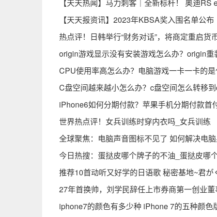
【天天热闻】马力刺客｜全新标杆！ 奥迪RS e-t
【天天报资讯】2023年KBSA奖入围名单公布
热点评！日韩举行“财务对话”，将商定重启货
origin游戏显示没有安装游戏怎么办？origi
CPU使用率高怎么办？电脑游戏一卡一卡的是
C盘空间越来越小怎么办？c盘空间怎么转移到
iPhone6如何分期付款？苹果手机分期付款首
世界热点评！女兵训练时穿内衣吗_女兵训练
全球聚焦：电脑声音图标不见了 如何解决电
今日热搜：蛋挞皮哪个牌子的不油_蛋挞皮哪
推荐10首动听又好学的日语歌 秘密基地~君が
27年首换帅，刘学民辞任上市券商第一创业董
iphone7的颜色有多少种 iPhone 7的五