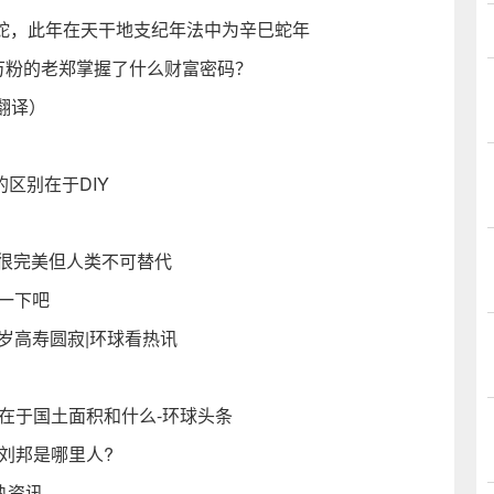
属蛇，此年在天干地支纪年法中为辛巳蛇年
万粉的老郑掌握了什么财富密码？
翻译）
的区别在于DIY
能很完美但人类不可替代
绍一下吧
6岁高寿圆寂|环球看热讯
在于国土面积和什么-环球头条
刘邦是哪里人?
热资讯