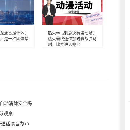
龙涎香是什么：
热火vs马刺总决赛第七场：
，是一种固体蜡
热火最终通过加时赛战胜马
刺，比赛进入抢七
码自动清除安全吗
球观察
通话读音为xū