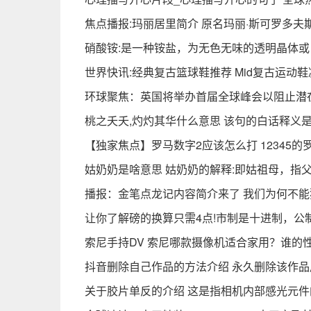
焦点播报:玛丽居里简介 原名玛丽·斯可罗多夫
硝酸铵:是一种铵盐，为无色无味的透明晶体或
世界快讯:经典复古篮球鞋推荐 Mid复古运动
环球聚焦：英国将举办首届全球峰会以阻止潜在
桃之夭夭,灼灼其华什么意思 该句的白话释义是
【独家焦点】罗马数字2应该怎么打 12345
姑奶奶是啥意思 姑奶奶的解释:即姑祖母，指
播报：金笔点龙记内容简介来了 我们为何不
让你了解磅的换算只需4点!市制是十进制，公
索尼手持DV 索尼哪款摄像机适合家用？谁的
抖音删除自己作品的方法介绍 永久删除该作品
关于胶片单反的介绍 这是指相机内部感光元件