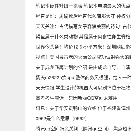
笔记本硬件升级一览表 笔记本电脑最大的优点
程普是谁：周瑜死后程普代领南郡太守 孙权
天天关注：古代描写女子容貌美丽的诗句_古
鳄鱼属于什么类动物 其是属于肉食性卵生脊
世界今头条！均价12.6万/平方米！深圳网红
视点！美国最古老的火箭公司成功试射强大的
关于成龙飞鹰计划的介绍 是由成龙自导、自
扬天m2622n换cpu:整体商务风很强，给人
天天快报!学生设计的机器人可以刷掉位于植
高考考生喊话，只因新版QQ空间太难用
讯息：关于华安贡鸭山的介绍 位于福建省漳
0962是什么意思（0962）
腾讯qq空间怎么关闭（腾讯qq空间）-焦点短