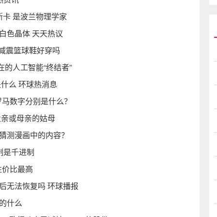
斯卡 是波兰物理学家
白色晶体 天天热议
鞋减震篮球鞋好穿吗
的人工智能“终结者”
什么 环球热消息
的罗马数字分别是什么？
父亲或母亲的姑母
能猜测漫画中的内容？
制是千进制
性价比最高
后无法恢复吗 环球播报
的什么