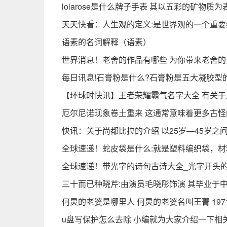
lolarose是什么牌子手表 其以五彩的矿物质
天天快看：人生观的定义:是世界观的一个重
语素的名词解释（语素）
世界消息！老舍的作品有哪些 为你带来老舍
每日讯息!石膏粉是什么?石膏粉是五大凝胶型
【环球时快讯】王者荣耀霸气名字大全 有关
厄尔尼诺现象卷土重来 这通常意味着更多古怪
快讯：关于尚都比拉的介绍 以25岁—45岁
全球速递！蛇皮袋是什么:就是塑料编织袋，材
全球速递！带光字的诗句古诗大全_光字开头的
三十而已种晓芹:由演员毛晓彤饰演 其毕业于
何炅的老婆是哪里人 何炅的老婆名叫王菁 197
u盘写保护怎么去除 小编就为大家介绍一下相