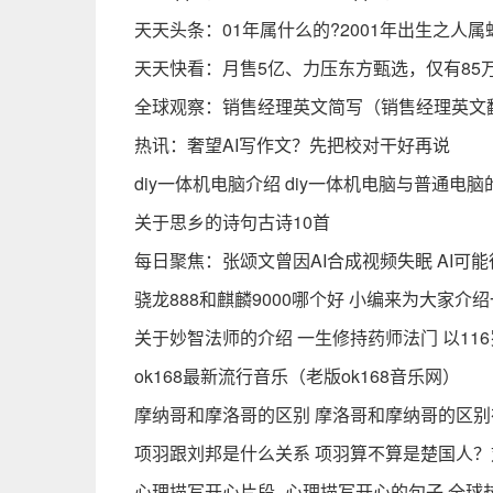
天天头条：01年属什么的?2001年出生之人
天天快看：月售5亿、力压东方甄选，仅有85
全球观察：销售经理英文简写（销售经理英文
热讯：奢望AI写作文？先把校对干好再说
diy一体机电脑介绍 diy一体机电脑与普通电脑
关于思乡的诗句古诗10首
每日聚焦：张颂文曾因AI合成视频失眠 AI可
骁龙888和麒麟9000哪个好 小编来为大家介
关于妙智法师的介绍 一生修持药师法门 以11
ok168最新流行音乐（老版ok168音乐网）
摩纳哥和摩洛哥的区别 摩洛哥和摩纳哥的区别
项羽跟刘邦是什么关系 项羽算不算是楚国人？
心理描写开心片段_心理描写开心的句子 全球