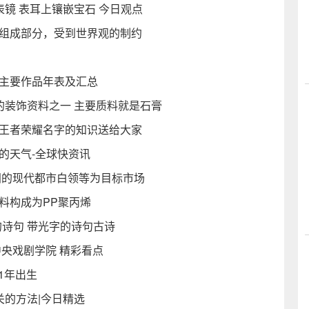
为表镜 表耳上镶嵌宝石 今日观点
要组成部分，受到世界观的制约
的主要作品年表及汇总
的装饰资料之一 主要质料就是石膏
于王者荣耀名字的知识送给大家
的天气-全球快资讯
之间的现代都市白领等为目标市场
料构成为PP聚丙烯
诗句 带光字的诗句古诗
中央戏剧学院 精彩看点
1年出生
关的方法|今日精选