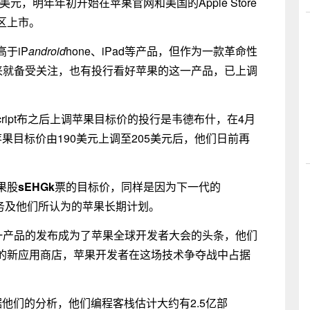
9美元，明年年初开始在苹果官网和美国的Apple Store
区上市。
于iP
android
hone、iPad等产品，但作为一款革命性
推出以来就备受关注，也有投行看好苹果的这一产品，已上调
vascript布之后上调苹果目标价的投行是韦德布什，在4月
将苹果目标价由190美元上调至205美元后，他们日前再
果股
sEHGk
票的目标价，同样是因为下一代的
服务业务及他们所认为的苹果长期计划。
中称这一产品的发布成为了苹果全球开发者大会的头条，他们
的新应用商店，苹果开发者在这场技术争夺战中占据
根据他们的分析，他们编程客栈估计大约有2.5亿部