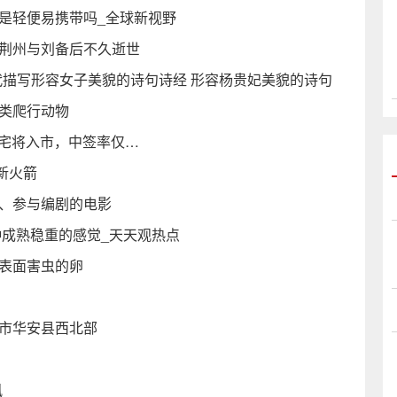
是轻便易携带吗_全球新视野
分荆州与刘备后不久逝世
代描写形容女子美貌的诗句诗经 形容杨贵妃美貌的诗句
椎类爬行动物
豪宅将入市，中签率仅…
新火箭
演、参与编剧的电影
一种成熟稳重的感觉_天天观热点
物表面害虫的卵
州市华安县西北部
讯