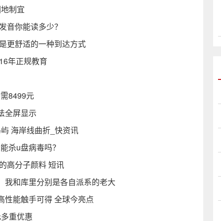
因地制宜
和发音你能读多少？
机是更舒适的一种到达方式
16年正规教育
需8499元
法全屏显示
屿 海岸线曲折_快资讯
D32能杀u盘病毒吗？
的高分子颜料 短讯
，我和库里分别是各自派系的老大
价，高性能触手可得 全球今亮点
0元多重优惠