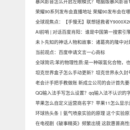
暴风影音怎么开启左眼模式？电脑版暴风影音1
荣耀90系列发布会直播地址 荣耀90发布会在
全球观焦点：【手慢无】联想拯救者Y9000X2
AI前哨 | 对话百度肖阳：谁是中国第一搜索引
未卜先知的神话人物和故事：诸葛亮的隆中对
当前观点：百度申请文言一心商标
全球简讯:苯的物理性质:是一种碳氢化合物，
坦克世界盒子怎么手动更新？坦克世界永久封
老会计手把手教做账 新成立公司的会计首先
QQ输入法手写怎么设置？qq输入法不认识的
苹果怎么自定义运营商名字？苹果11怎么显示
环球热头条丨氨气喷泉实验的原理 这个实验
在电视剧《破事精英》频繁出镜 这款惠普高性