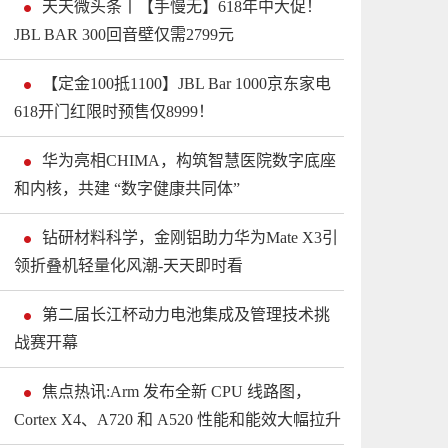
天天微头条丨【手慢无】618年中大促！
JBL BAR 300回音壁仅需2799元
【定金100抵1100】JBL Bar 1000京东家电
618开门红限时预售仅8999！
华为亮相CHIMA，构筑智慧医院数字底座
和内核，共建 “数字健康共同体”
钻研材料科学，金刚铝助力华为Mate X3引
领折叠机轻量化风潮-天天即时看
第二届长江杯动力电池集成及管理技术挑
战赛开幕
焦点热讯:Arm 发布全新 CPU 线路图，
Cortex X4、A720 和 A520 性能和能效大幅拉升