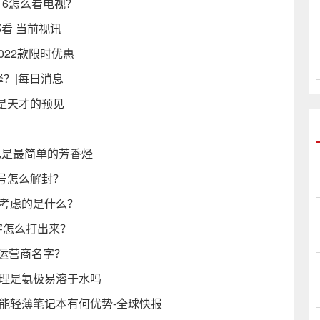
6怎么看电视？
哪看 当前视讯
022款限时优惠
擎？|每日消息
是天才的预见
也是最简单的芳香烃
号怎么解封？
要考虑的是什么？
字怎么打出来？
运营商名字？
原理是氨极易溶于水吗
能轻薄笔记本有何优势-全球快报