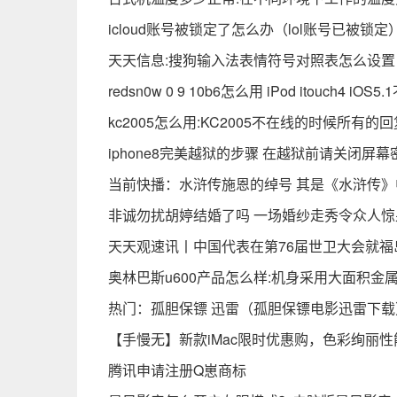
icloud账号被锁定了怎么办（lol账号已被锁定
天天信息:搜狗输入法表情符号对照表怎么设置
redsn0w 0 9 10b6怎么用 iPod itouch4
kc2005怎么用:KC2005不在线的时候所有
iphone8完美越狱的步骤 在越狱前请关闭屏幕
当前快播：水浒传施恩的绰号 其是《水浒传》中
非诚勿扰胡婷结婚了吗 一场婚纱走秀令众人惊
天天观速讯丨中国代表在第76届世卫大会就
奥林巴斯u600产品怎么样:机身采用大面积金
热门：孤胆保镖 迅雷（孤胆保镖电影迅雷下载
【手慢无】新款iMac限时优惠购，色彩绚丽性
腾讯申请注册Q崽商标