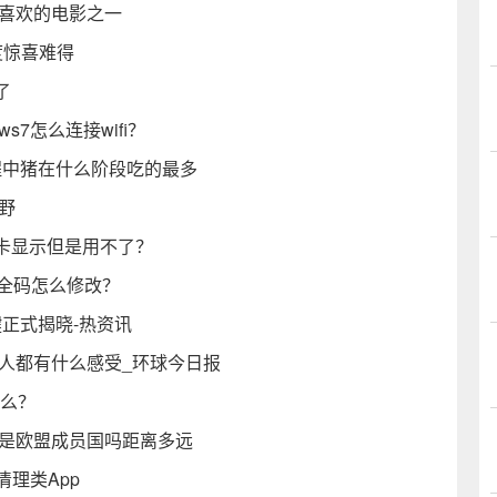
最喜欢的电影之一
度惊喜难得
了
ws7怎么连接wifi？
程中猪在什么阶段吃的最多
野
卡显示但是用不了？
全码怎么修改？
键正式揭晓-热资讯
人都有什么感受_环球今日报
什么？
麦是欧盟成员国吗距离多远
清理类App