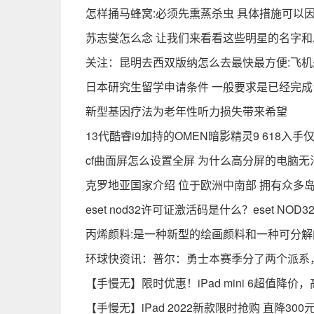
怎样捅马蜂窝:必须先熏蒸杀虫 具体措施可以
苏志燮怎么念 让我们来看看这些明星的名字
关注：昆明去西双版纳怎么去最快最方便:飞
日本研究生留学申请条件 一般要求是已经完成
新型基因疗法为老年性听力损失带来希望
13代酷睿i9加持的OMEN暗影精灵9 618入手仅
cf曲面屏怎么设置全屏 为什么高分屏的电脑无
克罗地亚国家介绍 位于欧洲中南部 拥有众多岛
eset nod32许可证激活码是什么？eset NO
丙烯颜料:是一种新型的绘画颜料和一种可分解
环球快资讯：普尔：勇士本赛季分了两个派系
【手慢无】限时优惠！iPad mini 6超值降
【手慢无】iPad 2022新款限时抢购 直降30