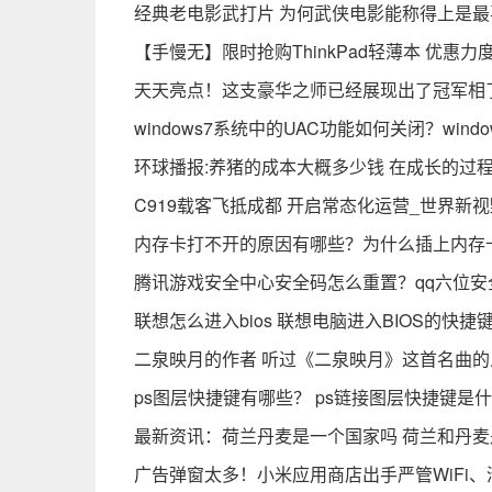
经典老电影武打片 为何武侠电影能称得上是
【手慢无】限时抢购ThinkPad轻薄本 优惠力
天天亮点！这支豪华之师已经展现出了冠军相
windows7系统中的UAC功能如何关闭？windo
环球播报:养猪的成本大概多少钱 在成长的过
C919载客飞抵成都 开启常态化运营_世界新视
内存卡打不开的原因有哪些？为什么插上内存
腾讯游戏安全中心安全码怎么重置？qq六位安
联想怎么进入bios 联想电脑进入BIOS的快捷
二泉映月的作者 听过《二泉映月》这首名曲的
ps图层快捷键有哪些？ ps链接图层快捷键是
最新资讯：荷兰丹麦是一个国家吗 荷兰和丹
广告弹窗太多！小米应用商店出手严管WiFi、