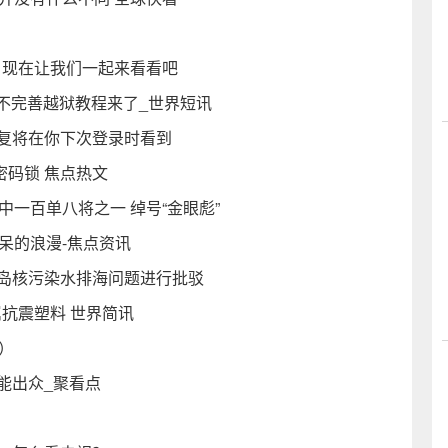
）
 现在让我们一起来看看吧
 iOS5.1不完善越狱教程来了_世界短讯
的回复将在你下次登录时看到
密码锁 焦点热文
一百单八将之一 绰号“金眼彪”
呆的浪漫-焦点资讯
福岛核污染水排海问题进行批驳
属抗震塑料 世界简讯
）
能出众_聚看点