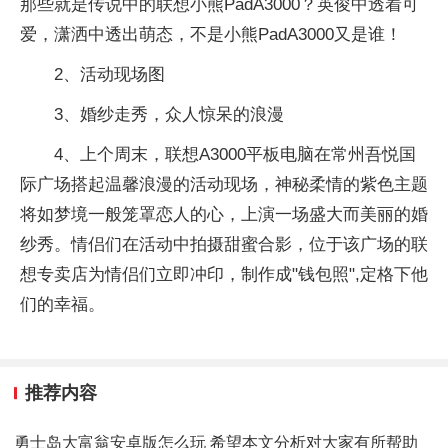
那些就是传说中的联想小熊PadA3000？英俊中透着可
爱，潇洒中透出萌态，不是小熊PadA3000又是谁！
2、活动现场图
3、婚纱走秀，众人惊呆的浪漫
4、上个周末，联想A3000平板电脑在常州吾悦国
际广场搭起温馨浪漫的活动现场，神秘柔情的紫色主题
将如梦境一般笼罩恋人的心，上演一场盛大而美丽的婚
纱秀。情侣们在活动中拍摄甜蜜合影，位于该广场的联
想专卖店为情侣们立即冲印，制作成"钱包照",定格下他
们的幸福。
推荐内容
勇士岛大富翁安卓版怎么玩 希望本文分析对大家有所帮助