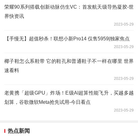
荣耀90系列搭载创新动脉仿生VC：首发航天级导热凝胶-世
界快资讯
2023-05-29
【手慢无】超值秒杀！联想小新Pro14 仅售5959|独家焦点
2023-05-29
椰子鞋怎么系鞋带 它的鞋孔和普通鞋子不一样在哪里 世界
速看料
2023-05-29
老黄携「超级GPU」炸场！E级AI超算性能飞升，买越多越
划算，谷歌微软Meta抢先试用-今日看点
2023-05-29
热点新闻