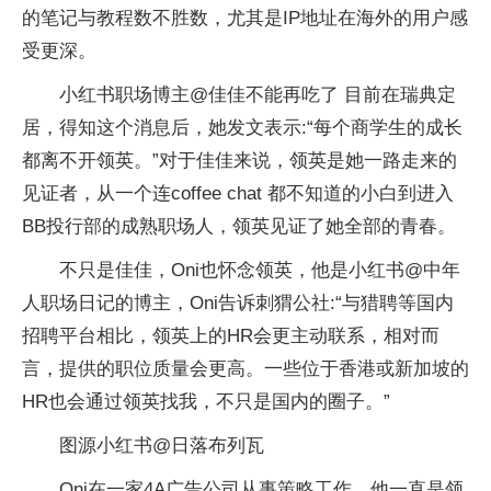
的笔记与教程数不胜数，尤其是IP地址在海外的用户感
受更深。
小红书职场博主@佳佳不能再吃了 目前在瑞典定
居，得知这个消息后，她发文表示:“每个商学生的成长
都离不开领英。”对于佳佳来说，领英是她一路走来的
见证者，从一个连coffee chat 都不知道的小白到进入
BB投行部的成熟职场人，领英见证了她全部的青春。
不只是佳佳，Oni也怀念领英，他是小红书@中年
人职场日记的博主，Oni告诉刺猬公社:“与猎聘等国内
招聘平台相比，领英上的HR会更主动联系，相对而
言，提供的职位质量会更高。一些位于香港或新加坡的
HR也会通过领英找我，不只是国内的圈子。”
图源小红书@日落布列瓦
Oni在一家4A广告公司从事策略工作，他一直是领