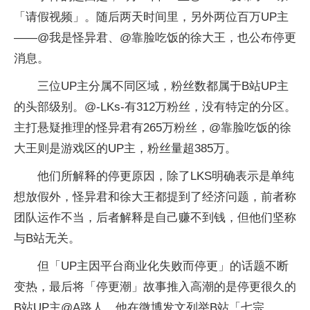
「请假视频」。随后两天时间里，另外两位百万UP主
——@我是怪异君、@靠脸吃饭的徐大王，也公布停更
消息。
三位UP主分属不同区域，粉丝数都属于B站UP主
的头部级别。@-LKs-有312万粉丝，没有特定的分区。
主打悬疑推理的怪异君有265万粉丝，@靠脸吃饭的徐
大王则是游戏区的UP主，粉丝量超385万。
他们所解释的停更原因，除了LKS明确表示是单纯
想放假外，怪异君和徐大王都提到了经济问题，前者称
团队运作不当，后者解释是自己赚不到钱，但他们坚称
与B站无关。
但「UP主因平台商业化失败而停更」的话题不断
变热，最后将「停更潮」故事推入高潮的是停更很久的
B站UP主@A路人，他在微博发文列举B站「七宗