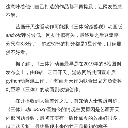
这意味着他们自己打造的作品都不再提及，让网友疑惑
不解。
艺画开天这番动作可能跟《三体
编程客栈
》动画版
android
评分过低、网友吐槽有关，最终集之后豆瓣评
分只有3.8分了，超过51%的打分都是1星评价，口碑显
然不好看。
据了解，《三体》动画最早是在2019年的B站国创
发布会上，由B站、艺画开天、游族网络共同宣布启
python
动擦混工作，而艺画开天作为联合出品方负责科
幻巨著《三体》的动画剧改编创作。
在开播收到大量差评之后，有知情人士曾爆料称，
《三体》动
LoKnXp
画如今的情况主要原因是艺画开天
内部问题导致，最初其实有一版比如今的效果好很多，
但半路夭折，最终呈现出来的并不是最初的样子。