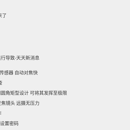
来了
运行导致-天天新消息
D传感器 自动对焦快
查
用圆角矩型设计 可将其发挥至极限
变焦镜头 远摄无压力
作
新设置密码