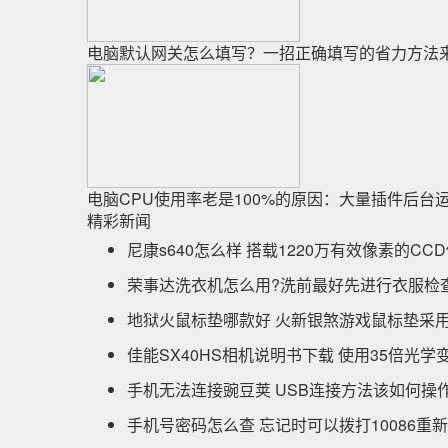
电脑默认网关怎么填写？一招正确填写的省力方法
电脑CPU使用率老是100%的原因：大量插件后台
精彩新闻
尼康s640怎么样 搭载1220万有效像素的CC
荣事达洗衣机怎么用?洗前最好先进行衣服检
地狱火鼠标垫哪款好 火新银煞游戏鼠标垫采
佳能SX40HS相机说明书下载 使用35倍光学
手机无法连接豌豆荚 USB连接方法该如何操
手机号密码怎么查 忘记时可以拨打10086重