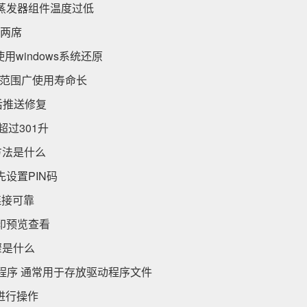
示蒸发器组件温度过低
占两席
windows系统还原
范围广使用寿命长
后推送修复
过301升
方法是什么
要先设置PIN码
连接可靠
打印预览查看
骤是什么
驱动程序 通常用于存放驱动程序文件
进行操作