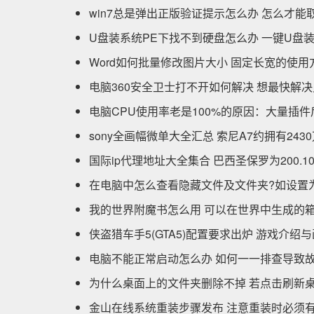
win7总是弹出正版验证提示怎么办 怎么才能
U盘装系统PE下找不到硬盘怎么办 一键U盘
Word如何批量修改图片大小 固定长宽的使
电脑360安全卫士打不开如何解决 想最快解
电脑CPU使用率老是100%的原因：大量插
sony全画幅微单大全汇总 索尼A7约拥有243
国际ip代理地址大全集合 巴西圣保罗为200.107.
在电脑中怎么查看隐藏文件及文件夹?如设置
我的世界附魔书怎么用 可以在世界中生成的
侠盗猎车手5(GTA5)配置要求出炉 游戏介绍
电脑不能正常启动怎么办 如何一一排查导致
为什么桌面上的文件夹删除不掉 若点击刷新
金山在线系统重装步骤发布 注意重装时必须