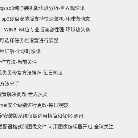
 xp sp3纯净装机版优点分析-世界观速讯
st xp sp3硬盘安装版支持快速装机-环球微动态
T_WIN8_64位专业版兼容性强-环球热头条
题 可选择任务栏设置进行调整
全流程详解-全球时快讯
作方法-当前关注
滚轮失灵修复方法推荐-每日热议
方法来了
S设置解决问题-世界热文
rnet安全级别进行更改-每日观察
p3稳定安装版系统仅做适当精简和优化-通讯
on图形适配器格式的图像文件 可用图像编辑器开启-全球关注