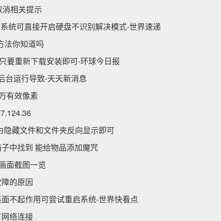
取消相关提示
装系统可直接开启硬盘不识别解决模式-世界速递
用方法你知道吗
决只要重新下载安装即可-环球今日报
件后台运行导致-天天新消息
0万有效像素
124.36
为隐藏文件和文件夹反向显示即可
箱子中找到 能给物品添加魔咒
与画面截图一览
故障的原因
桌面不起作用可尝试重启系统-世界快看点
有网络连接