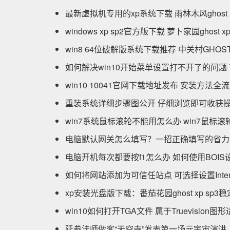
最新虚拟机专用的xp系统下载 雨林木风ghost
windows xp sp2官方版下载 萝卜家园gho
win8 64位破解版系统下载推荐 中关村GHOS
如何解决win10开始菜单设置打不开了的问
win10 10041官网下载地址发布 安装方法
重装系统详细步骤图公开 仔细浏览即可收获操
win7系统鼠标滚轮不能用怎么办 win7鼠标
电脑默认网关怎么填写？一招正确填写的省力
电脑开机每次都要按f1怎么办 如何使用BOI
如何将网站添加为可信任站点 可选择设置Inte
xp安装光盘版下载：番茄花园ghost xp s
win10如何打开TGA文件 属于Truevisi
延参法师做客“天空寺”发表第一场元宇宙演讲