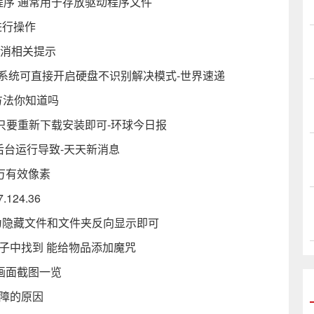
驱动程序 通常用于存放驱动程序文件
进行操作
取消相关提示
装系统可直接开启硬盘不识别解决模式-世界速递
方法你知道吗
决只要重新下载安装即可-环球今日报
后台运行导致-天天新消息
0万有效像素
24.36
为隐藏文件和文件夹反向显示即可
子中找到 能给物品添加魔咒
与画面截图一览
障的原因