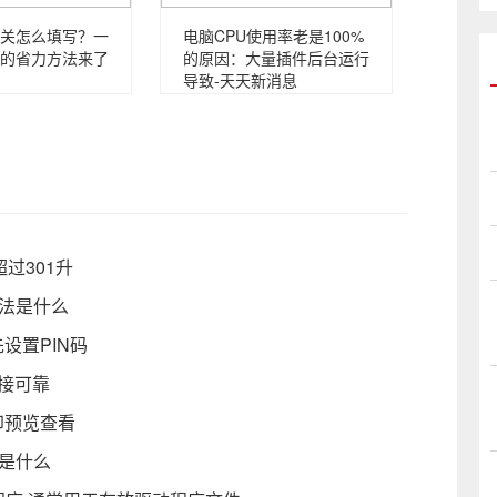
关怎么填写？一
电脑CPU使用率老是100%
的省力方法来了
的原因：大量插件后台运行
导致-天天新消息
过301升
法是什么
先设置PIN码
连接可靠
印预览查看
是什么