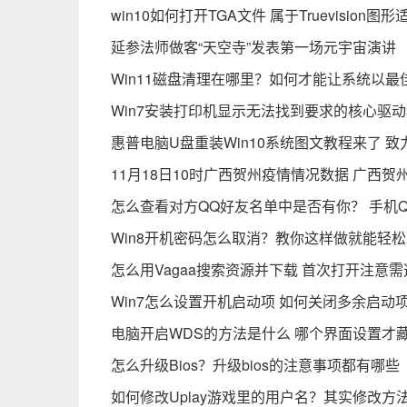
win10如何打开TGA文件 属于Truevisi
延参法师做客“天空寺”发表第一场元宇宙演讲
Win11磁盘清理在哪里？如何才能让系统以最
Win7安装打印机显示无法找到要求的核心驱动
惠普电脑U盘重装Win10系统图文教程来了 
11月18日10时广西贺州疫情情况数据 广西
怎么查看对方QQ好友名单中是否有你？ 手机
Win8开机密码怎么取消？教你这样做就能轻
怎么用Vagaa搜索资源并下载 首次打开注意
Win7怎么设置开机启动项 如何关闭多余启动
电脑开启WDS的方法是什么 哪个界面设置才
怎么升级Bios？升级bios的注意事项都有哪些
如何修改Uplay游戏里的用户名？其实修改方