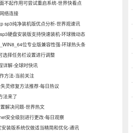
面不起作用可尝试重启系统-世界快看点
网络连接
xp sp3纯净装机版优点分析-世界观速讯
t xp sp3硬盘安装版支持快速装机-环球微动态
T_WIN8_64位专业版兼容性强-环球热头条
 可选择任务栏设置进行调整
流程详解-全球时快讯
作方法-当前关注
滚轮失灵修复方法推荐-每日热议
方法来了
设置解决问题-世界热文
net安全级别进行更改-每日观察
p3稳定安装版系统仅做适当精简和优化-通讯