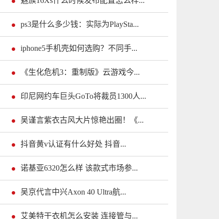
魅族16Xs什么时候发布配置怎么样...
ps3是什么多少钱：实际为PlaySta...
iphone5手机壳如何选购？不同手...
《生化危机3：重制版》云游戏今...
印尼网约车巨头GoTo将裁员1300人...
吴谨言紫衣古风大片惊艳出圈！《...
抖音黄v认证有什么好处 抖音...
诺基亚6320怎么样 该款式市场参...
吴京代言中兴Axon 40 Ultra航...
艾美特干衣机怎么安装 连接管与...