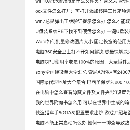
win10系统drivers是什么文件夹？含义为
ocx文件怎么打开：可打开添加移除工具箱项
win7总是弹出正版验证提示怎么办 怎么才能
U盘装系统PE下找不到硬盘怎么办 一键U盘
Word如何批量修改图片大小 固定长宽的使用
电脑360安全卫士打不开如何解决 想最快解
电脑CPU使用率老是100%的原因：大量插件
sony全画幅微单大全汇总 索尼A7约拥有243
国际ip代理地址大全集合 巴西圣保罗为200.107.1
在电脑中怎么查看隐藏文件及文件夹?如设置
我的世界附魔书怎么用 可以在世界中生成的箱
侠盗猎车手5(GTA5)配置要求出炉 游戏介绍
电脑不能正常启动怎么办 如何一一排查导致故