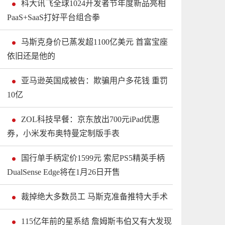
科大讯飞全球1024开发者节年度新品亮相
PaaS+SaaS打好平台组合拳
马斯克身价已蒸发超1100亿美元 首富宝座
依旧还是他的
亚马逊英国成被告：欺骗用户多花钱 重罚
10亿
ZOL科技早餐：京东放出700元iPad优惠
券，小米发布奥特曼定制版手表
国行单手柄定价1599元 索尼PS5精英手柄
DualSense Edge将在1月26日开售
裁掉绝大多数员工 马斯克准备推特大手术
115亿年前的星系结 詹姆斯韦伯又有大发现