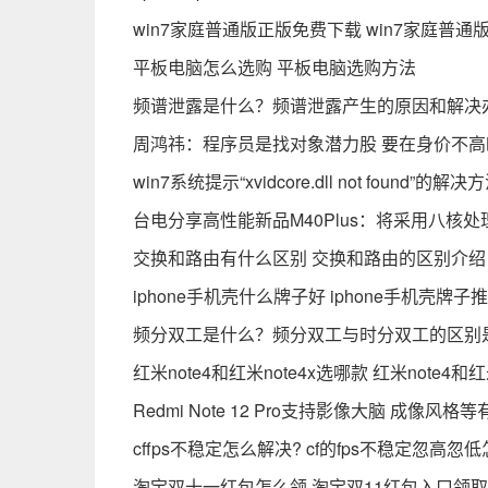
win7家庭普通版正版免费下载 win7家庭普
平板电脑怎么选购 平板电脑选购方法
频谱泄露是什么？频谱泄露产生的原因和解决
周鸿祎：程序员是找对象潜力股 要在身价不
win7系统提示“xvidcore.dll not found”的解决
台电分享高性能新品M40Plus：将采用八核
交换和路由有什么区别 交换和路由的区别介绍
iphone手机壳什么牌子好 iphone手机壳牌子
频分双工是什么？频分双工与时分双工的区别
红米note4和红米note4x选哪款 红米note4和红
Redmi Note 12 Pro支持影像大脑 成像风
cffps不稳定怎么解决? cf的fps不稳定忽高
淘宝双十一红包怎么领 淘宝双11红包入口领