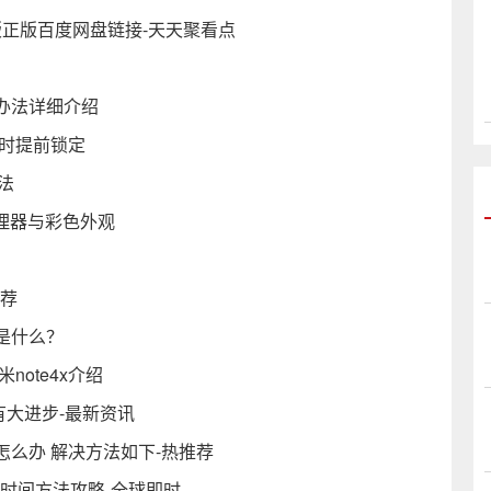
通版正版百度网盘链接-天天聚看点
办法详细介绍
高时提前锁定
方法
处理器与彩色外观
推荐
是什么？
米note4x介绍
格等有大进步-最新资讯
忽低怎么办 解决方法如下-热推荐
取时间方法攻略-全球即时