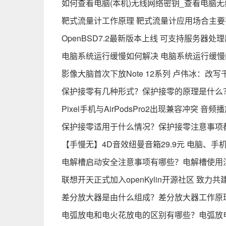
如何查看电脑(本机)无线网络密钥_查看电脑
靶式流量计工作原理 靶式流量计应用场合主要
OpenBSD7.2最新版本上线 可支持服务器
电脑系统运行缓慢如何解决 电脑系统运行缓慢
影像大脑首次下放Note 12系列 卢伟冰：改
保护接零有几种形式？保护接零的原理是什么
Pixel手机与AirPodsPro2出现兼容冲突 音
保护接零适用于什么情况？保护接零注意事项
【手慢无】4D音效纽曼音箱29.9元 电脑、手
电解槽启动安全注意事项有哪些？电解槽使用
联想开天正式加入openKylin开源社区 致力
差分放大器是由什么组成？差分放大器工作原
电弧放电和电火花放电的区别有哪些？电弧放