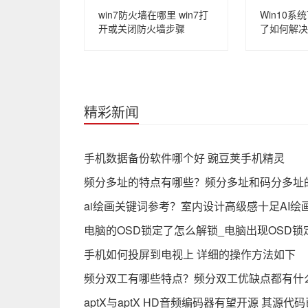
win7防火墙在哪里 win7打
Win10
开或关闭防火墙步骤
了如何解决
精彩新闻
手机数据备份软件哪个好 豌豆荚手机精灵
频分多址的特点有哪些？频分多址和码分多址
ai绘画关键词参考？室内设计高级感十足AI绘
电脑的OSD锁定了怎么解锁_电脑出现OSD锁
手机如何投屏到电视上 详细的操作方法如下
频分双工有哪些特点？频分双工优缺点都有什
aptX与aptX HD音频编码器有望开源 其源代