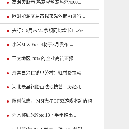
高温天断电 鸡笼成蒸笼热死4000...
欧洲能源交易商越来越依赖AI进行...
央行：6月末M2余额同比增长11.3%...
小米MIX Fold 3将于8月发布 ...
亚太地区 70% 的企业高管正探...
丹寨县兴仁镇甲劳村：驻村帮扶献...
河北景县铜胎画珐琅技艺：历经几...
限时优惠， MSI微星GF63游戏本超值购
消息称红米Note 13下半年推出 ...