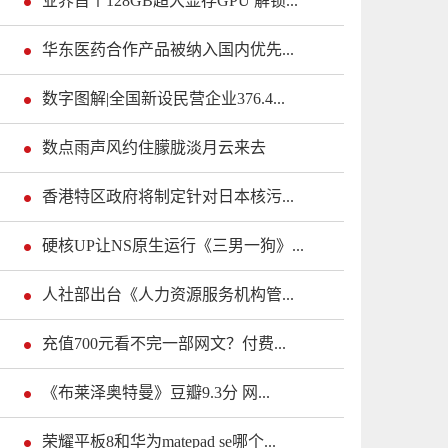
业界首个128GB超大显存GPU 解锁...
华东医药合作产品被纳入国内优先...
数字图解|全国新设民营企业376.4...
数点雨声风约住朦胧淡月云来去
香港特区政府将制定针对日本核污...
硬核UP让NS原生运行《三男一狗》...
人社部出台《人力资源服务机构管...
充值700元看不完一部网文？付费...
《布莱泽奥特曼》豆瓣9.3分 网...
荣耀平板8和华为matepad se哪个...