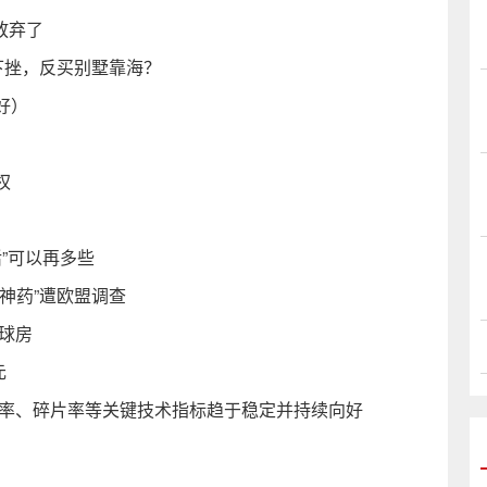
终放弃了
下挫，反买别墅靠海？
好）
权
活”可以再多些
神药”遭欧盟调查
台球房
元
良率、碎片率等关键技术指标趋于稳定并持续向好