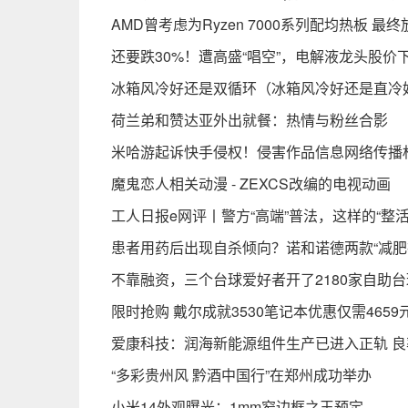
AMD曾考虑为Ryzen 7000系列配均热板 最
还要跌30%！遭高盛“唱空”，电解液龙头股价
冰箱风冷好还是双循环（冰箱风冷好还是直冷
荷兰弟和赞达亚外出就餐：热情与粉丝合影
米哈游起诉快手侵权！侵害作品信息网络传播
魔鬼恋人相关动漫 - ZEXCS改编的电视动画
工人日报e网评丨警方“高端”普法，这样的“整
患者用药后出现自杀倾向？诺和诺德两款“减肥
不靠融资，三个台球爱好者开了2180家自助
限时抢购 戴尔成就3530笔记本优惠仅需4659
爱康科技：润海新能源组件生产已进入正轨 
“多彩贵州风 黔酒中国行”在郑州成功举办
小米14外观曝光：1mm窄边框之王预定