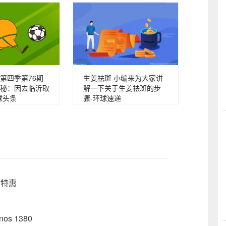
第四季第76期
生姜祛斑 小编来为大家讲
秘：因去临沂取
解一下关于生姜祛斑的步
球头条
骤-环球速递
时特惠
os 1380