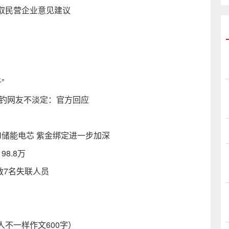
取民营企业意见建议
”
垂钓网友不淡定：官方回应
H储能电芯 紫金绑定进一步加深
8.8万
救7名失联人员
人不一样作文600字）