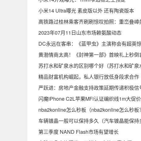
小米14 Ultra曝光 素皮版以外 还有陶瓷版本
高铁路过桂林乘客齐刷刷惊叹拍照：重峦叠嶂
2023年07月11日山东市场赖氨酸动态
DC永远在客串：《蓝甲虫》主演称会有超英
黄渤情商太高！《封神第一部》首映礼上秒倒
苏打水和矿泉水的区别哪个好（苏打水和矿泉
精品财富机构崛起，私人银行放低身段求合作
严跃进：房地产金融支持政策延期传递积极信
闪魔iPhone C2L苹果MFi认证编织线1m大促价
nba2konline怎么秒板（nba2konline怎么秒
车辆镀晶一般可以保持多久（汽车镀晶能保持
第三季度 NAND Flash市场有望增长