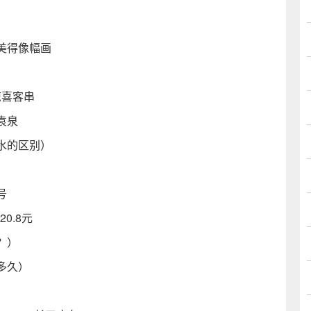
美得像幅画
惊喜客串
袁泉
水的区别）
号
20.8元
板？）
多久）