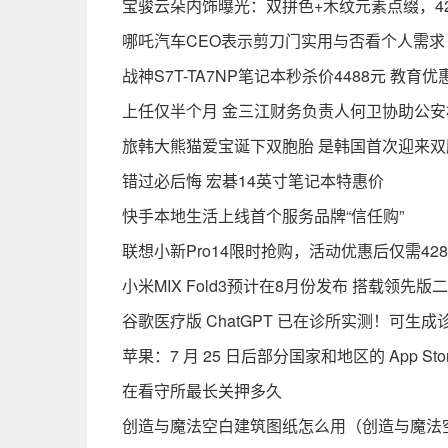
宝骏云朵内饰曝光：双拼色+木纹元素点缀，42
哪吒汽车CEO表示剪刀门实用与否看个人需求
战神S7T-TA7NP笔记本秒杀价4488元 教育优
上任仅半个月 金三江财务负责人何卫协助公安
旅韩大熊猫爱宝诞下双胞胎 是韩国首次迎来双
错过必后悔 宏碁14英寸笔记本特惠价
快手本地生活上线首个服务品牌“信任购”
联想小新Pro14限时抢购，活动优惠后仅需42
小米MIX Fold3预计在8月份发布 搭载领先版
谷歌医疗版 ChatGPT 已在诊所实测！可
苹果：7 月 25 日后部分国家和地区的 App St
在看守所最长关押多久
创造与魔法空白建筑图纸怎么用（创造与魔法