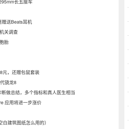
95mm长五座车
惠赠送Beats耳机
机关调查
胞胎
88元，还赠包鼠套装
二代骁龙8
生成诊断做总结，多个指标和真人医生相当
ore 应用将进一步涨价
空白建筑图纸怎么用的）