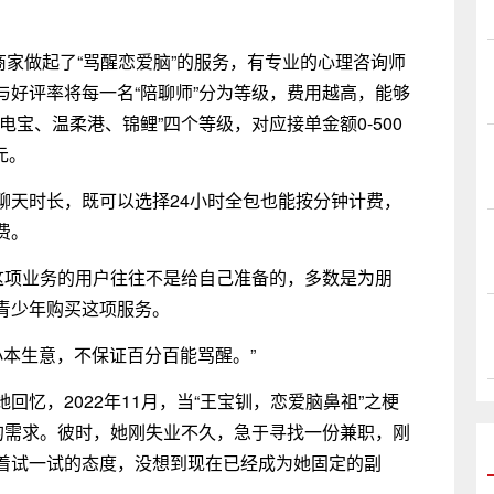
商家做起了“骂醒恋爱脑”的服务，有专业的心理咨询师
好评率将每一名“陪聊师”分为等级，费用越高，能够
宝、温柔港、锦鲤”四个等级，对应接单金额0-500
0元。
聊天时长，既可以选择24小时全包也能按分钟计费，
费。
单这项业务的用户往往不是给自己准备的，多数是为朋
青少年购买这项服务。
小本生意，不保证百分百能骂醒。”
忆，2022年11月，当“王宝钏，恋爱脑鼻祖”之梗
的需求。彼时，她刚失业不久，急于寻找一份兼职，刚
着试一试的态度，没想到现在已经成为她固定的副