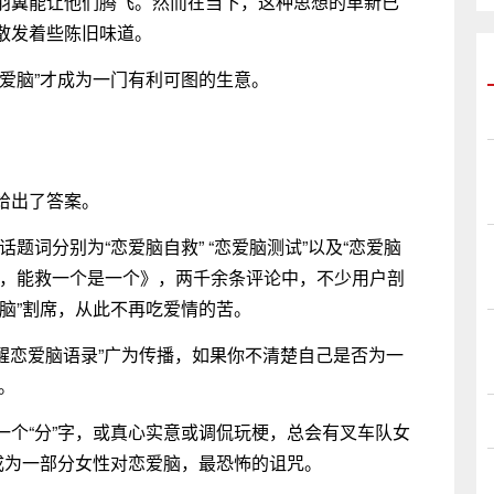
羽翼能让他们腾飞。然而在当下，这种思想的革新已
散发着些陈旧味道。
爱脑”才成为一门有利可图的生意。
给出了答案。
题词分别为“恋爱脑自救” “恋爱脑测试”以及“恋爱脑
脑，能救一个是一个》，两千余条评论中，不少用户剖
脑”割席，从此不再吃爱情的苦。
骂醒恋爱脑语录”广为传播，如果你不清楚自己是否为一
。
一个“分”字，或真心实意或调侃玩梗，总会有叉车队女
成为一部分女性对恋爱脑，最恐怖的诅咒。