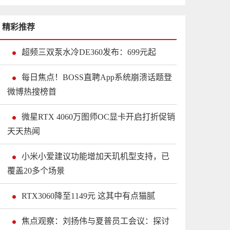
精彩推荐
超频三双泵水冷DE360发布：699元起
每日焦点！BOSS直聘App系统崩溃话题登
微博热搜榜首
微星RTX 4060万图师OC显卡开启打折促销
天天热闻
小米小爱建议功能增加天玑机型支持，已
覆盖20多个场景
RTX3060降至1149元 这其中有点猫腻
焦点观察：刘扬伟与夏普员工会议：探讨