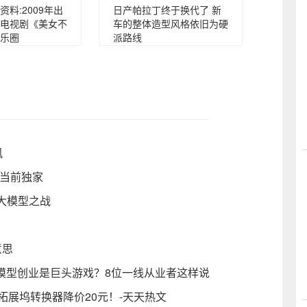
料:2009年出
日产帕拉丁终于换代了 新
电视剧《美女不
车的整体造型风格依旧为硬
乐圈
派路线
讯
-当前独家
大模型之战
意思
大模型创业是巨头游戏？8位一线从业者这样说
4拓展坞转换器降价20元！-天天热文