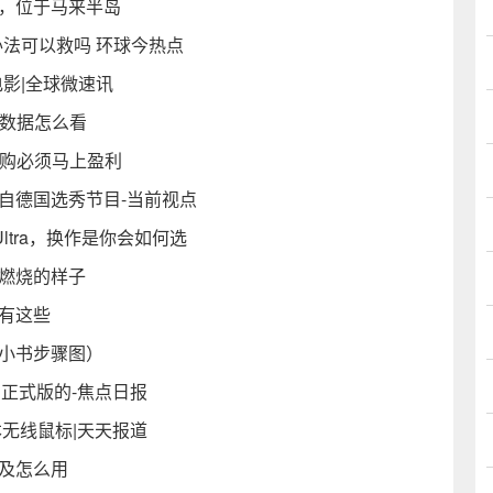
亚，位于马来半岛
法可以救吗 环球今热点
影|全球微速讯
批数据怎么看
收购必须马上盈利
自德国选秀节目-当前视点
 Ultra，换作是你会如何选
的燃烧的样子
有这些
制小书步骤图）
6.1正式版的-焦点日报
本无线鼠标|天天报道
及怎么用