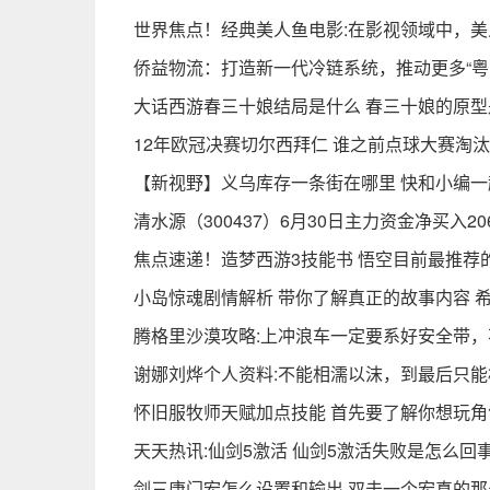
世界焦点！经典美人鱼电影:在影视领域中，
侨益物流：打造新一代冷链系统，推动更多“粤
大话西游春三十娘结局是什么 春三十娘的原
12年欧冠决赛切尔西拜仁 谁之前点球大赛淘汰
【新视野】义乌库存一条街在哪里 快和小编
清水源（300437）6月30日主力资金净买入206
焦点速递！造梦西游3技能书 悟空目前最推荐
小岛惊魂剧情解析 带你了解真正的故事内容 
腾格里沙漠攻略:上冲浪车一定要系好安全带，
谢娜刘烨个人资料:不能相濡以沫，到最后只能
怀旧服牧师天赋加点技能 首先要了解你想玩角
天天热讯:仙剑5激活 仙剑5激活失败是怎么回
剑三唐门宏怎么设置和输出 双击一个宏真的那