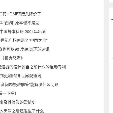
-C转HDMI转接头降价了！
“西湖” 原本也不是湖
国舞本科班 2004年出道
世纪广场创两个“中国之最”
身也可以90 度转动|环球速讯
为《投奔怒海》
这款变速器的设计源自之前什么的混动专利
到更加精细 世界观速讯
声音问题疑难解答”能解决什么问题
看一下吧！
轶事及其浪漫的爱情史
吸入黑洞之后还发生了什么