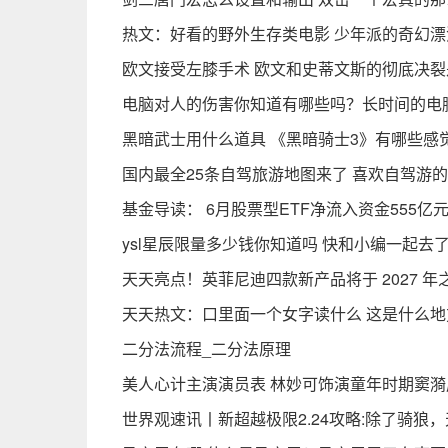
热文：好看的野外生存类电影 少年派的奇幻
欧文接受左膝手术 欧文和史蒂文斯的彻底决裂
电脑对人的伤害你知道有哪些吗？长时间的电
黑暗武士用什么道具 《黑暗骑士3》有哪些感
国内最全25条自驾旅游地图来了 喜欢自驾游
基金导读： 6月股票型ETF净流入资金555亿元
ysl星辰限量多少钱你知道吗 快和小编一起去
天天亮点！英菲尼迪四款新产品将于 2027 年
天天热文：口里面一个女字读什么 这是什么地
二分法流程_二分法原理
美人心计主演演员表 林妙可饰演童年时期窦漪
世界观速讯丨新超越极限2.24攻略:除了骑狼