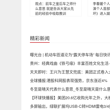
观点：前车之鉴后车之师什
李春媛个人资
么意思 就是告诉大家从先
演个人首部
前的经验中吸取教训
坏》进入娱
精彩新闻
曝光台 | 机动车匝道沦为“露天停车场” 每日快
贵州：经典戏曲《铁弓缘》丰富百姓文化生活
天天即时：王兴为王慧文兜底：美团正式卷入
全球播报:港股科网股表现强势，京东涨近4%
冬至是晴天代表什么意思_冬至是晴天是什么
【环球快播报】美团20.6亿收购光年之外，
多屏输出，绿联扩展坞USB-C转HDMI雷电3/