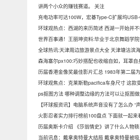
讲两个小众的赚钱赛道。 关注
充电功率可达100W，宏碁Type-C扩展坞USB
环球观热点：西湖的来历简述 西湖一开始并不叫
世界百事通！王丽坤资料:毕业于北京舞蹈学院中
全球热讯:天津周边旅游景点大全 天津塘沽滨海
森海塞尔px100:巧妙搭配也收缩自如，耳罩自
历届香港金像奖最佳影片汇总 1983年第二届
环球观焦点：克莱斯勒pacifica车身尺寸 
ps抠图方法 哪种调整边缘的方法可以让抠图做
【环球报资讯】电脑系统声音没有了怎么办 “
火影忍者实力排行榜前100盘点 下面就一起来
历届奥斯卡介绍 《莎翁情史》讲了什么人物
当前讯息：戴拿奥特曼大结局 戴拿奥特曼被