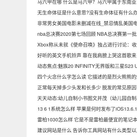
马六甲在哪 什么是马六甲？马六甲属于东南
无生命体征是什么意思?没有生命体征有什么办
非常男女美国电影未删减在线_禁忌情乱美国电
nba总决赛2020第七场回顾 NBA总决赛第一
Xbox称从未就《使命召唤》独占进行讨论：
好听的英文手机铃声 靠在我肩膀上哭这首歌来
动态焦点:魅族20 INFINITY无界版和三星S23
四个火念什么字怎么读 它描述的是烈火熊熊
正常每天掉多少头发和长多少 脱发的常见原因
天天动态:幼儿自制小书图文并茂（幼儿园自
13 6 1系统怎么样 苹果是何时发布了iOS13.
雷柏1030怎么样 它是不是雷柏最便宜的笔记
建议网站是什么 告诉你工具网站有什么类型以