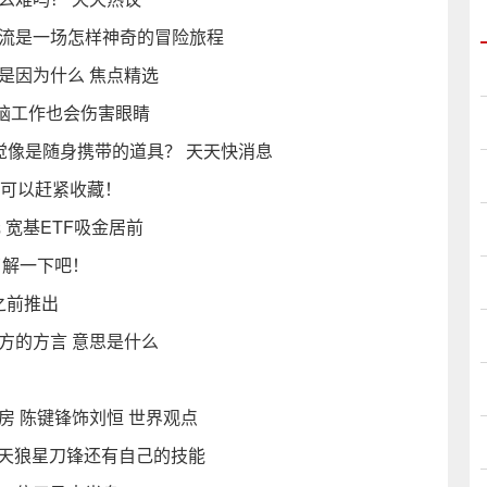
漂流是一场怎样神奇的冒险旅程
是因为什么 焦点精选
脑工作也会伤害眼睛
觉像是随身携带的道具？ 天天快消息
的可以赶紧收藏！
 宽基ETF吸金居前
了解一下吧！
之前推出
方的方言 意思是什么
房 陈键锋饰刘恒 世界观点
，天狼星刀锋还有自己的技能