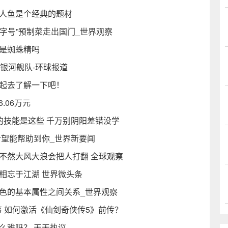
美人鱼是个经典的题材
字号”预制菜走出国门_世界观察
型是蜘蛛精吗
银河舰队-环球报道
一起去了解一下吧！
.06万元
的技能是这些 千万别阴阳差错没学
希望能帮助到你_世界新要闻
不然大风大浪会把人打翻 全球观察
相忘于江湖 世界微头条
色的基本属性之间关系_世界观察
事 如何激活《仙剑奇侠传5》前传？
么难吗？ 天天热议