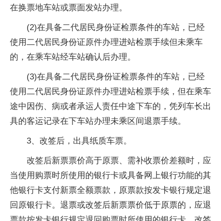
在换票地车站或票面发站办理。
(2)在具备二代居民身份证检票条件的车站，已经
使用二代居民身份证原件办理进站检票手续但未乘车
的，在乘车站经车站确认后办理。
(3)在具备二代居民身份证检票条件的车站，已经
使用二代居民身份证原件办理进站检票手续，但在乘车
途中因伤、病或者承运人责任中途下车的，凭列车长出
具的客运记录在下车站办理未乘区间退票手续。
3、改签后，出具纸质车票。
改签后新票票价高于原票、需补收票价差额时，应
当使用购票时所使用的银行卡或具备网上银行功能的其
他银行卡支付新票全额票款，原票款按发卡银行规定退
回原银行卡。退票或改签后新票票价低于原票的，应退
票款按发卡银行规定退回购票时所使用的银行卡。改签