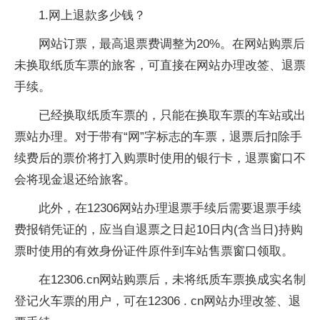
1.网上退款多少钱？
网站订票，最高退票费调整为20%。在网站购票后
未换取纸质车票的旅客，可直接在网站办理改签、退票
手续。
已经换取纸质车票的，只能在换取车票的车站或出
票站办理。对于带有“网”字标志的车票，退票后扣除手
续费后的票价将打入购票时使用的银行卡，退票窗口不
会将现金退还给旅客。
此外，在12306网站办理退票手续后需要退票手续
费报销凭证的，应当自退票之日起10日内(含当日)持购
票时使用的有效身份证件原件到车站售票窗口领取。
在12306.cn网站购票后，未将纸质车票换成实名制
登记火车票的用户，可在12306 . cn网站办理改签、退