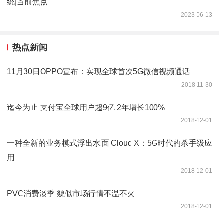
统|当前焦点
2023-06-13
热点新闻
11月30日OPPO宣布：实现全球首次5G微信视频通话
2018-11-30
迄今为止 支付宝全球用户超9亿 2年增长100%
2018-12-01
一种全新的业务模式浮出水面 Cloud X：5G时代的杀手级应
用
2018-12-01
PVC消费淡季 貌似市场行情不温不火
2018-12-01