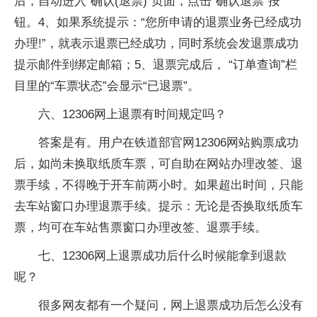
后，自动进入“确认(退票)”页面，点击“确认退票”按
钮。4、如果系统提示：“您所申请的退票业务已经成功
办理!”，就表示退票已经成功，同时系统会发退票成功
提示邮件到绑定邮箱；5、退票完成后， “订单查询”栏
目里的“车票状态”会显示“已退票”。
六、12306网上退票有时间规定吗？
答案是有。用户在铁道部官网12306网站购票成功
后，如尚未换取纸质车票，可自助在网站办理改签、退
票手续，不得晚于开车前两小时。如果超出时间，只能
去车站窗口办理退票手续。提示：无论是否换取纸质车
票，均可在车站售票窗口办理改签、退票手续。
七、12306网上退票成功后什么时候能拿到退款
呢？
很多网友都有一个疑问，网上退票成功后怎么没有