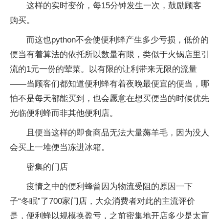
这样的实时变价，每15分钟发生一次，鼓励顾客
购买。
而这也python不会使便利蜂产生多少亏损，低价的
便当有着算法的依托所以数量有限，类似于火锅店里引
流的1元一份的荤菜。以有限的让利带来无限的流量
——当顾客们都知道便利蜂有着夜晚最便宜的便当，哪
怕不是每天都能买到，也会愿意在想买便当的时候优先
光临便利蜂而非其他便利店。
且便当这样的即食商品无法大量薅羊毛，因为没人
会买上一堆便当冻进冰箱。
密集的门店
疫情之中的便利蜂曾因为物流受阻的原因一下
子“冬眠”了700家门店，大众消费者对此的主流评价
是，便利蜂以规模换盈亏，之前密集地开店多少是太盲