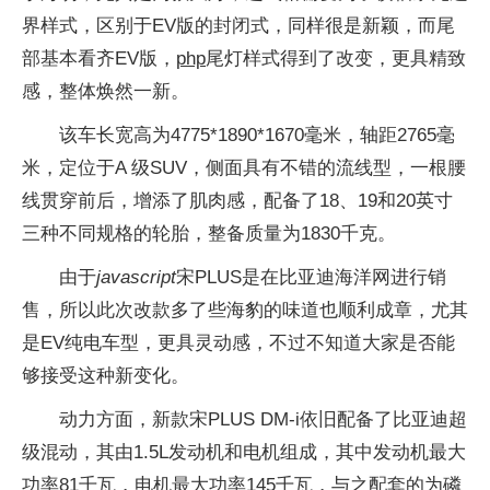
界样式，区别于EV版的封闭式，同样很是新颖，而尾
部基本看齐EV版，
php
尾灯样式得到了改变，更具精致
感，整体焕然一新。
该车长宽高为4775*1890*1670毫米，轴距2765毫
米，定位于A 级SUV，侧面具有不错的流线型，一根腰
线贯穿前后，增添了肌肉感，配备了18、19和20英寸
三种不同规格的轮胎，整备质量为1830千克。
由于
javascript
宋PLUS是在比亚迪海洋网进行销
售，所以此次改款多了些海豹的味道也顺利成章，尤其
是EV纯电车型，更具灵动感，不过不知道大家是否能
够接受这种新变化。
动力方面，新款宋PLUS DM-i依旧配备了比亚迪超
级混动，其由1.5L发动机和电机组成，其中发动机最大
功率81千瓦，电机最大功率145千瓦，与之配套的为磷