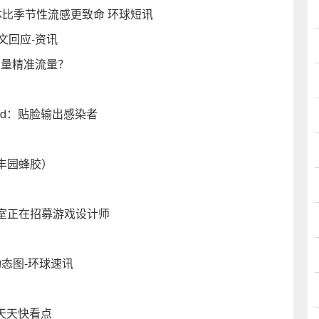
n变体比季节性流感更致命 环球短讯
发文回应-资讯
大量精准流量？
d：贴脸输出感染者
丰园蜂胶）
室正在招募游戏设计师
动态图-环球速讯
天天快看点