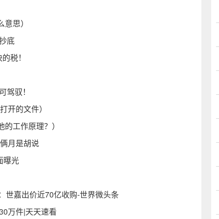
么意思）
元抄底
块的税！
即可驾驭！
近打开的文件）
池的工作原理？）
差俩月是胡说
面曝光
：世嘉出价近70亿收购-世界微头条
0万件|天天速看