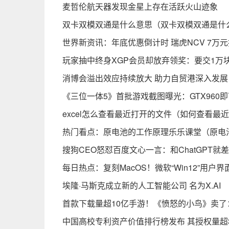
麦哲伦航天器发现金星上存在活跃火山迹象
双卡双模双通是什么意思（双卡双模双通是什
世界新资讯：年底优惠倒计时 瑞虎NCV 7万
玩家抽中终身XGP会员却放弃领奖：要交1万
消博会溢出效应持续放大 助力自贸港深入发展
《三位一体5》首批游戏截图曝光：GTX960
excel怎么查看最近打开的文件（如何查看最
热门看点：原电池的工作原理乐乐课堂（原电
搜狗CEO怒怼百度文心一言：和ChatGPT就
每日热点：复刻MacOS！微软“Win12”用户界
埃隆·马斯克成立新的人工智能公司 名为X.AI
首款下载量超10亿手游！《愤怒的小鸟》卖了
中国高校专利资产价值排行榜发布 其授权量超3