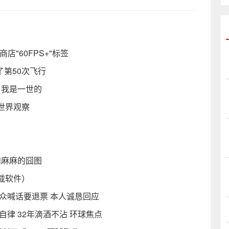
"60FPS+"标签
成了第50次飞行
 我是一世的
_世界观察
和麻麻的囧图
载软件）
众喊话要退票 本人诚恳回应
律 32年滴酒不沾 环球焦点