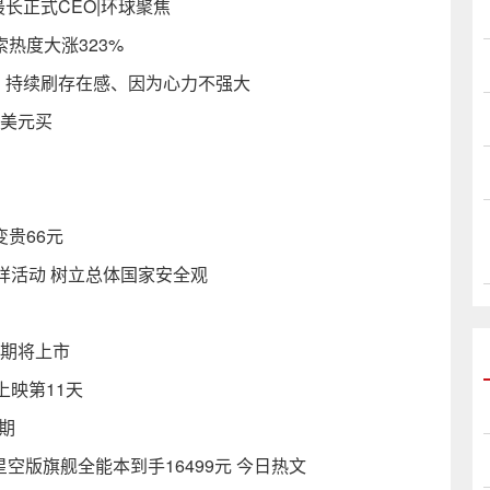
最长正式CEO|环球聚焦
热度大涨323%
李想：持续刷存在感、因为心力不强大
0美元买
变贵66元
样活动 树立总体国家安全观
近期将上市
映第11天
期
16星空版旗舰全能本到手16499元 今日热文