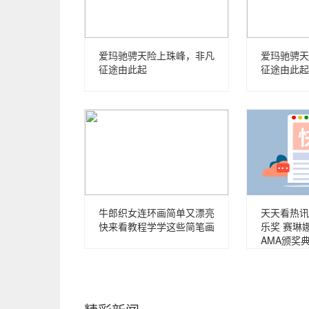
爱玛驰骋天险上珠峰，非凡
爱玛驰骋天
征途由此起
征途由此起
牛郎织女连环画简单又漂亮
天天看热讯
快来看教程学学这些简笔画
乐奖 赛琳
AMA颁奖