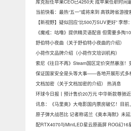
库克担任苹果CEO已4250天 成苹果任职时间
当前快看：最热“五一”或将来到 高铁跨省游搜索
【新视野】疑似回应“比500万SUV更好” 
《魔戒：咕噜》提供精灵语配音 但需要多掏1
舒伯特小夜曲（关于舒伯特小夜曲的介绍）
小荷作文品牌介绍（小荷作文培训机构）
索尼《往日不再》Steam国区定价突然暴涨！
保证国家安全是头等大事——各地开展形式多
文档加密（关于文档加密的介绍） 热消息
环球今日报丨预计售价20万元 中华新款尊驰
讯息：《马里奥》大电影国内票房破亿！目前上
原子弹大战芭比 记者称诺兰《奥本海默》未延
配RTX4070与MiniLED星云原画屏 ROG幻