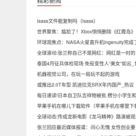
精彩新闻
lsass文件能复制吗（lsass）
世界聚焦：尴尬了！Xbox悄悄删除《红霞岛》商店
环球观焦点：NASA火星直升机Ingenuity完
全球滚动:张兰称自己不是网红：网红是一时的
泰国4月征兵体检现场 免役变性人“美女”如云
机器视觉公司，在玩一局玩不起的游戏
或推出2.0T车型 凯迪拉克SRX年内国产_热议
每日速读!日本自卫队吉祥物被批 楞分小学生
苹果手机在哪儿下载软件（苹果手机在哪里下
全球动态:传成龙新电影《龙马精神》路演被观
张兰回应最近媒体报道：问心无愧 女性创业要自