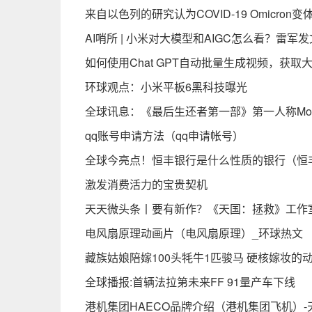
来自以色列的研究认为COVID-19 Omicro
AI哨所 | 小米对大模型和AIGC怎么看？雷军
如何使用Chat GPT自动批量生成视频，获取
环球观点：小米平板6黑科技曝光
全球讯息：《最后生还者第一部》第一人称Mo
qq账号申请方法（qq申请帐号）
全球今亮点！恒丰银行是什么性质的银行（恒
激发消费活力的宝贵契机
天天微头条丨要有新作？《天国：拯救》工作
电风扇原理动画片（电风扇原理）_环球热文
藏族姑娘陪嫁100头牦牛1匹骏马 硬核嫁妆的
全球播报:首辆法拉第未来FF 91量产车下线
港机集团HAECO品牌介绍（港机集团飞机）-