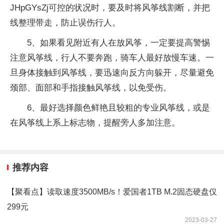
JHpGYsZj可控的状况时，要及时将风筝线割断，并把
线整理带走，防止误伤行人。
5、如果看见附近有人在放风筝，一定要提高警惕
注意风筝线，行人不要奔跑，骑车人最好放慢车速。一
旦身体接触到风筝线，要迅速向反方向躲开，尽量避免
颈部、面部和手指接触风筝线，以免受伤。
6、最好选择颜色鲜艳且较粗的专业风筝线，或是
在风筝线上系上标志物，提醒旁人多加注意。
推荐内容
【聚看点】读取速度3500MB/s！爱国者1TB M.2固态硬盘仅
299元
2023-03-27