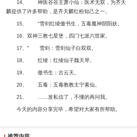
14、 神医谷谷主萧小仙：医术无双，为齐天
麟提供了许多帮助，是齐天麟红粉知己之一。
15、 “雪剑红绫傲书生，五毒魔神阴阳妖。
16、双神三教七星堡，四门七派六世家。
17、” 雪剑：雪剑仙子白双双。
18、 红绫：红绫仙子魏天琴。
19、 傲书生：古云天。
20、 五毒：五毒教教主宁素仙。
21、 ……发私信了，不懂的再问我。
今天的内容分享完毕，希望对大家有所帮助。
推荐内容