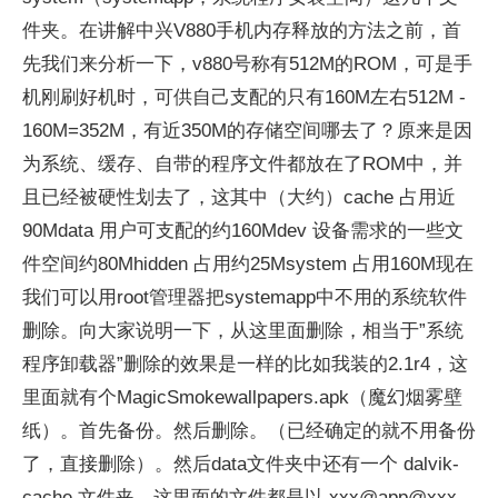
件夹。在讲解中兴V880手机内存释放的方法之前，首
先我们来分析一下，v880号称有512M的ROM，可是手
机刚刷好机时，可供自己支配的只有160M左右512M -
160M=352M，有近350M的存储空间哪去了？原来是因
为系统、缓存、自带的程序文件都放在了ROM中，并
且已经被硬性划去了，这其中（大约）cache 占用近
90Mdata 用户可支配的约160Mdev 设备需求的一些文
件空间约80Mhidden 占用约25Msystem 占用160M现在
我们可以用root管理器把systemapp中不用的系统软件
删除。向大家说明一下，从这里面删除，相当于”系统
程序卸载器”删除的效果是一样的比如我装的2.1r4，这
里面就有个MagicSmokewallpapers.apk（魔幻烟雾壁
纸）。首先备份。然后删除。（已经确定的就不用备份
了，直接删除）。然后data文件夹中还有一个 dalvik-
cache 文件夹，这里面的文件都是以 xxx@app@xxx.