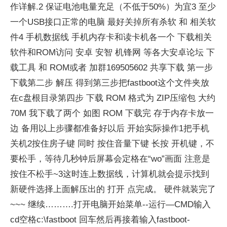
作详解.2 保证电池电量充足（不低于50%）为宜3 至少
一个USB接口正常的电脑 最好关掉所有杀软 和 相关软
件4 手机数据线 手机内存卡和读卡机各一个 下载相关
软件和ROM访问 安卓 安智 机锋网 等各大安卓论坛 下
载工具 和 ROM或者 加群169505602 共享下载 第一步
下载第二步 解压 得到第三步把fastboot这个文件夹放
在c盘根目录第四步 下载 ROM 格式为 ZIP压缩包 大约
70M 我下载了两个 如图 ROM 下载完 存于内存卡放一
边 备用以上步骤都准备好以后 开始实际操作1把手机
关机2按住房子键 同时 按住音量下键 长按 开机键，不
要松手，等待几秒钟后屏幕会定格在“wo”画面 注意是
按住不松手~3这时连上数据线，计算机就会提示找到
新硬件选择上面解压出的 打开 点完成。 硬件就装完了
~~~ 继续……….打开电脑开始菜单--运行—CMD输入
cd空格c:\fastboot 回车然后再接着输入fastboot-