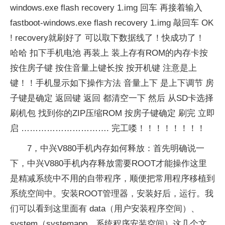
windows.exe flash recovery 1.img 回车 再接着输入
fastboot-windows.exe flash recovery 1.img 敲回车 OK
! recovery就刷好了 可以取下数据线了！快成功了！
哈哈 扣下手机电池 再装上 装上存有ROM的内存卡按
按住房子键 按住音量上键长按 按开机键 注意是上
键！！手机显示如下操作方法 音量上下 是上下调节 房
子键是确定 返回键 返回 都清空一下 然后 从SD卡选择
刷机包 找到你的ZIP压缩ROM 按房子键确定 刷完 立即
启 …………………………. 完工喽！！！！！！！！
7，中兴V880手机内存如何释放：首先明确说一
下，中兴V880手机内存释放需要ROOT才能操作这里
是精减系统中不用的自带程序，顺便把常用程序移植到
系统空间中。安装ROOT管理器，安装好后，运行。我
们可以看到这里面有 data（用户安装程序空间）、
system（systemapp，系统程序安装空间）这几个文