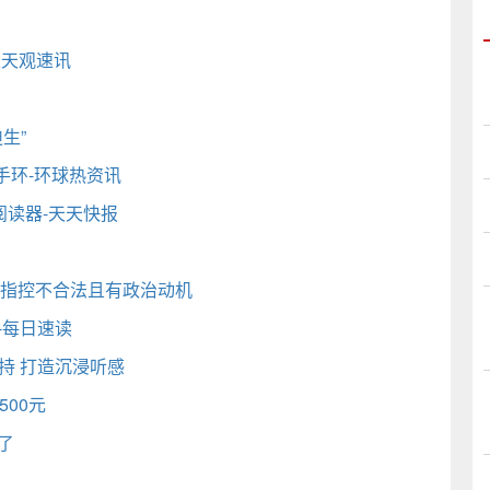
天天观速讯
生”
手环-环球热资讯
F阅读器-天天快报
他的指控不合法且有政治动机
元-每日速读
支持 打造沉浸听感
500元
宜了