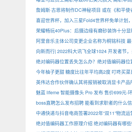
詹姆斯·古恩将制作DC神秘项目 或在《和平使
喜迎世界杯，加入三星Fold4世界杯免单计划
荣耀畅玩40Plus：后摄边缘有磨砂装饰十分
阿里音乐主体公司变更企业名称为桐铭科技 最初
向新而行| 2022科大讯飞全球1024 开发者
绝对编码器位置丢失怎么办？绝对值编码器位
今年柚子更甜 糖度比往年平均高2度 叮咚买菜
英伟达合作伙伴确认其将报销被取消显卡产品
魅蓝 lifeme 智能摄像头 Pro 发布 售价699元
boss直聘怎么发布招聘 能看到求职者的什么信
中通快递与抖音电商签署2022年“双11”物流
绝对值编码器工作原理介绍 绝对编码器有哪些