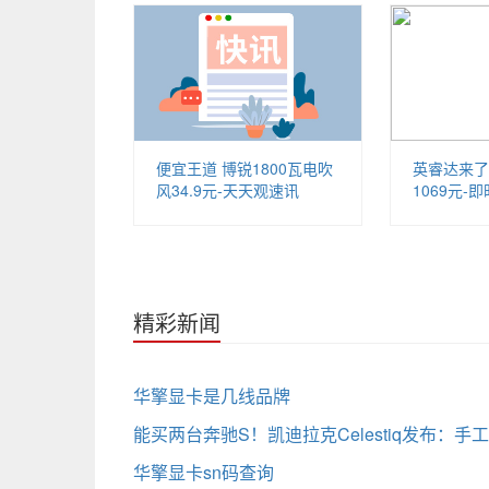
便宜王道 博锐1800瓦电吹
英睿达来了 
风34.9元-天天观速讯
1069元-即
精彩新闻
华擎显卡是几线品牌
能买两台奔驰S！凯迪拉克Celestiq发布：手
华擎显卡sn码查询