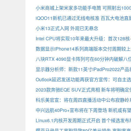
小米商城上架米家多功能手电筒 可照射出100
iQOO11新机已通过无线电核准 百瓦大电池
小米13正式入网 外观已无悬念
Intel CPU将实现10年来最大升级：首次128核+“
数据显示iPhone14系列高端版本交付周期较
八块RTX 4090显卡阵列可在60分钟内破解八
显示器分析师：新款11英寸iPadPro2022
Outlook延迟发送功能再获官方宣传：可自主
2023款奔驰EQE SUV正式亮相 新车将明确定
科乐美官宣：将在周四直播活动中公布寂静岭
中兴远航40Pro+宣布将在下周登场 新机或有
Linux6.1内核开发周期正式开启 首个候选发
曝亚马逊员工离职导致80亿美元损失 离职率高