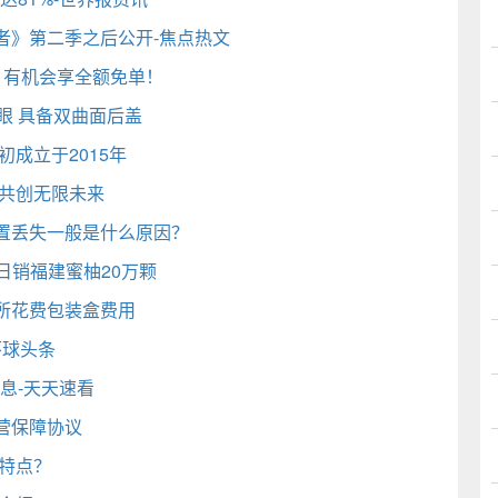
者》第二季之后公开-焦点热文
，有机会享全额免单！
显眼 具备双曲面后盖
成立于2015年
节，共创无限未来
置丢失一般是什么原因？
日销福建蜜柚20万颗
所花费包装盒费用
-环球头条
息-天天速看
运营保障协议
特点？