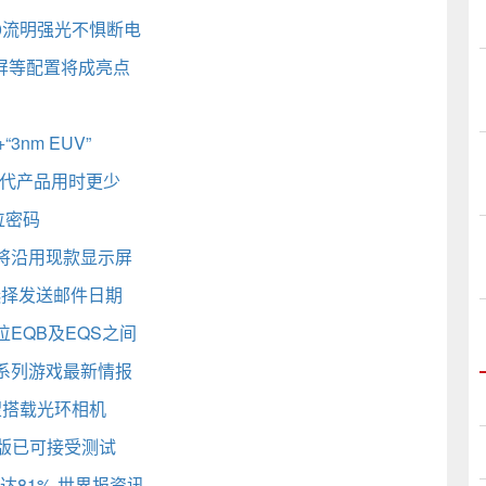
0流明强光不惧断电
直屏等配置将成亮点
3nm EUV”
上代产品用时更少
位密码
产品将沿用现款显示屏
选择发送邮件日期
位EQB及EQS之间
系列游戏最新情报
望搭载光环相机
布版已可接受测试
达81%-世界报资讯