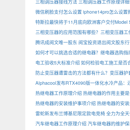
三相调压器接线方法 三相调压器工作原理详细
微信刷脸支付怎么设置 iphone14pro怎么设
特斯拉最快将于11月底向欧洲客户交付Model S P
三相变压器的应用范围有哪些？三相变压器工
腾讯成阅文唯一股东 阅宝投资退出阅文股东行
如何才可以挑选合适的继电器？继电器选购指
电工验收5大标准介绍 如何检验电工施工是否
防止变压器遭雷击的方法都有什么？变压器护
Alphacool发布RTX4090版一体化水冷产
热继电器工作原理介绍 热继电器的作用主要是
热继电器的安装维护事项介绍 热继电器的安
雷蛇新发布兰博基尼限定款电竞椅 全力为全
汽车继电器工作原理介绍 汽车继电器的维护