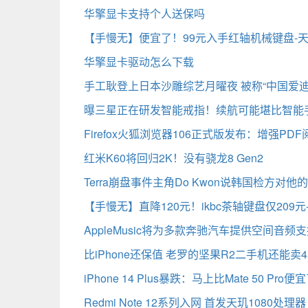
华擎显卡支持个人送保吗
【手慢无】便宜了！99元入手红轴机械键盘-
华擎显卡驱动怎么下载
手工耿登上日本沙雕综艺月曜夜 被称“中国爱迪
曝三星正在研发智能戒指！续航可能堪比智能
Firefox火狐浏览器106正式版发布：增强PD
红米K60将回归2K！没有骁龙8 Gen2
Terra崩盘事件主角Do Kwon说韩国检方对
【手慢无】直降120元！ikbc茶轴键盘仅209
AppleMusic将为多款奔驰汽车提供空间音频
比iPhone还保值 老罗的坚果R2二手机还能卖4
iPhone 14 Plus暴跌：马上比Mate 50 Pro便
Redmi Note 12系列入网 首发天玑1080处理器