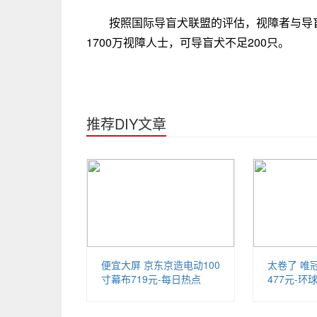
按照国际导盲犬联盟的评估，视障者与导
1700万视障人士，可导盲犬不足200只。
推荐DIY文章
便宜大屏 京东京造电动100
太卷了 唯冠
寸幕布719元-每日热点
477元-环