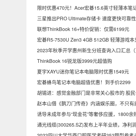
限时优惠470元！Acer宏碁15.6英寸轻薄本
三星推出PRO Ultimate存储卡 速度更快可靠
联想ThinkBook 16+特价促销：仅需6199元
宏碁R5-7530U Zen3 4GB 512GB 轻薄游戏
2023年秋季开学惠州新生分班查询入口汇总
ThinkBook 16锐龙版3999元超值购
夏宇XAYU迷你笔记本电脑限时优惠1549元
宏碁蜂鸟笔记本电脑超值优惠！到手价2299
胡锡进：感觉金融部门是非常关心股市的 股
赵本山借《鹊刀门传奇》内涵娱乐圈，不只有
诱导未成年参与“现金花”等奢侈应援，1800
通光线缆(300265.SZ)发布上半年业绩，净利润6
2023四川大学华西口腔医学考研352题型参