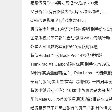
宏碁传奇Go 14英寸笔记本优惠2799元
又涨价?新房要涨多少?买房人越来越难了…
OMEN暗影精灵9游戏本7749元
机械革命旷世G16笔记本限时促销 到手价仅需6
国家版权局等四部门启动“剑网2023”专项行动
外星人M16游戏本直降600元 限时优惠
超值Redmi 红米 Book Pro 14六代锐龙版
ThinkPad X1 Carbon限时优惠 到手仅7989元
AI制作高质量超萌猫片，Pika Labs一句话就
全新门派“万灵山庄”首曝 《剑网3》十四周年
超级小桀近期回应："五虎"中彭澜强是表哥 其
华为Mate 60 Pro首发卫星通话功能 目前仅
经济复苏离不开商业银行的资产扩张 具体情况