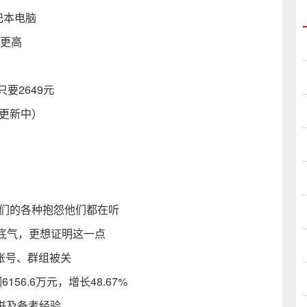
笔记本电脑
性更高
本只要2649元
（更新中）
民们的各种抱怨他们都在听
底气，更想证明这一点
余账号、群组被关
156.6万元，增长48.67%
考书及备考经验