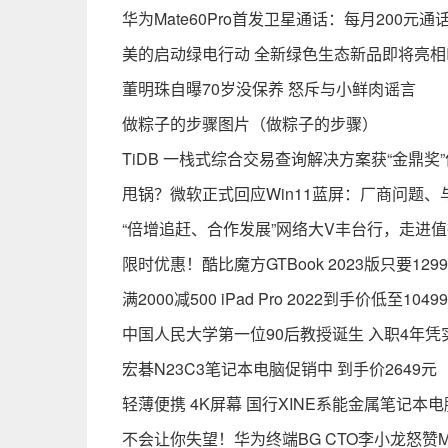
华为Mate60Pro首发卫星通话：每月200元通话
美的启动绿电行动 全新绿色生态新品即将亮相IF
董明珠自曝70岁没保养 怒斥与小鲜肉谣言
做粽子的步骤图片（做粽子的步骤）
TiDB 一栈式综合交易查询解决方案获“金鼎
甩锅？微软正式回应Win11蓝屏：厂商问题、
“倍增追赶、合作发展”网络大V丰台行，走进
限时优惠！酷比魔方GTBook 2023版只要129
满2000减500 iPad Pro 2022到手价低至1049
中国人民大学第一位90后教授诞生 入职4年
宏碁N23C3笔记本电脑促销中 到手价2649元
轻薄便携 4K屏幕 国行XINE系能金属笔记本电
不会让你失望！华为终端BG CTO李小龙怒赞Mate