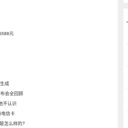
588元
能生成
发布会全回顾
他不认识
支持电信卡
是怎么样的?