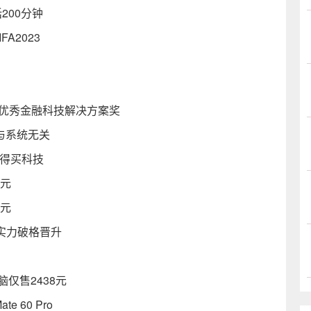
200分钟
A2023
奖”优秀金融科技解决方案奖
与系统无关
值得买科技
9元
9元
凭实力破格晋升
脑仅售2438元
 60 Pro