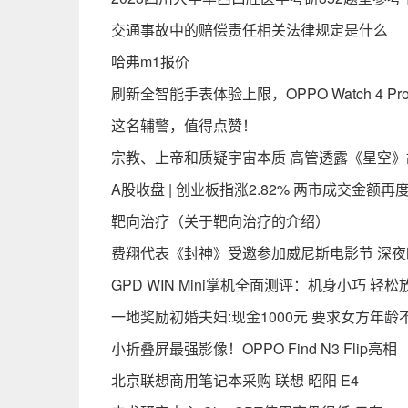
交通事故中的赔偿责任相关法律规定是什么
哈弗m1报价
刷新全智能手表体验上限，OPPO Watch 4 Pr
这名辅警，值得点赞！
宗教、上帝和质疑宇宙本质 高管透露《星空》
A股收盘 | 创业板指涨2.82% 两市成交金额
靶向治疗（关于靶向治疗的介绍）
费翔代表《封神》受邀参加威尼斯电影节 深夜
GPD WIN Mini掌机全面测评：机身小巧 轻
一地奖励初婚夫妇:现金1000元 要求女方年龄
小折叠屏最强影像！OPPO Find N3 Flip亮相
北京联想商用笔记本采购 联想 昭阳 E4