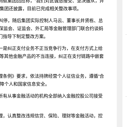
蚂蚁集团回应称，“我们对此诚恳接受、坚决服从，并
蚁集团还披露，目前已完成相关整改事项。
夕被叫停，随后集团实际控制人马云、董事长井贤栋、总
银保监会、证监会、外汇局等金融管理部门联合约谈蚂
门指导下制定整改方案。
一是纠正支付业务不正当竞争行为，在支付方式上给
呗”等其他金融产品的不当连接，纠正在支付链路中嵌套
理条例》要求，依法持牌经营个人征信业务，遵循“合
保障个人和国家信息安全。
所有从事金融活动的机构全部纳入金融控股公司接受
理，认真整改违规信贷、保险、理财等金融活动，控