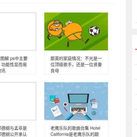
图解 ps中主要
那英的家庭情况：不光是一
 功能性显而易
位顶级歌手，还是一位贤妻
速讯
良母
郭德纲与孟非是
老鹰乐队的歌曲合集 Hotel
郭德纲公开承认
California是老鹰乐队的巅