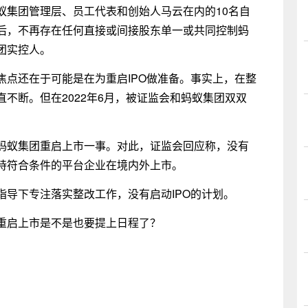
蚁集团管理层、员工代表和创始人马云在内的10名自
后，不再存在任何直接或间接股东单一或共同控制蚂
团实控人。
焦点还在于可能是在为重启IPO做准备。事实上，在整
不断。但在2022年6月，被证监会和蚂蚁集团双双
蚂蚁集团重启上市一事。对此，证监会回应称，没有
持符合条件的平台企业在境内外上市。
指导下专注落实整改工作，没有启动IPO的计划。
重启上市是不是也要提上日程了？