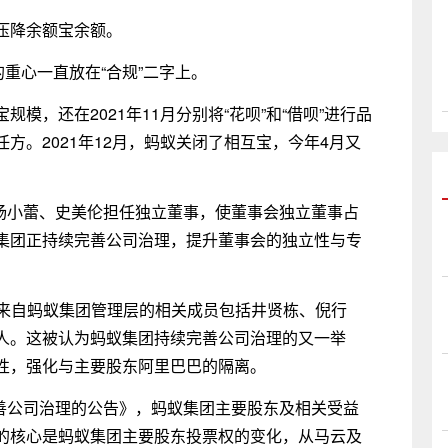
压降余额宝余额。
的重心一直放在“合规”二字上。
模，还在2021年11月分别将“花呗”和“借呗”进行品
方。2021年12月，蚂蚁关闭了相互宝，今年4月又
聘杨小蕾、史美伦担任独立董事，使董事会独立董事占
蚁集团正持续完善公司治理，提升董事会的独立性与专
露，来自蚂蚁集团管理层的相关成员包括井贤栋、倪行
人。这被认为蚂蚁集团持续完善公司治理的又一举
性，强化与主要股东阿里巴巴的隔离。
完善公司治理的公告》，蚂蚁集团主要股东及相关受益
的核心是蚂蚁集团主要股东投票权的变化，从马云及