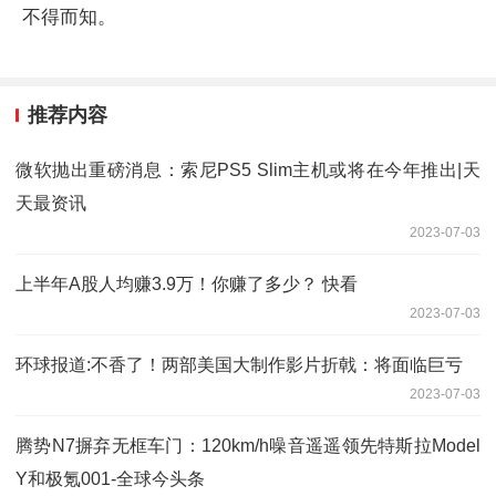
不得而知。
推荐内容
微软抛出重磅消息：索尼PS5 Slim主机或将在今年推出|天
天最资讯
2023-07-03
上半年A股人均赚3.9万！你赚了多少？ 快看
2023-07-03
环球报道:不香了！两部美国大制作影片折戟：将面临巨亏
2023-07-03
腾势N7摒弃无框车门：120km/h噪音遥遥领先特斯拉Model
Y和极氪001-全球今头条