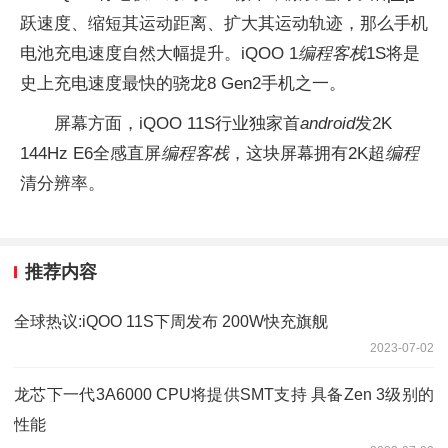
跃速度、缩短其运动距离、扩大其运动轨迹，那么手机
电池充电速度自然大幅提升。iQOO 1
编程客栈
1S将是
史上充电速度最快的骁龙8 Gen2手机之一。
屏幕方面，iQOO 11S行业独家首
android
发2K
144Hz E6全感直屏
编程客栈
，这块屏幕拥有2K超
编程
清分辨率。
推荐内容
全球热议:iQOO 11S下周发布 200W快充旗舰
2023-07-02
龙芯下一代3A6000 CPU将提供SMT支持 具备Zen 3级别的
性能