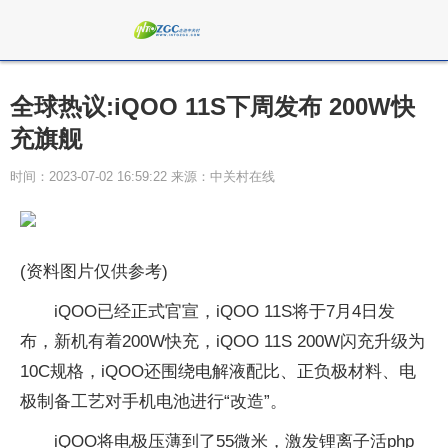
全球热议:iQOO 11S下周发布 200W快
充旗舰
时间：2023-07-02 16:59:22 来源：中关村在线
(资料图片仅供参考)
iQOO已经正式官宣，iQOO 11S将于7月4日发
布，新机有着200W快充，iQOO 11S 200W闪充升级为
10C规格，iQOO还围绕电解液配比、正负极材料、电
极制备工艺对手机电池进行“改造”。
iQOO将电极压薄到了55微米，激发锂离子活
php