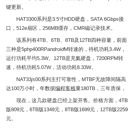
键更新。
HAT3300系列是3.5寸HDD硬盘，SATA 6Gbps接
口，512e扇区，256MB缓存，CMR磁记录技术。
该系列有4TB、6TB、8TB及12TB四种容量，前面
三种是5php400RP
android
M转速的，待机功耗3.4W，
运行功耗平均5.3W。12TB是充氦硬盘，7200RPM转
速，待机功耗5.07W，活动功耗8.33W。
NAT33
js
00系列主打可靠性，MTBF无故障间隔高
达100万小时，年数据
编程客栈
量180TB，三年质保，
现在，这几款硬盘已经上架开售。价格方面，4TB
版809元，6TB版1349元，8TB版1699元，12TB版2259
元。