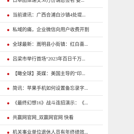
日本团体递交56万份请愿签名 要...
当前速讯：广西合浦白沙镇4处堤...
私域的痛，企业微信向用户收费开割
全球最新：嵩明县小街镇：红白喜...
吕梁市举行首场“2023年百日千万...
【瞰全球】英媒：美国主导的“印...
简讯：苹果手机如何设置备忘录字...
《最终幻想16》战斗连招演示：《...
共赢网官网_双赢网官网 快看
机关事业单位退休人员有年终绩效...