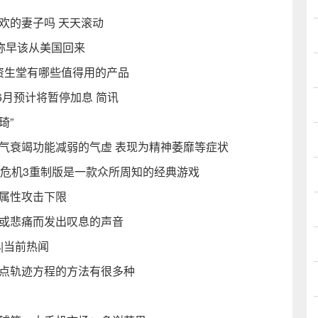
欢的妻子吗 天天滚动
赞称早该从美国回来
和资生堂有哪些值得用的产品
月预计将暂停加息 简讯
琦”
气衰竭功能减弱的气虚 表现为精神萎靡等症状
化危机3重制版是一款众所周知的经典游戏
响属性攻击下限
闷或悲痛而发出叹息的声音
%|当前热闻
动点轨迹方程的方法有很多种