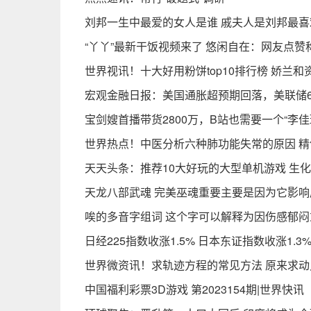
刘邦一生中最爱的女人是谁 戚夫人是刘邦最喜
“丫丫”最新干饭视频来了 悠闲自在：网友点
世界视讯！十大好用粉饼top10排行榜 娇兰
宏观金融日报：美国通胀超预期回落，美联储6
宝剑嫂首播带货2800万，B站也需要一个“李佳
世界热点！中医分析六种肺功能失常的原因 精
天天头条：推荐10大好玩的大型单机游戏 生
天龙八部武魂 完美巫魂重要主要是因为它影
唉的多音字组词 这个字可以解释为因伤感郁
日经225指数收涨1.5% 日本东证指数收涨1.3
世界微资讯！求轨迹方程的常见方法 原来求
中国福利彩票3D游戏 第2023154期|世界快讯