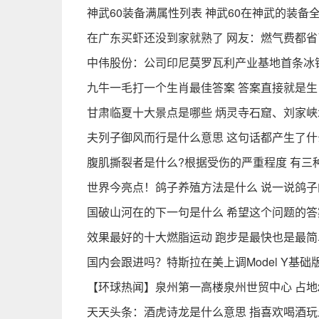
神武60装备满属性列表 神武60在神武的装备
在广东买虾还没到家就熟了 网友：燃气费都省
中伟股份：公司印尼莫罗瓦利产业基地首条冰
九牛一毛打一个生肖最佳答案 答案直接就是生
甘肃临夏十大景点是哪些 炳灵寺石窟、刘家
夫列子御风而行是什么意思 这句话都产生了什
腹肌撕裂者是什么?根据受伤的严重程度 有三
世界今亮点！鸽子养殖方法是什么 说一说鸽
国破山河在的下一句是什么 希望这个问题的
效果最好的十大燃脂运动 跑步是最快也是最简
国内会跟进吗？特斯拉在美上调Model Y基础
【环球热闻】泉州第一高楼泉州世贸中心 占地23
天天头条：酒虎诗龙是什么意思 指喜欢喝酒