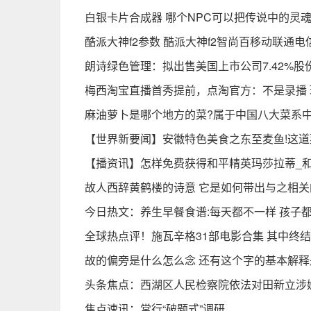
白银卡片合成器 哪个NPC可以把传说中的灵
酷派大神f2参数 酷派大神f2智尚百移动联通电
朗诗绿色管理：拟出售美国上市公司7.42%股
梅西淘宝直播首秀提前，点淘官方：不是录播 
麻油萝卜是哪个地方的菜?属于中国八大菜系中
【世界新要闻】安徽特色美食之东至麦鱼!这
【播资讯】怎样免费获得和平精英玛莎拉蒂_
故人西辞黄鹤楼的诗意 它是如何带出与之相
今日热文：养生早餐食谱:每天都不一样 孩子
全球热点评！施瓦辛格31部电影合集 其中终
故的偏旁是什么怎么念 还有这个字的基本解释
头条焦点：西湖区人民检察院依法对田新立涉
焦点速讯：常行“破题式”调研