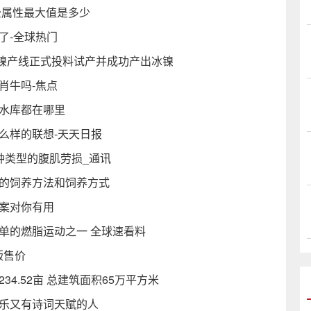
全属性最大值是多少
了-全球热门
镍产线正式投料试产并成功产出冰镍
肖牛吗-焦点
峡水库都在哪里
么样的联想-天天日报
种类型的腹肌劳损_通讯
子的饲养方法和饲养方式
答案对你有用
单的燃脂运动之一 全球速看料
版售价
4.52亩 总建筑面积65万平方米
玩乐又有诗词天赋的人