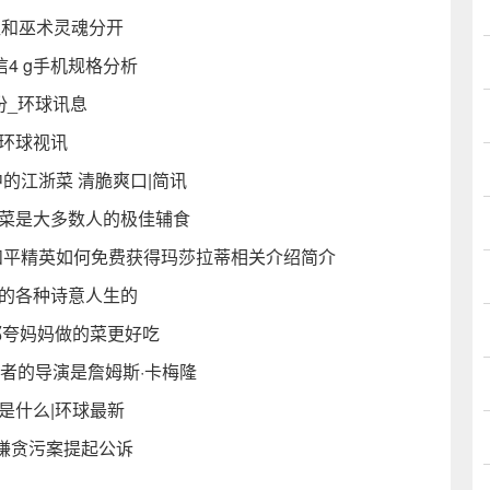
魂和巫术灵魂分开
信4 g手机规格分析
份_环球讯息
环球视讯
的江浙菜 清脆爽口|简讯
道菜是大多数人的极佳辅食
和平精英如何免费获得玛莎拉蒂相关介绍简介
关的各种诗意人生的
都夸妈妈做的菜更好吃
结者的导演是詹姆斯·卡梅隆
是什么|环球最新
嫌贪污案提起公诉