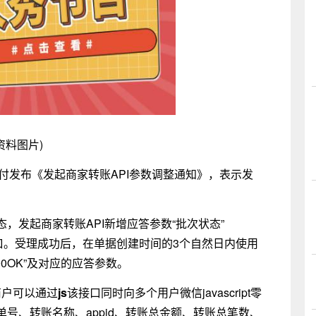
资料图片)
支付发布《发起商家转账API参数调整通知》，表示发
，发起商家转账API新增应答参数“批次状态”
PI接口。受理成功后，在单据创建时间的3个自然日内使用
0OK”及对应的应答参数。
商户可以通过
js
该接口同时向多个用户微信javascript零
号、转账名称、appid、转账总金额、转账总笔数、