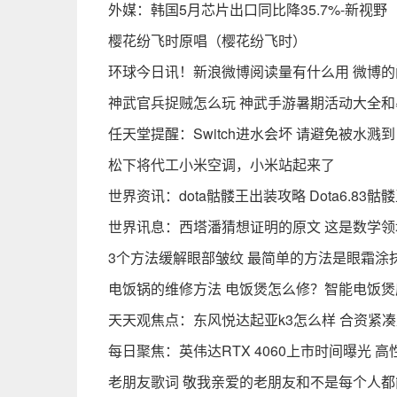
外媒：韩国5月芯片出口同比降35.7%-新视野
樱花纷飞时原唱（樱花纷飞时）
环球今日讯！新浪微博阅读量有什么用 微博
神武官兵捉贼怎么玩 神武手游暑期活动大全
任天堂提醒：Switch进水会坏 请避免被水溅
松下将代工小米空调，小米站起来了
世界资讯：dota骷髅王出装攻略 Dota6.83
世界讯息：西塔潘猜想证明的原文 这是数学
3个方法缓解眼部皱纹 最简单的方法是眼霜涂
电饭锅的维修方法 电饭煲怎么修？智能电饭煲
天天观焦点：东风悦达起亚k3怎么样 合资紧
每日聚焦：英伟达RTX 4060上市时间曝光 
老朋友歌词 敬我亲爱的老朋友和不是每个人都