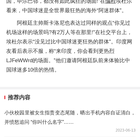
国，毕尔巴鄂，都没有如此疯狂的场面!”在
编程
埃杜尔
看来，中国球迷是全世界最狂热的海外“阿迷群体”。
阿根廷主帅斯卡洛尼也表达过同样的观点“你见过
机场这样的场景吗?有2万人等在那里!”在社交平台上，
埃杜尔表示“没见过比中国球迷更狂热的群体”。印度网
友看后表示不服，称“来印度，你会看到更热烈
LJFeWWrd的场面。”他们邀请阿根廷队前来体验比中
国球迷多10倍的热情。
推荐内容
小伙校园里被女生指责变态尾随，晒出手机内容自证清白，
并愤怒追问 “你叫什么名字”……
2023-06-13